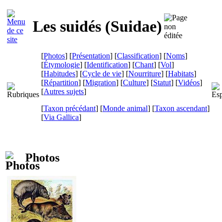
Les suidés (
Suidae
)
[
Photos
] [
Présentation
] [
Classification
] [
Noms
]
[
Étymologie
] [
Identification
] [
Chant
] [
Vol
]
[
Habitudes
] [
Cycle de vie
] [
Nourriture
] [
Habitats
]
[
Répartition
] [
Migration
] [
Culture
] [
Statut
] [
Vidéos
]
[
Autres sujets
]
[
Taxon précédant
] [
Monde animal
] [
Taxon ascendant
]
[
Via Gallica
]
Photos