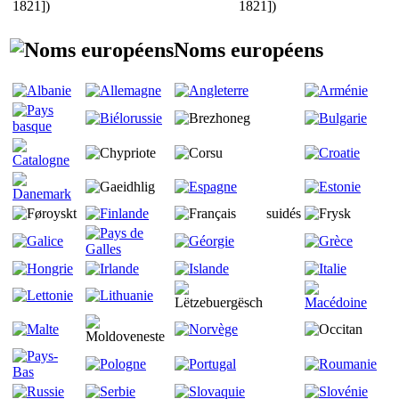
1821])
1821])
Noms européens
suidés