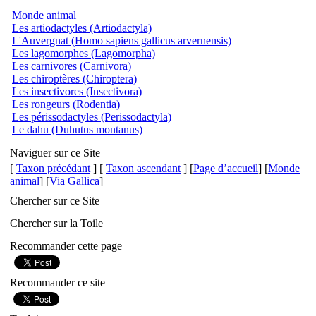
Monde animal
Les artiodactyles (Artiodactyla)
L'Auvergnat (Homo sapiens gallicus arvernensis)
Les lagomorphes (Lagomorpha)
Les carnivores (Carnivora)
Les chiroptères (Chiroptera)
Les insectivores (Insectivora)
Les rongeurs (Rodentia)
Les périssodactyles (Perissodactyla)
Le dahu (Duhutus montanus)
Naviguer sur ce Site
[
Taxon précédant
] [
Taxon ascendant
] [
Page d’accueil
] [
Monde
animal
] [
Via Gallica
]
Chercher sur ce Site
Chercher sur la Toile
Recommander cette page
Recommander ce site