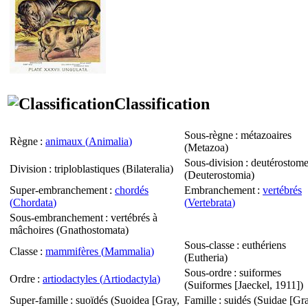
Classification
Sous-règne
: métazoaires
Règne
:
animaux (
Animalia
)
(
Metazoa
)
Sous-division
: deutérostom
Division
: triploblastiques (
Bilateralia
)
(
Deuterostomia
)
Super-embranchement
:
chordés
Embranchement
:
vertébrés
(
Chordata
)
(
Vertebrata
)
Sous-embranchement
: vertébrés à
mâchoires (
Gnathostomata
)
Sous-classe
: euthériens
Classe
:
mammifères (
Mammalia
)
(
Eutheria
)
Sous-ordre
: suiformes
Ordre
:
artiodactyles (
Artiodactyla
)
(
Suiformes
[Jaeckel, 1911])
Super-famille
: suoïdés (
Suoidea
[Gray,
Famille
: suidés (
Suidae
[Gra