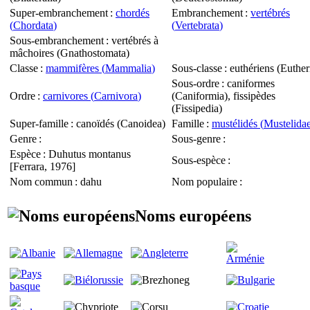
Super-embranchement
:
chordés
Embranchement
:
vertébrés
(
Chordata
)
(
Vertebrata
)
Sous-embranchement
: vertébrés à
mâchoires (
Gnathostomata
)
Classe
:
mammifères (
Mammalia
)
Sous-classe
: euthériens (
Euther
Sous-ordre
: caniformes
Ordre
:
carnivores (
Carnivora
)
(
Caniformia
), fissipèdes
(
Fissipedia
)
Super-famille
: canoïdés (
Canoidea
)
Famille
:
mustélidés (
Mustelida
Genre
:
Sous-genre
:
Espèce
:
Duhutus montanus
Sous-espèce
:
[Ferrara, 1976]
Nom commun
: dahu
Nom populaire
:
Noms européens