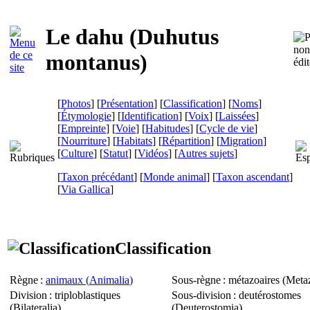
Le dahu (
Duhutus
montanus
)
[
Photos
] [
Présentation
] [
Classification
] [
Noms
]
[
Étymologie
] [
Identification
] [
Voix
] [
Laissées
]
[
Empreinte
] [
Voie
] [
Habitudes
] [
Cycle de vie
]
[
Nourriture
] [
Habitats
] [
Répartition
] [
Migration
]
[
Culture
] [
Statut
] [
Vidéos
] [
Autres sujets
]
[
Taxon précédant
] [
Monde animal
] [
Taxon ascendant
]
[
Via Gallica
]
Classification
Règne
:
animaux (
Animalia
)
Sous-règne
: métazoaires (
Meta
Division
: triploblastiques
Sous-division
: deutérostomes
(
Bilateralia
)
(
Deuterostomia
)