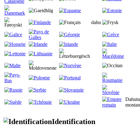
dahu
Dahutu
montan
Identification