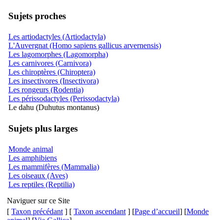
Sujets proches
Les artiodactyles (Artiodactyla)
L'Auvergnat (Homo sapiens gallicus arvernensis)
Les lagomorphes (Lagomorpha)
Les carnivores (Carnivora)
Les chiroptères (Chiroptera)
Les insectivores (Insectivora)
Les rongeurs (Rodentia)
Les périssodactyles (Perissodactyla)
Le dahu (Duhutus montanus)
Sujets plus larges
Monde animal
Les amphibiens
Les mammifères (Mammalia)
Les oiseaux (Aves)
Les reptiles (Reptilia)
Naviguer sur ce Site
[
Taxon précédant
] [
Taxon ascendant
] [
Page d’accueil
] [
Monde