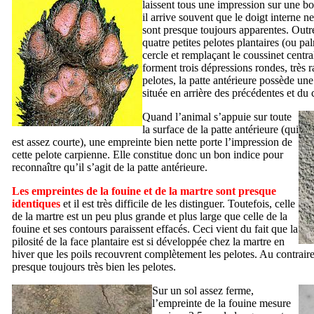
laissent tous une impression sur une 
il arrive souvent que le doigt interne n
sont presque toujours apparentes. Outre 
quatre petites pelotes plantaires (ou p
cercle et remplaçant le coussinet centra
forment trois dépressions rondes, très 
pelotes, la patte antérieure possède un
située en arrière des précédentes et du 
Quand l’animal s’appuie sur toute
la surface de la patte antérieure (qui
est assez courte), une empreinte bien nette porte l’impression de
cette pelote carpienne. Elle constitue donc un bon indice pour
reconnaître qu’il s’agit de la patte antérieure.
Les empreintes de la fouine et de la martre sont presque
identiques
et il est très difficile de les distinguer. Toutefois, celle
de la martre est un peu plus grande et plus large que celle de la
fouine et ses contours paraissent effacés. Ceci vient du fait que la
pilosité de la face plantaire est si développée chez la martre en
hiver que les poils recouvrent complètement les pelotes. Au contraire
presque toujours très bien les pelotes.
Sur un sol assez ferme,
l’empreinte de la fouine mesure