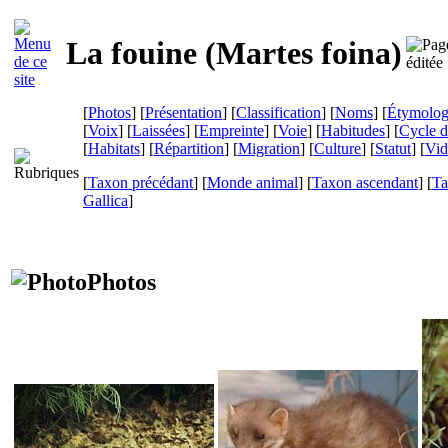
La fouine (
Martes foina
)
[
Photos
] [
Présentation
] [
Classification
] [
Noms
] [
Étymolog
[
Voix
] [
Laissées
] [
Empreinte
] [
Voie
] [
Habitudes
] [
Cycle d
[
Habitats
] [
Répartition
] [
Migration
] [
Culture
] [
Statut
] [
Vid
[
Taxon précédant
] [
Monde animal
] [
Taxon ascendant
] [
Ta
Gallica
]
Photos