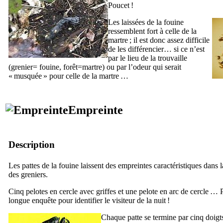
Poucet !
Les laissées de la fouine
ressemblent fort à celle de la
martre ; il est donc assez difficile
de les différencier… si ce n’est
par le lieu de la trouvaille
(grenier= fouine, forêt=martre) ou par l’odeur qui serait
« musquée » pour celle de la martre …
Empreinte
Description
Les pattes de la fouine laissent des empreintes caractéristiques dans 
des greniers.
Cinq pelotes en cercle avec griffes et une pelote en arc de cercle … 
longue enquête pour identifier le visiteur de la nuit !
Chaque patte se termine par cinq doigts