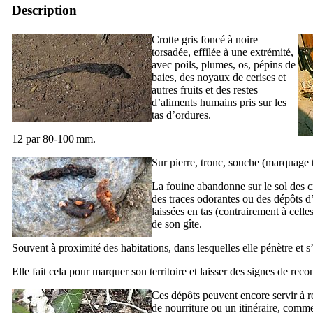
Description
Crotte gris foncé à noire
torsadée, effilée à une extrémité,
avec poils, plumes, os, pépins de
baies, des noyaux de cerises et
autres fruits et des restes
d’aliments humains pris sur les
tas d’ordures.
12 par 80-100 mm.
Sur pierre, tronc, souche (marquage te
La fouine abandonne sur le sol des c
des traces odorantes ou des dépôts d
laissées en tas (contrairement à celle
de son gîte.
Souvent à proximité des habitations, dans lesquelles elle pénètre et s’
Elle fait cela pour marquer son territoire et laisser des signes de reco
Ces dépôts peuvent encore servir à r
de nourriture ou un itinéraire, comme