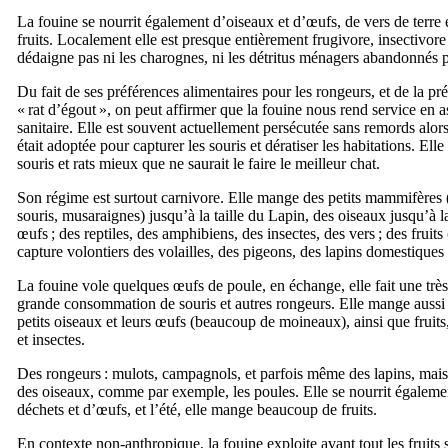
La fouine se nourrit également d’oiseaux et d’œufs, de vers de terre e
fruits. Localement elle est presque entièrement frugivore, insectivore e
dédaigne pas ni les charognes, ni les détritus ménagers abandonnés 
Du fait de ses préférences alimentaires pour les rongeurs, et de la pré
« rat d’égout », on peut affirmer que la fouine nous rend service en a
sanitaire. Elle est souvent actuellement persécutée sans remords alor
était adoptée pour capturer les souris et dératiser les habitations. Ell
souris et rats mieux que ne saurait le faire le meilleur chat.
Son régime est surtout carnivore. Elle mange des petits mammifères
souris, musaraignes) jusqu’à la taille du Lapin, des oiseaux jusqu’à 
œufs ; des reptiles, des amphibiens, des insectes, des vers ; des fruits 
capture volontiers des volailles, des pigeons, des lapins domestiques 
La fouine vole quelques œufs de poule, en échange, elle fait une très
grande consommation de souris et autres rongeurs. Elle mange aussi 
petits oiseaux et leurs œufs (beaucoup de moineaux), ainsi que fruits
et insectes.
Des rongeurs : mulots, campagnols, et parfois même des lapins, mais
des oiseaux, comme par exemple, les poules. Elle se nourrit égaleme
déchets et d’œufs, et l’été, elle mange beaucoup de fruits.
En contexte non-anthropique, la fouine exploite avant tout les fruits