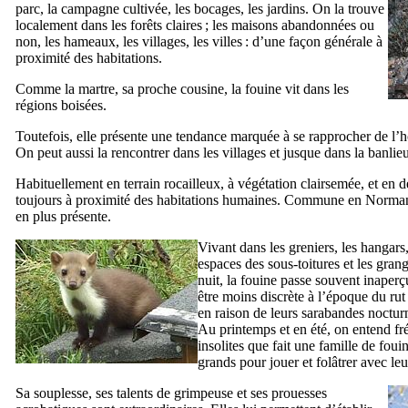
parc, la campagne cultivée, les bocages, les jardins. On la trouve
localement dans les forêts claires ; les maisons abandonnées ou
non, les hameaux, les villages, les villes : d’une façon générale à
proximité des habitations.
Comme la martre, sa proche cousine, la fouine vit dans les
régions boisées.
Toutefois, elle présente une tendance marquée à se rapprocher de l’h
On peut aussi la rencontrer dans les villages et jusque dans la banlieu
Habituellement en terrain rocailleux, à végétation clairsemée, et en 
toujours à proximité des habitations humaines. Commune en Normandi
en plus présente.
Vivant dans les greniers, les hangars,
espaces des sous-toitures et les grang
nuit, la fouine passe souvent inaperç
être moins discrète à l’époque du rut
en raison de leurs sarabandes noctur
Au printemps et en été, on entend fr
insolites que fait une famille de fouin
grands pour jouer et folâtrer avec leu
Sa souplesse, ses talents de grimpeuse et ses prouesses