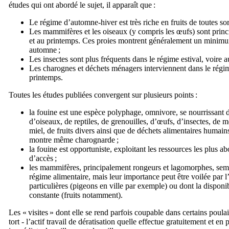
études qui ont abordé le sujet, il apparaît que :
Le régime d’automne-hiver est très riche en fruits de toutes sor
Les mammifères et les oiseaux (y compris les œufs) sont princ
et au printemps. Ces proies montrent généralement un minimum
automne ;
Les insectes sont plus fréquents dans le régime estival, voire 
Les charognes et déchets ménagers interviennent dans le régim
printemps.
Toutes les études publiées convergent sur plusieurs points :
la fouine est une espèce polyphage, omnivore, se nourrissant 
d’oiseaux, de reptiles, de grenouilles, d’œufs, d’insectes, de 
miel, de fruits divers ainsi que de déchets alimentaires humains
montre même charognarde ;
la fouine est opportuniste, exploitant les ressources les plus ab
d’accès ;
les mammifères, principalement rongeurs et lagomorphes, semb
régime alimentaire, mais leur importance peut être voilée par l
particulières (pigeons en ville par exemple) ou dont la disponib
constante (fruits notamment).
Les « visites » dont elle se rend parfois coupable dans certains poulail
tort - l’actif travail de dératisation quelle effectue gratuitement et 