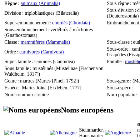
Règne
:
animaux (
Animalia
)
Sous-règne
: mét
Sous-division
: 
Division
: triploblastiques (
Bilateralia
)
(
Deuterostomia
)
Super-embranchement
:
chordés (
Chordata
)
Embranchement
Sous-embranchement
: vertébrés à mâchoires
(
Gnathostomata
)
Classe
:
mammifères (
Mammalia
)
Sous-classe
: eut
Sous-ordre
: can
Ordre
:
carnivores (
Carnivora
)
fissipèdes (
Fissi
Super-famille
: canoïdés (
Canoidea
)
Famille
:
mustéli
Sous-famille
: mustélinés (
Mustelinae
[Fischer von
Waldheim, 1817])
Genre
: martres (
Martes
[Pinel, 1792])
Sous-genre
: (
Ma
Espèce
:
Martes foina
[Erxleben, 1777]
Sous-espèce
:
Nom commun
: fouine
Nom populaire
:
Noms européens
s
Steinmarder,
m
Hausmarder
b