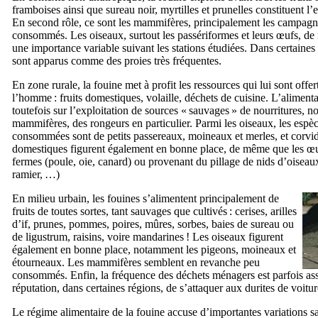
framboises ainsi que sureau noir, myrtilles et prunelles constituent l’
En second rôle, ce sont les mammifères, principalement les campagno
consommés. Les oiseaux, surtout les passériformes et leurs œufs, de
une importance variable suivant les stations étudiées. Dans certaines
sont apparus comme des proies très fréquentes.
En zone rurale, la fouine met à profit les ressources qui lui sont offer
l’homme : fruits domestiques, volaille, déchets de cuisine. L’aliment
toutefois sur l’exploitation de sources « sauvages » de nourritures, 
mammifères, des rongeurs en particulier. Parmi les oiseaux, les espè
consommées sont de petits passereaux, moineaux et merles, et corvid
domestiques figurent également en bonne place, de même que les œu
fermes (poule, oie, canard) ou provenant du pillage de nids d’oiseau
ramier, …)
En milieu urbain, les fouines s’alimentent principalement de
fruits de toutes sortes, tant sauvages que cultivés : cerises, arilles
d’if, prunes, pommes, poires, mûres, sorbes, baies de sureau ou
de ligustrum, raisins, voire mandarines ! Les oiseaux figurent
également en bonne place, notamment les pigeons, moineaux et
étourneaux. Les mammifères semblent en revanche peu
consommés. Enfin, la fréquence des déchets ménagers est parfois asse
réputation, dans certaines régions, de s’attaquer aux durites de voitur
Le régime alimentaire de la fouine accuse d’importantes variations sa