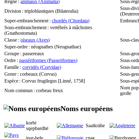
Règne
:
animaux (
Animalia
)
Sous-règ
Sous-divi
Division
: triploblastiques (
Bilateralia
)
(
Deutero
Super-embranchement
:
chordés (
Chordata
)
Embranc
Sous-embranchement
: vertébrés à mâchoires
(
Gnathostomata
)
Classe
:
oiseaux (
Aves
)
Sous-clas
Super-ordre
: néognathes (
Neognathae
)
Groupe
: passereaux
Sous-gro
Ordre
:
passériformes (
Passeriformes
)
Sous-ord
Famille
:
corvidés (
Corvidae
)
Sous-fami
Genre
: corbeaux (
Corvus
)
Sous-gen
Espèce
:
Corvus frugilegus
[Linné, 1758]
Sous-esp
Nom popu
Nom commun
: corbeau freux
grolle
Noms européens
korbi
Saatkrähe
sqepbardhë
ipar-bele
грак