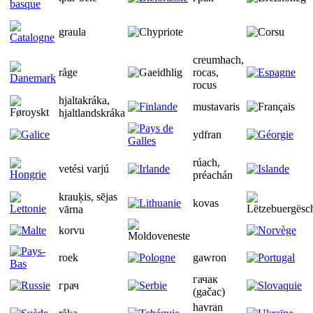
graula
creumhach,
råge
rocas,
rocus
hjaltakráka,
mustavaris
hjaltlandskráka
ydfran
rúach,
vetési varjú
préachán
krauķis, sējas
kovas
vārna
korvu
roek
gawron
гачак
грач
(gačac)
havran