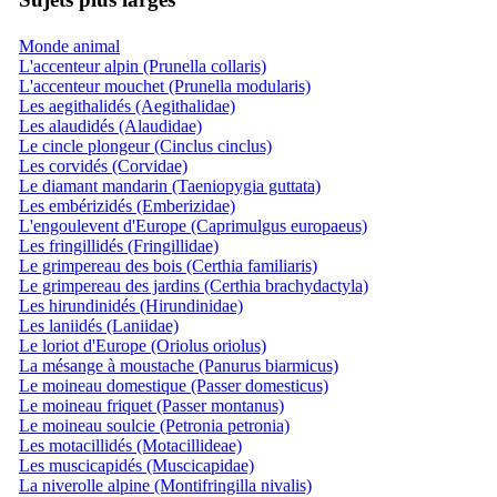
Monde animal
L'accenteur alpin (Prunella collaris)
L'accenteur mouchet (Prunella modularis)
Les aegithalidés (Aegithalidae)
Les alaudidés (Alaudidae)
Le cincle plongeur (Cinclus cinclus)
Les corvidés (Corvidae)
Le diamant mandarin (Taeniopygia guttata)
Les embérizidés (Emberizidae)
L'engoulevent d'Europe (Caprimulgus europaeus)
Les fringillidés (Fringillidae)
Le grimpereau des bois (Certhia familiaris)
Le grimpereau des jardins (Certhia brachydactyla)
Les hirundinidés (Hirundinidae)
Les laniidés (Laniidae)
Le loriot d'Europe (Oriolus oriolus)
La mésange à moustache (Panurus biarmicus)
Le moineau domestique (Passer domesticus)
Le moineau friquet (Passer montanus)
Le moineau soulcie (Petronia petronia)
Les motacillidés (Motacillideae)
Les muscicapidés (Muscicapidae)
La niverolle alpine (Montifringilla nivalis)