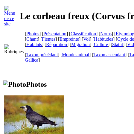
Le corbeau freux (
Corvus fr
[
Photos
] [
Présentation
] [
Classification
] [
Noms
] [
Étymolog
[
Chant
] [
Fientes
] [
Empreinte
] [
Vol
] [
Habitudes
] [
Cycle de
[
Habitats
] [
Répartition
] [
Migration
] [
Culture
] [
Statut
] [
Vid
[
Taxon précédant
] [
Monde animal
] [
Taxon ascendant
] [
Ta
Gallica
]
Photos