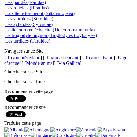
Les paridés (Paridae)
Les roitelets (Regulus)
La sittelle torchepot (Sitta europaea)
Les sturnidés (Sturnidae)
Les sylviidés (Sylviidae)
Le tichodrome échelette (Tichodroma muraria)
Le troglodyte mignon (Troglodytes troglodytes)
Les turdidés (Turdidae)
Naviguer sur ce Site
[
Taxon précédant
] [
Taxon ascendant
] [
Taxon suivant
] [
Page
d’accueil
] [
Monde animal
] [
Via Gallica
]
Chercher sur ce Site
Chercher sur la Toile
Recommander cette page
Recommander ce site
Traduire cette page