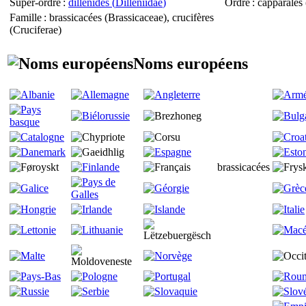
Super-ordre
:
dillénidés (
Dilleniidae
)
Ordre
: capparales 
Famille
: brassicacées (
Brassicaceae
), crucifères
(
Cruciferae
)
Noms européens
brassicacées