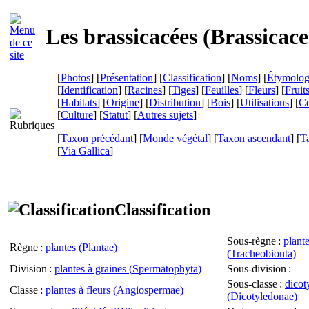
Les brassicacées (
Brassicac
[
Photos
] [
Présentation
] [
Classification
] [
Noms
] [
Étymolog
[
Identification
] [
Racines
] [
Tiges
] [
Feuilles
] [
Fleurs
] [
Fruit
[
Habitats
] [
Origine
] [
Distribution
] [
Bois
] [
Utilisations
] [
Co
[
Culture
] [
Statut
] [
Autres sujets
]
[
Taxon précédant
] [
Monde végétal
] [
Taxon ascendant
] [
T
[
Via Gallica
]
Classification
Sous-règne
:
plante
Règne
:
plantes (
Plantae
)
(
Tracheobionta
)
Division
:
plantes à graines (
Spermatophyta
)
Sous-division
:
Sous-classe
:
dicot
Classe
:
plantes à fleurs (
Angiospermae
)
(
Dicotyledonae
)