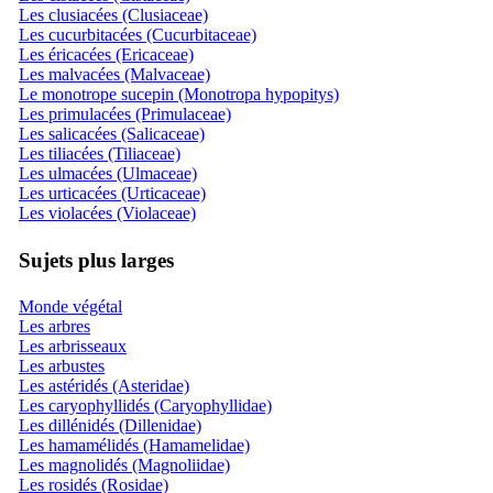
Les clusiacées (Clusiaceae)
Les cucurbitacées (Cucurbitaceae)
Les éricacées (Ericaceae)
Les malvacées (Malvaceae)
Le monotrope sucepin (Monotropa hypopitys)
Les primulacées (Primulaceae)
Les salicacées (Salicaceae)
Les tiliacées (Tiliaceae)
Les ulmacées (Ulmaceae)
Les urticacées (Urticaceae)
Les violacées (Violaceae)
Sujets plus larges
Monde végétal
Les arbres
Les arbrisseaux
Les arbustes
Les astéridés (Asteridae)
Les caryophyllidés (Caryophyllidae)
Les dillénidés (Dillenidae)
Les hamamélidés (Hamamelidae)
Les magnolidés (Magnoliidae)
Les rosidés (Rosidae)