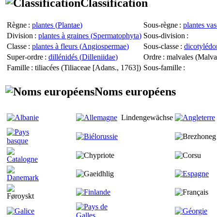
Classification
Règne
:
plantes (
Plantae
)
Sous-règne
:
plantes vas
Division
:
plantes à graines (
Spermatophyta
)
Sous-division
:
Classe
:
plantes à fleurs (
Angiospermae
)
Sous-classe
:
dicotylédo
Super-ordre
:
dillénidés (
Dilleniidae
)
Ordre
: malvales (
Malva
Famille
: tiliacées (
Tiliaceae
[Adans., 1763])
Sous-famille
:
Noms européens
Lindengewächse