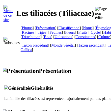
Les tiliacées (
Tiliaceae
)
[
Photos
] [
Présentation
] [
Classification
] [
Noms
] [
Étymolog
[
Racines
] [
Tiges
] [
Feuilles
] [
Fleurs
] [
Fruits
] [
Cycle
] [
Habi
[
Distribution
] [
Bois
] [
Utilisations
] [
Constituants
] [
Culture
[
Taxon précédant
] [
Monde végétal
] [
Taxon ascendant
] [
T
Gallica
]
Présentation
Généralités
La famille des tiliacées est représentée majoritairement par des plante