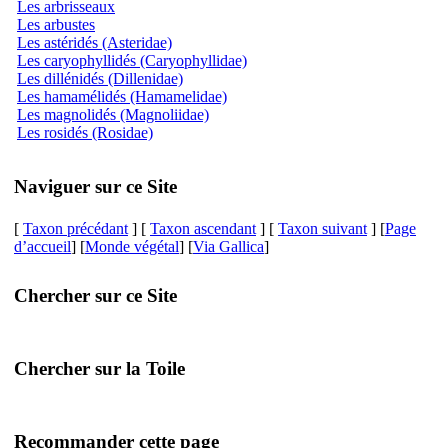
Les arbrisseaux
Les arbustes
Les astéridés (Asteridae)
Les caryophyllidés (Caryophyllidae)
Les dillénidés (Dillenidae)
Les hamamélidés (Hamamelidae)
Les magnolidés (Magnoliidae)
Les rosidés (Rosidae)
Naviguer sur ce Site
[
Taxon précédant
] [
Taxon ascendant
] [
Taxon suivant
] [
Page
d’accueil
] [
Monde végétal
] [
Via Gallica
]
Chercher sur ce Site
Chercher sur la Toile
Recommander cette page