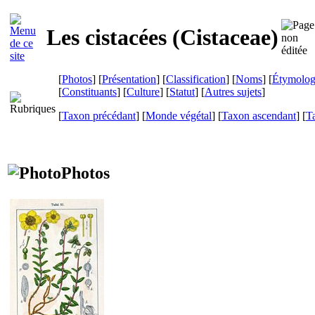
Les cistacées (
Cistaceae
)
[
Photos
] [
Présentation
] [
Classification
] [
Noms
] [
Étymolog
[
Constituants
] [
Culture
] [
Statut
] [
Autres sujets
]
[
Taxon précédant
] [
Monde végétal
] [
Taxon ascendant
] [
T
Photos