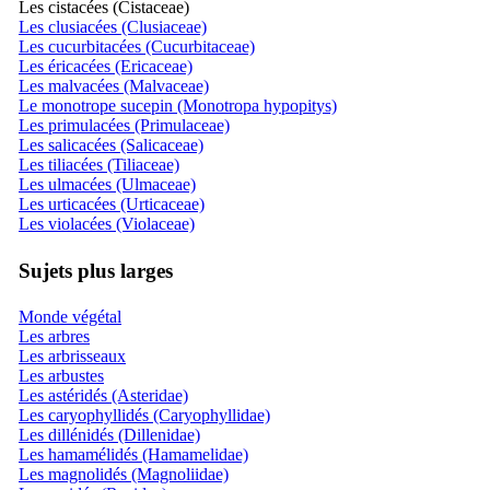
Les cistacées (Cistaceae)
Les clusiacées (Clusiaceae)
Les cucurbitacées (Cucurbitaceae)
Les éricacées (Ericaceae)
Les malvacées (Malvaceae)
Le monotrope sucepin (Monotropa hypopitys)
Les primulacées (Primulaceae)
Les salicacées (Salicaceae)
Les tiliacées (Tiliaceae)
Les ulmacées (Ulmaceae)
Les urticacées (Urticaceae)
Les violacées (Violaceae)
Sujets plus larges
Monde végétal
Les arbres
Les arbrisseaux
Les arbustes
Les astéridés (Asteridae)
Les caryophyllidés (Caryophyllidae)
Les dillénidés (Dillenidae)
Les hamamélidés (Hamamelidae)
Les magnolidés (Magnoliidae)