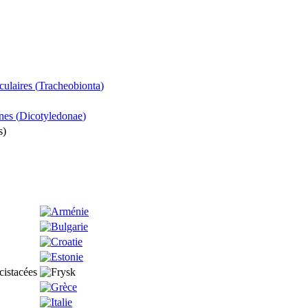
culaires (
Tracheobionta
)
nes (
Dicotyledonae
)
s
)
cistacées