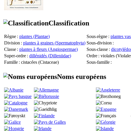
Classification
Règne
:
plantes (
Plantae
)
Sous-règne
:
plantes vas
Division
:
plantes à graines (
Spermatophyta
)
Sous-division
:
Classe
:
plantes à fleurs (
Angiospermae
)
Sous-classe
:
dicotylédo
Super-ordre
:
dillénidés (
Dilleniidae
)
Ordre
: violales (
Violale
Famille
: cistacées (
Cistaceae
)
Sous-famille
:
Noms européens