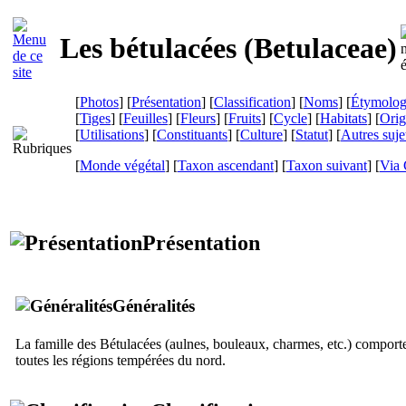
Les bétulacées (
Betulaceae
)
[
Photos
] [
Présentation
] [
Classification
] [
Noms
] [
Étymolog
[
Tiges
] [
Feuilles
] [
Fleurs
] [
Fruits
] [
Cycle
] [
Habitats
] [
Orig
[
Utilisations
] [
Constituants
] [
Culture
] [
Statut
] [
Autres suje
[
Monde végétal
] [
Taxon ascendant
] [
Taxon suivant
]
[
Via 
Présentation
Généralités
La famille des Bétulacées (aulnes, bouleaux, charmes, etc.) comporte
toutes les régions tempérées du nord.