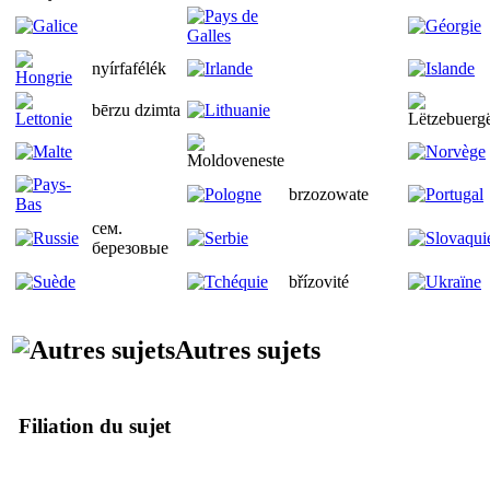
nyírfafélék
bērzu dzimta
brzozowate
сем.
березовые
břízovité
Autres sujets
Filiation du sujet