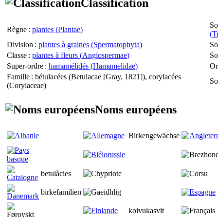
Classification
So
Règne
:
plantes (
Plantae
)
(
T
Division
:
plantes à graines (
Spermatophyta
)
So
Classe
:
plantes à fleurs (
Angiospermae
)
So
Super-ordre
:
hamamélidés (
Hamamelidae
)
Or
Famille
: bétulacées (
Betulacae
[Gray, 1821]), corylacées
So
(
Corylaceae
)
Noms européens
Birkengewächse
betulàcies
birkefamilien
koivukasvit