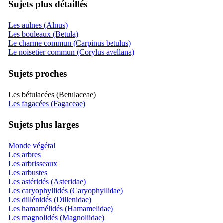
Sujets plus détaillés
Les aulnes (Alnus)
Les bouleaux (Betula)
Le charme commun (Carpinus betulus)
Le noisetier commun (Corylus avellana)
Sujets proches
Les bétulacées (Betulaceae)
Les fagacées (Fagaceae)
Sujets plus larges
Monde végétal
Les arbres
Les arbrisseaux
Les arbustes
Les astéridés (Asteridae)
Les caryophyllidés (Caryophyllidae)
Les dillénidés (Dillenidae)
Les hamamélidés (Hamamelidae)
Les magnolidés (Magnoliidae)