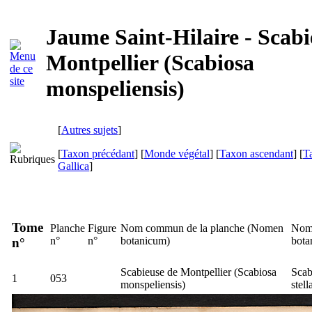
Jaume Saint-Hilaire - Scabi
Montpellier (Scabiosa
monspeliensis)
[
Autres sujets
]
[
Taxon précédant
] [
Monde végétal
] [
Taxon ascendant
] [
T
Gallica
]
Tome
Planche
Figure
Nom commun de la planche (
Nomen
Nom 
n°
n°
botanicum
)
bota
n°
Scabieuse de Montpellier (
Scabiosa
Scab
1
053
monspeliensis
)
stell