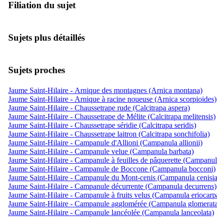
Filiation du sujet
Sujets plus détaillés
Sujets proches
Jaume Saint-Hilaire - Arnique des montagnes (Arnica montana)
Jaume Saint-Hilaire - Arnique à racine noueuse (Arnica scorpioides)
Jaume Saint-Hilaire - Chaussetrape rude (Calcitrapa aspera)
Jaume Saint-Hilaire - Chaussetrape de Mélite (Calcitrapa melitensis)
Jaume Saint-Hilaire - Chaussetrape séridie (Calcitrapa seridis)
Jaume Saint-Hilaire - Chaussetrape laitron (Calcitrapa sonchifolia)
Jaume Saint-Hilaire - Campanule d'Allioni (Campanula allionii)
Jaume Saint-Hilaire - Campanule velue (Campanula barbata)
Jaume Saint-Hilaire - Campanule à feuilles de pâquerette (Campanula
Jaume Saint-Hilaire - Campanule de Boccone (Campanula bocconi)
Jaume Saint-Hilaire - Campanule du Mont-cenis (Campanula cenisia
Jaume Saint-Hilaire - Campanule décurrente (Campanula decurrens)
Jaume Saint-Hilaire - Campanule à fruits velus (Campanula eriocarp
Jaume Saint-Hilaire - Campanule agglomérée (Campanula glomerat
Jaume Saint-Hilaire - Campanule lancéolée (Campanula lanceolata)