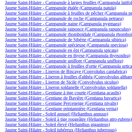
Jaume Saint-Hilaire - Campanule à larges feuilles (Campanula latifol
Jaume Saint-Hilaire - Campanule étalée (Campanula patula)
Jaume Saint-Hilaire - Campanule à feuilles de pêcher (Campanula per
Jaume Saint-Hilaire - Campanule de roche (Campanula petraea)
Jaume Saint-Hilaire - Campanule naine (Campanula pygmaea)
Jaume Saint-Hilaire - Campanule raiponce (Campanula rapunculus)
Jaume Saint-Hilaire - Campanule rhomboïdale (Campanula rhomboid
Jaume Saint-Hilaire - Campanule de Sibérie (Campanula sibirica)
Jaume Saint-Hilaire - Campanule spécieuse (Campanula speciosa)
Jaume Saint-Hilaire - Campanule en épi (Campanula spicata)
Jaume Saint-Hilaire - Campanule en thyrse (Campanula thyrsoidea)
Jaume Saint-Hilaire - Campanule uniflore (Campanula uniflora)
Jaume Saint-Hilaire - Campanule à feuilles d'ortie (Campanula urtica
Jaume Saint-Hilaire - Liseron de Biscaye (Convolulus cantabrica)
Jaume Saint-Hilaire - Liseron à feuilles d'althéa (Convolvulus althae
Jaume Saint-Hilaire - Liseron de Sicile (Convolvulus siculus)
Jaume Saint-Hilaire - Liseron soldanelle (Convolvulus soldanella)
Jaume Saint-Hilaire - Gentiane à tige courte (Gentiana acaulis)
Jaume Saint-Hilaire - Gentiane de Bavière (Gentiana bavarica)
Jaume Saint-Hilaire - Gentiane Perceneige (Gentiana nivalis)
Jaume Saint-Hilaire - Gentiane printannière (Gentiana verna)
Jaume Saint-Hilaire - Soleil annuel (Helianthus annuus)
Jaume Saint-Hilaire - Soleil à tige rougeâtre (Helianthus atro-rubens)
Jaume Saint-Hilaire - Soleil élevé (Helianthus giganteus)
Jaume Saint-Hilaire - Soleil tubéreux (Helianthus tuberosus)