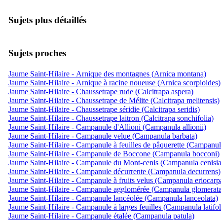
Sujets plus détaillés
Sujets proches
Jaume Saint-Hilaire - Arnique des montagnes (Arnica montana)
Jaume Saint-Hilaire - Arnique à racine noueuse (Arnica scorpioides)
Jaume Saint-Hilaire - Chaussetrape rude (Calcitrapa aspera)
Jaume Saint-Hilaire - Chaussetrape de Mélite (Calcitrapa melitensis)
Jaume Saint-Hilaire - Chaussetrape séridie (Calcitrapa seridis)
Jaume Saint-Hilaire - Chaussetrape laitron (Calcitrapa sonchifolia)
Jaume Saint-Hilaire - Campanule d'Allioni (Campanula allionii)
Jaume Saint-Hilaire - Campanule velue (Campanula barbata)
Jaume Saint-Hilaire - Campanule à feuilles de pâquerette (Campanula
Jaume Saint-Hilaire - Campanule de Boccone (Campanula bocconi)
Jaume Saint-Hilaire - Campanule du Mont-cenis (Campanula cenisia
Jaume Saint-Hilaire - Campanule décurrente (Campanula decurrens)
Jaume Saint-Hilaire - Campanule à fruits velus (Campanula eriocarp
Jaume Saint-Hilaire - Campanule agglomérée (Campanula glomerat
Jaume Saint-Hilaire - Campanule lancéolée (Campanula lanceolata)
Jaume Saint-Hilaire - Campanule à larges feuilles (Campanula latifol
Jaume Saint-Hilaire - Campanule étalée (Campanula patula)