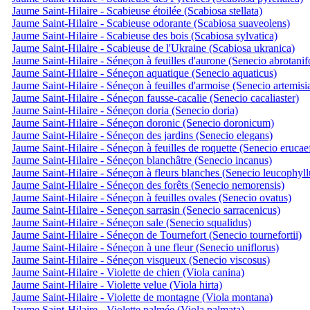
Jaume Saint-Hilaire - Scabieuse étoilée (Scabiosa stellata)
Jaume Saint-Hilaire - Scabieuse odorante (Scabiosa suaveolens)
Jaume Saint-Hilaire - Scabieuse des bois (Scabiosa sylvatica)
Jaume Saint-Hilaire - Scabieuse de l'Ukraine (Scabiosa ukranica)
Jaume Saint-Hilaire - Séneçon à feuilles d'aurone (Senecio abrotanif
Jaume Saint-Hilaire - Séneçon aquatique (Senecio aquaticus)
Jaume Saint-Hilaire - Séneçon à feuilles d'armoise (Senecio artemisi
Jaume Saint-Hilaire - Séneçon fausse-cacalie (Senecio cacaliaster)
Jaume Saint-Hilaire - Séneçon doria (Senecio doria)
Jaume Saint-Hilaire - Séneçon doronic (Senecio doronicum)
Jaume Saint-Hilaire - Séneçon des jardins (Senecio elegans)
Jaume Saint-Hilaire - Séneçon à feuilles de roquette (Senecio erucae
Jaume Saint-Hilaire - Séneçon blanchâtre (Senecio incanus)
Jaume Saint-Hilaire - Séneçon à fleurs blanches (Senecio leucophyll
Jaume Saint-Hilaire - Séneçon des forêts (Senecio nemorensis)
Jaume Saint-Hilaire - Séneçon à feuilles ovales (Senecio ovatus)
Jaume Saint-Hilaire - Seneçon sarrasin (Senecio sarracenicus)
Jaume Saint-Hilaire - Séneçon sale (Senecio squalidus)
Jaume Saint-Hilaire - Séneçon de Tournefort (Senecio tournefortii)
Jaume Saint-Hilaire - Séneçon à une fleur (Senecio uniflorus)
Jaume Saint-Hilaire - Séneçon visqueux (Senecio viscosus)
Jaume Saint-Hilaire - Violette de chien (Viola canina)
Jaume Saint-Hilaire - Violette velue (Viola hirta)
Jaume Saint-Hilaire - Violette de montagne (Viola montana)
Jaume Saint-Hilaire - Violette palmée (Viola palmata)