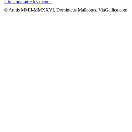
faire apparaître les menus.
© Annis MMII-MMXXVI, Dominicus Malleotus, ViaGallica.com