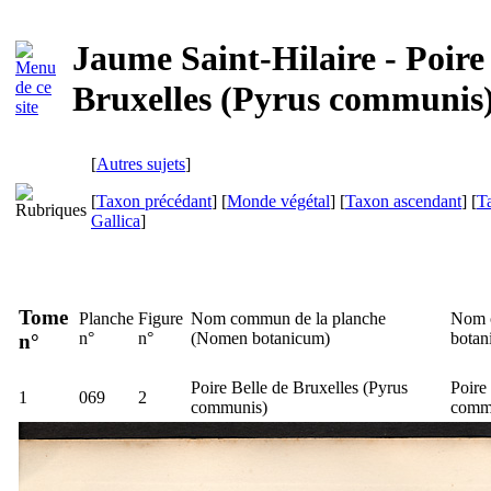
Jaume Saint-Hilaire - Poire 
Bruxelles (Pyrus communis
[
Autres sujets
]
[
Taxon précédant
] [
Monde végétal
] [
Taxon ascendant
] [
T
Gallica
]
Tome
Planche
Figure
Nom commun de la planche
Nom 
n°
n°
(
Nomen botanicum
)
botan
n°
Poire Belle de Bruxelles (
Pyrus
Poire
1
069
2
communis
)
comm