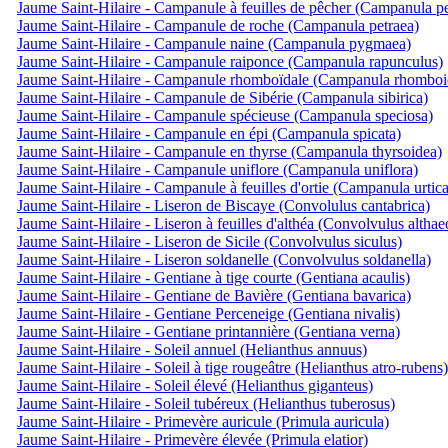
Jaume Saint-Hilaire - Campanule à feuilles de pêcher (Campanula per
Jaume Saint-Hilaire - Campanule de roche (Campanula petraea)
Jaume Saint-Hilaire - Campanule naine (Campanula pygmaea)
Jaume Saint-Hilaire - Campanule raiponce (Campanula rapunculus)
Jaume Saint-Hilaire - Campanule rhomboïdale (Campanula rhomboid
Jaume Saint-Hilaire - Campanule de Sibérie (Campanula sibirica)
Jaume Saint-Hilaire - Campanule spécieuse (Campanula speciosa)
Jaume Saint-Hilaire - Campanule en épi (Campanula spicata)
Jaume Saint-Hilaire - Campanule en thyrse (Campanula thyrsoidea)
Jaume Saint-Hilaire - Campanule uniflore (Campanula uniflora)
Jaume Saint-Hilaire - Campanule à feuilles d'ortie (Campanula urtica
Jaume Saint-Hilaire - Liseron de Biscaye (Convolulus cantabrica)
Jaume Saint-Hilaire - Liseron à feuilles d'althéa (Convolvulus althae
Jaume Saint-Hilaire - Liseron de Sicile (Convolvulus siculus)
Jaume Saint-Hilaire - Liseron soldanelle (Convolvulus soldanella)
Jaume Saint-Hilaire - Gentiane à tige courte (Gentiana acaulis)
Jaume Saint-Hilaire - Gentiane de Bavière (Gentiana bavarica)
Jaume Saint-Hilaire - Gentiane Perceneige (Gentiana nivalis)
Jaume Saint-Hilaire - Gentiane printannière (Gentiana verna)
Jaume Saint-Hilaire - Soleil annuel (Helianthus annuus)
Jaume Saint-Hilaire - Soleil à tige rougeâtre (Helianthus atro-rubens)
Jaume Saint-Hilaire - Soleil élevé (Helianthus giganteus)
Jaume Saint-Hilaire - Soleil tubéreux (Helianthus tuberosus)
Jaume Saint-Hilaire - Primevère auricule (Primula auricula)
Jaume Saint-Hilaire - Primevère élevée (Primula elatior)