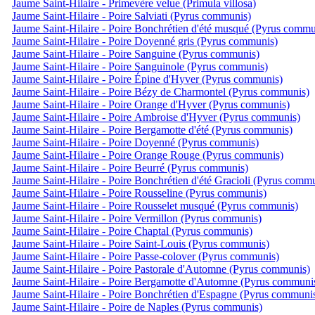
Jaume Saint-Hilaire - Primevère velue (Primula villosa)
Jaume Saint-Hilaire - Poire Salviati (Pyrus communis)
Jaume Saint-Hilaire - Poire Bonchrétien d'été musqué (Pyrus commu
Jaume Saint-Hilaire - Poire Doyenné gris (Pyrus communis)
Jaume Saint-Hilaire - Poire Sanguine (Pyrus communis)
Jaume Saint-Hilaire - Poire Sanguinole (Pyrus communis)
Jaume Saint-Hilaire - Poire Épine d'Hyver (Pyrus communis)
Jaume Saint-Hilaire - Poire Bézy de Charmontel (Pyrus communis)
Jaume Saint-Hilaire - Poire Orange d'Hyver (Pyrus communis)
Jaume Saint-Hilaire - Poire Ambroise d'Hyver (Pyrus communis)
Jaume Saint-Hilaire - Poire Bergamotte d'été (Pyrus communis)
Jaume Saint-Hilaire - Poire Doyenné (Pyrus communis)
Jaume Saint-Hilaire - Poire Orange Rouge (Pyrus communis)
Jaume Saint-Hilaire - Poire Beurré (Pyrus communis)
Jaume Saint-Hilaire - Poire Bonchrétien d'été Gracioli (Pyrus comm
Jaume Saint-Hilaire - Poire Rousseline (Pyrus communis)
Jaume Saint-Hilaire - Poire Rousselet musqué (Pyrus communis)
Jaume Saint-Hilaire - Poire Vermillon (Pyrus communis)
Jaume Saint-Hilaire - Poire Chaptal (Pyrus communis)
Jaume Saint-Hilaire - Poire Saint-Louis (Pyrus communis)
Jaume Saint-Hilaire - Poire Passe-colover (Pyrus communis)
Jaume Saint-Hilaire - Poire Pastorale d'Automne (Pyrus communis)
Jaume Saint-Hilaire - Poire Bergamotte d'Automne (Pyrus communi
Jaume Saint-Hilaire - Poire Bonchrétien d'Espagne (Pyrus communi
Jaume Saint-Hilaire - Poire de Naples (Pyrus communis)