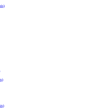
is)
)
s)
is)