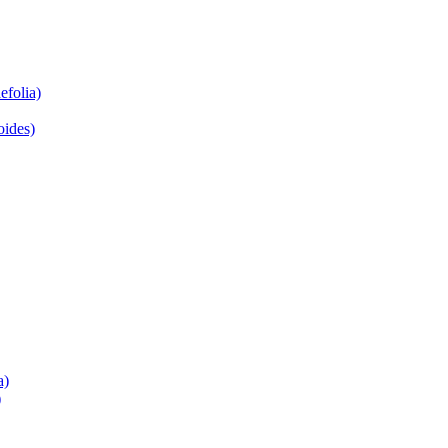
efolia)
oides)
a)
)