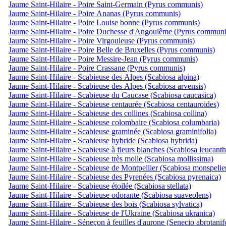
Jaume Saint-Hilaire - Poire Saint-Germain (Pyrus communis)
Jaume Saint-Hilaire - Poire Ananas (Pyrus communis)
Jaume Saint-Hilaire - Poire Louise bonne (Pyrus communis)
Jaume Saint-Hilaire - Poire Duchesse d'Angoulême (Pyrus communi
Jaume Saint-Hilaire - Poire Virgouleuse (Pyrus communis)
Jaume Saint-Hilaire - Poire Belle de Bruxelles (Pyrus communis)
Jaume Saint-Hilaire - Poire Messire-Jean (Pyrus communis)
Jaume Saint-Hilaire - Poire Crassane (Pyrus communis)
Jaume Saint-Hilaire - Scabieuse des Alpes (Scabiosa alpina)
Jaume Saint-Hilaire - Scabieuse des Alpes (Scabiosa arvensis)
Jaume Saint-Hilaire - Scabieuse du Caucase (Scabiosa caucasica)
Jaume Saint-Hilaire - Scabieuse centaurée (Scabiosa centauroides)
Jaume Saint-Hilaire - Scabieuse des collines (Scabiosa collina)
Jaume Saint-Hilaire - Scabieuse colombaire (Scabiosa columbaria)
Jaume Saint-Hilaire - Scabieuse graminée (Scabiosa graminifolia)
Jaume Saint-Hilaire - Scabieuse hybride (Scabiosa hybrida)
Jaume Saint-Hilaire - Scabieuse à fleurs blanches (Scabiosa leucanth
Jaume Saint-Hilaire - Scabieuse très molle (Scabiosa mollissima)
Jaume Saint-Hilaire - Scabieuse de Montpellier (Scabiosa monspelie
Jaume Saint-Hilaire - Scabieuse des Pyrenées (Scabiosa pyrenaica)
Jaume Saint-Hilaire - Scabieuse étoilée (Scabiosa stellata)
Jaume Saint-Hilaire - Scabieuse odorante (Scabiosa suaveolens)
Jaume Saint-Hilaire - Scabieuse des bois (Scabiosa sylvatica)
Jaume Saint-Hilaire - Scabieuse de l'Ukraine (Scabiosa ukranica)
Jaume Saint-Hilaire - Séneçon à feuilles d'aurone (Senecio abrotanif