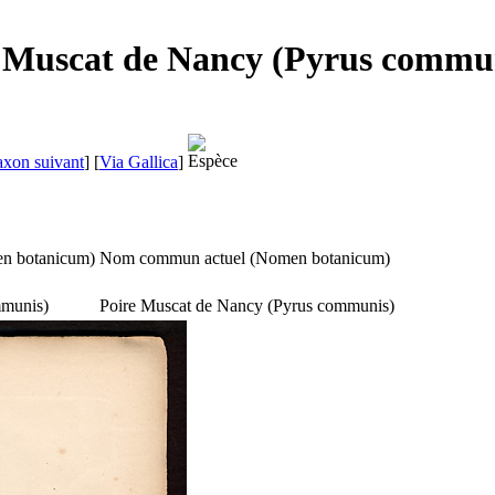
e Muscat de Nancy (Pyrus commu
axon suivant
]
[
Via Gallica
]
n botanicum
)
Nom commun actuel (
Nomen botanicum
)
mmunis
)
Poire Muscat de Nancy (
Pyrus communis
)