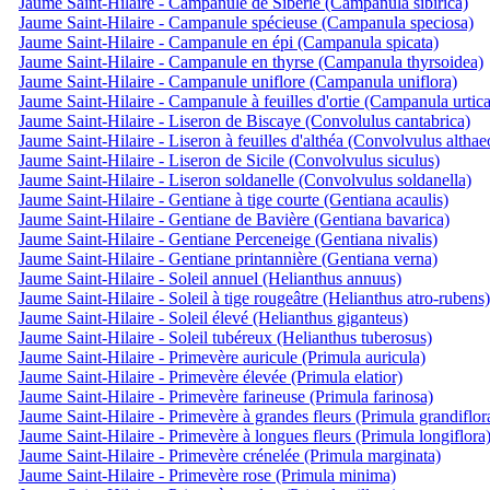
Jaume Saint-Hilaire - Campanule de Sibérie (Campanula sibirica)
Jaume Saint-Hilaire - Campanule spécieuse (Campanula speciosa)
Jaume Saint-Hilaire - Campanule en épi (Campanula spicata)
Jaume Saint-Hilaire - Campanule en thyrse (Campanula thyrsoidea)
Jaume Saint-Hilaire - Campanule uniflore (Campanula uniflora)
Jaume Saint-Hilaire - Campanule à feuilles d'ortie (Campanula urtica
Jaume Saint-Hilaire - Liseron de Biscaye (Convolulus cantabrica)
Jaume Saint-Hilaire - Liseron à feuilles d'althéa (Convolvulus althae
Jaume Saint-Hilaire - Liseron de Sicile (Convolvulus siculus)
Jaume Saint-Hilaire - Liseron soldanelle (Convolvulus soldanella)
Jaume Saint-Hilaire - Gentiane à tige courte (Gentiana acaulis)
Jaume Saint-Hilaire - Gentiane de Bavière (Gentiana bavarica)
Jaume Saint-Hilaire - Gentiane Perceneige (Gentiana nivalis)
Jaume Saint-Hilaire - Gentiane printannière (Gentiana verna)
Jaume Saint-Hilaire - Soleil annuel (Helianthus annuus)
Jaume Saint-Hilaire - Soleil à tige rougeâtre (Helianthus atro-rubens)
Jaume Saint-Hilaire - Soleil élevé (Helianthus giganteus)
Jaume Saint-Hilaire - Soleil tubéreux (Helianthus tuberosus)
Jaume Saint-Hilaire - Primevère auricule (Primula auricula)
Jaume Saint-Hilaire - Primevère élevée (Primula elatior)
Jaume Saint-Hilaire - Primevère farineuse (Primula farinosa)
Jaume Saint-Hilaire - Primevère à grandes fleurs (Primula grandiflor
Jaume Saint-Hilaire - Primevère à longues fleurs (Primula longiflora
Jaume Saint-Hilaire - Primevère crénelée (Primula marginata)
Jaume Saint-Hilaire - Primevère rose (Primula minima)