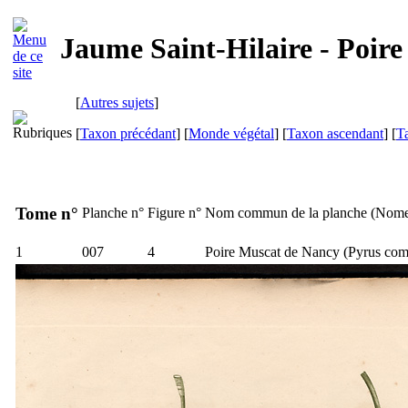
Jaume Saint-Hilaire - Poir
[
Autres sujets
]
[
Taxon précédant
] [
Monde végétal
] [
Taxon ascendant
] [
T
Tome n°
Planche n°
Figure n°
Nom commun de la planche (
Nome
1
007
4
Poire Muscat de Nancy (
Pyrus co