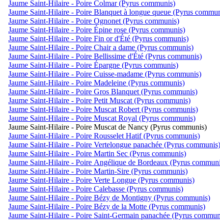
Jaume Saint-Hilaire - Poire Colmar (Pyrus communis)
Jaume Saint-Hilaire - Poire Blanquet à longue queue (Pyrus commun
Jaume Saint-Hilaire - Poire Ognonet (Pyrus communis)
Jaume Saint-Hilaire - Poire Épine rose (Pyrus communis)
Jaume Saint-Hilaire - Poire Fin or d'Été (Pyrus communis)
Jaume Saint-Hilaire - Poire Chair a dame (Pyrus communis)
Jaume Saint-Hilaire - Poire Bellissime d'Été (Pyrus communis)
Jaume Saint-Hilaire - Poire Épargne (Pyrus communis)
Jaume Saint-Hilaire - Poire Cuisse-madame (Pyrus communis)
Jaume Saint-Hilaire - Poire Madeleine (Pyrus communis)
Jaume Saint-Hilaire - Poire Gros Blanquet (Pyrus communis)
Jaume Saint-Hilaire - Poire Petit Muscat (Pyrus communis)
Jaume Saint-Hilaire - Poire Muscat Robert (Pyrus communis)
Jaume Saint-Hilaire - Poire Muscat Royal (Pyrus communis)
Jaume Saint-Hilaire - Poire Muscat de Nancy (Pyrus communis)
Jaume Saint-Hilaire - Poire Rousselet Hatif (Pyrus communis)
Jaume Saint-Hilaire - Poire Vertelongue panachée (Pyrus communis
Jaume Saint-Hilaire - Poire Martin Sec (Pyrus communis)
Jaume Saint-Hilaire - Poire Angélique de Bordeaux (Pyrus communi
Jaume Saint-Hilaire - Poire Martin-Sire (Pyrus communis)
Jaume Saint-Hilaire - Poire Verte Longue (Pyrus communis)
Jaume Saint-Hilaire - Poire Calebasse (Pyrus communis)
Jaume Saint-Hilaire - Poire Bézy de Montigny (Pyrus communis)
Jaume Saint-Hilaire - Poire Bézy de la Motte (Pyrus communis)
Jaume Saint-Hilaire - Poire Saint-Germain panachée (Pyrus commun