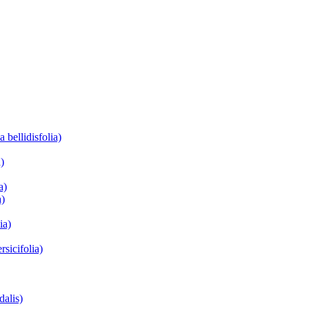
 bellidisfolia)
)
a)
a)
ia)
sicifolia)
alis)