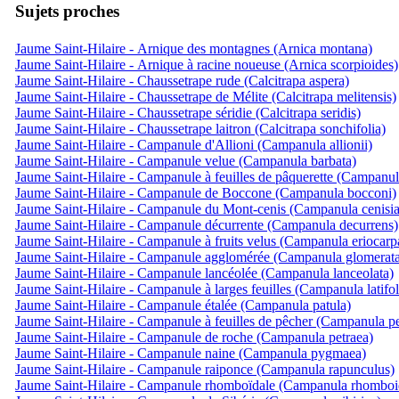
Sujets proches
Jaume Saint-Hilaire - Arnique des montagnes (Arnica montana)
Jaume Saint-Hilaire - Arnique à racine noueuse (Arnica scorpioides)
Jaume Saint-Hilaire - Chaussetrape rude (Calcitrapa aspera)
Jaume Saint-Hilaire - Chaussetrape de Mélite (Calcitrapa melitensis)
Jaume Saint-Hilaire - Chaussetrape séridie (Calcitrapa seridis)
Jaume Saint-Hilaire - Chaussetrape laitron (Calcitrapa sonchifolia)
Jaume Saint-Hilaire - Campanule d'Allioni (Campanula allionii)
Jaume Saint-Hilaire - Campanule velue (Campanula barbata)
Jaume Saint-Hilaire - Campanule à feuilles de pâquerette (Campanula
Jaume Saint-Hilaire - Campanule de Boccone (Campanula bocconi)
Jaume Saint-Hilaire - Campanule du Mont-cenis (Campanula cenisia
Jaume Saint-Hilaire - Campanule décurrente (Campanula decurrens)
Jaume Saint-Hilaire - Campanule à fruits velus (Campanula eriocarp
Jaume Saint-Hilaire - Campanule agglomérée (Campanula glomerat
Jaume Saint-Hilaire - Campanule lancéolée (Campanula lanceolata)
Jaume Saint-Hilaire - Campanule à larges feuilles (Campanula latifol
Jaume Saint-Hilaire - Campanule étalée (Campanula patula)
Jaume Saint-Hilaire - Campanule à feuilles de pêcher (Campanula per
Jaume Saint-Hilaire - Campanule de roche (Campanula petraea)
Jaume Saint-Hilaire - Campanule naine (Campanula pygmaea)
Jaume Saint-Hilaire - Campanule raiponce (Campanula rapunculus)
Jaume Saint-Hilaire - Campanule rhomboïdale (Campanula rhomboid