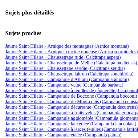
Sujets plus détaillés
Sujets proches
Jaume Saint-Hilaire - Arnique des montagnes (Arnica montana)
Jaume Saint-Hilaire - Arnique à racine noueuse (Arnica scorpioides)
Jaume Saint-Hilaire - Chaussetrape rude (Calcitrapa aspera)
Jaume Saint-Hilaire - Chaussetrape de Mélite (Calcitrapa melitensis)
Jaume Saint-Hilaire - Chaussetrape séridie (Calcitrapa seridis)
Jaume Saint-Hilaire - Chaussetrape laitron (Calcitrapa sonchifolia)
Jaume Saint-Hilaire - Campanule d'Allioni (Campanula allionii)
Jaume Saint-Hilaire - Campanule velue (Campanula barbata)
Jaume Saint-Hilaire - Campanule à feuilles de pâquerette (Campanula
Jaume Saint-Hilaire - Campanule de Boccone (Campanula bocconi)
Jaume Saint-Hilaire - Campanule du Mont-cenis (Campanula cenisia
Jaume Saint-Hilaire - Campanule décurrente (Campanula decurrens)
Jaume Saint-Hilaire - Campanule à fruits velus (Campanula eriocarp
Jaume Saint-Hilaire - Campanule agglomérée (Campanula glomerat
Jaume Saint-Hilaire - Campanule lancéolée (Campanula lanceolata)
Jaume Saint-Hilaire - Campanule à larges feuilles (Campanula latifol
Jaume Saint-Hilaire - Campanule étalée (Campanula patula)