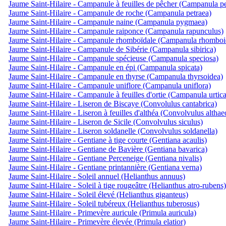
Jaume Saint-Hilaire - Campanule à feuilles de pêcher (Campanula per
Jaume Saint-Hilaire - Campanule de roche (Campanula petraea)
Jaume Saint-Hilaire - Campanule naine (Campanula pygmaea)
Jaume Saint-Hilaire - Campanule raiponce (Campanula rapunculus)
Jaume Saint-Hilaire - Campanule rhomboïdale (Campanula rhomboid
Jaume Saint-Hilaire - Campanule de Sibérie (Campanula sibirica)
Jaume Saint-Hilaire - Campanule spécieuse (Campanula speciosa)
Jaume Saint-Hilaire - Campanule en épi (Campanula spicata)
Jaume Saint-Hilaire - Campanule en thyrse (Campanula thyrsoidea)
Jaume Saint-Hilaire - Campanule uniflore (Campanula uniflora)
Jaume Saint-Hilaire - Campanule à feuilles d'ortie (Campanula urtica
Jaume Saint-Hilaire - Liseron de Biscaye (Convolulus cantabrica)
Jaume Saint-Hilaire - Liseron à feuilles d'althéa (Convolvulus althae
Jaume Saint-Hilaire - Liseron de Sicile (Convolvulus siculus)
Jaume Saint-Hilaire - Liseron soldanelle (Convolvulus soldanella)
Jaume Saint-Hilaire - Gentiane à tige courte (Gentiana acaulis)
Jaume Saint-Hilaire - Gentiane de Bavière (Gentiana bavarica)
Jaume Saint-Hilaire - Gentiane Perceneige (Gentiana nivalis)
Jaume Saint-Hilaire - Gentiane printannière (Gentiana verna)
Jaume Saint-Hilaire - Soleil annuel (Helianthus annuus)
Jaume Saint-Hilaire - Soleil à tige rougeâtre (Helianthus atro-rubens)
Jaume Saint-Hilaire - Soleil élevé (Helianthus giganteus)
Jaume Saint-Hilaire - Soleil tubéreux (Helianthus tuberosus)
Jaume Saint-Hilaire - Primevère auricule (Primula auricula)
Jaume Saint-Hilaire - Primevère élevée (Primula elatior)