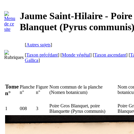
Jaume Saint-Hilaire - Poire
Blanquet (Pyrus communis
[
Autres sujets
]
[
Taxon précédant
] [
Monde végétal
] [
Taxon ascendant
] [
T
Gallica
]
Tome
Planche
Figure
Nom commun de la planche
Nom com
n°
n°
(
Nomen botanicum
)
botanic
n°
Poire Gros Blanquet, poire
Poire Gr
1
008
3
Blanquette (
Pyrus communis
)
Blanquet