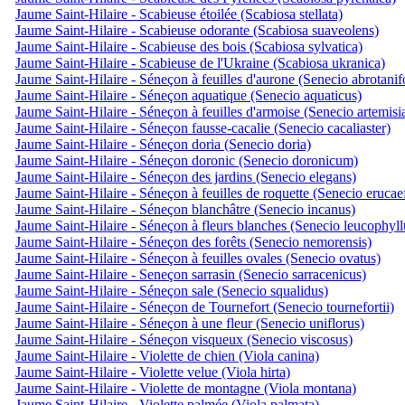
Jaume Saint-Hilaire - Scabieuse étoilée (Scabiosa stellata)
Jaume Saint-Hilaire - Scabieuse odorante (Scabiosa suaveolens)
Jaume Saint-Hilaire - Scabieuse des bois (Scabiosa sylvatica)
Jaume Saint-Hilaire - Scabieuse de l'Ukraine (Scabiosa ukranica)
Jaume Saint-Hilaire - Séneçon à feuilles d'aurone (Senecio abrotanif
Jaume Saint-Hilaire - Séneçon aquatique (Senecio aquaticus)
Jaume Saint-Hilaire - Séneçon à feuilles d'armoise (Senecio artemisi
Jaume Saint-Hilaire - Séneçon fausse-cacalie (Senecio cacaliaster)
Jaume Saint-Hilaire - Séneçon doria (Senecio doria)
Jaume Saint-Hilaire - Séneçon doronic (Senecio doronicum)
Jaume Saint-Hilaire - Séneçon des jardins (Senecio elegans)
Jaume Saint-Hilaire - Séneçon à feuilles de roquette (Senecio erucae
Jaume Saint-Hilaire - Séneçon blanchâtre (Senecio incanus)
Jaume Saint-Hilaire - Séneçon à fleurs blanches (Senecio leucophyll
Jaume Saint-Hilaire - Séneçon des forêts (Senecio nemorensis)
Jaume Saint-Hilaire - Séneçon à feuilles ovales (Senecio ovatus)
Jaume Saint-Hilaire - Seneçon sarrasin (Senecio sarracenicus)
Jaume Saint-Hilaire - Séneçon sale (Senecio squalidus)
Jaume Saint-Hilaire - Séneçon de Tournefort (Senecio tournefortii)
Jaume Saint-Hilaire - Séneçon à une fleur (Senecio uniflorus)
Jaume Saint-Hilaire - Séneçon visqueux (Senecio viscosus)
Jaume Saint-Hilaire - Violette de chien (Viola canina)
Jaume Saint-Hilaire - Violette velue (Viola hirta)
Jaume Saint-Hilaire - Violette de montagne (Viola montana)
Jaume Saint-Hilaire - Violette palmée (Viola palmata)