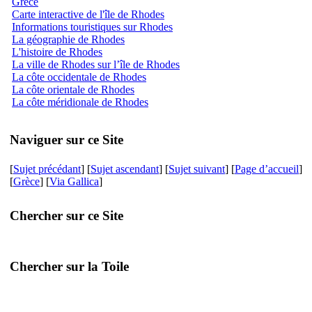
Grèce
Carte interactive de l'île de Rhodes
Informations touristiques sur Rhodes
La géographie de Rhodes
L'histoire de Rhodes
La ville de Rhodes sur l’île de Rhodes
La côte occidentale de Rhodes
La côte orientale de Rhodes
La côte méridionale de Rhodes
Naviguer sur ce Site
[
Sujet précédant
] [
Sujet ascendant
] [
Sujet suivant
] [
Page d’accueil
]
[
Grèce
] [
Via Gallica
]
Chercher sur ce Site
Chercher sur la Toile