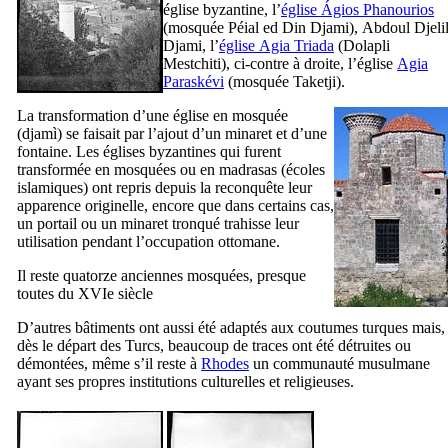
église byzantine, l’
église
Ágios Phanourios
(mosquée
Péial ed Din Djami
),
Abdoul Djeli
Djami
, l’
église
Agia Triada
(
Dolapli
Mestchiti
), ci-contre à droite, l’église
Agia
Paraskévi
(mosquée
Taketji
).
La transformation d’une église en mosquée
(
djamì
) se faisait par l’ajout d’un minaret et d’une
fontaine. Les églises byzantines qui furent
transformée en mosquées ou en madrasas (écoles
islamiques) ont repris depuis la reconquête leur
apparence originelle, encore que dans certains cas,
un portail ou un minaret tronqué trahisse leur
utilisation pendant l’occupation ottomane.
Il reste quatorze anciennes mosquées, presque
toutes du
XVIe
siècle
D’autres bâtiments ont aussi été adaptés aux coutumes turques mais,
dès le départ des Turcs, beaucoup de traces ont été détruites ou
démontées, même s’il reste à
Rhodes
un communauté musulmane
ayant ses propres institutions culturelles et religieuses.