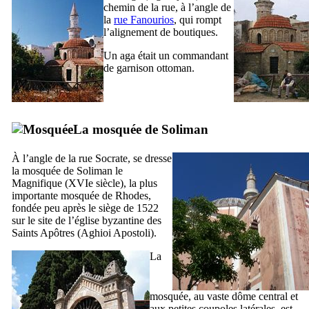
chemin de la rue, à l’angle de
la
rue Fanourios
, qui rompt
l’alignement de boutiques.
Un aga était un commandant
de garnison ottoman.
La mosquée de Soliman
À l’angle de la rue Socrate, se dresse
la mosquée de Soliman le
Magnifique (
XVIe
siècle), la plus
importante mosquée de Rhodes,
fondée peu après le siège de 1522
sur le site de l’église byzantine des
Saints Apôtres (
Aghioi Apostoli
).
La
mosquée, au vaste dôme central et
aux petites coupoles latérales, est