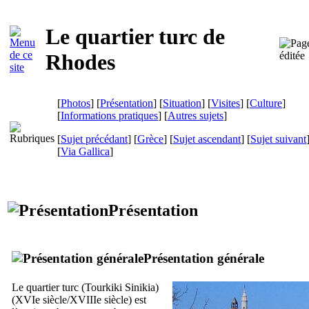
Le quartier turc de
Rhodes
[
Photos
] [
Présentation
] [
Situation
] [
Visites
] [
Culture
]
[
Informations pratiques
] [
Autres sujets
]
[
Sujet précédant
] [
Grèce
] [
Sujet ascendant
] [
Sujet suivant
[
Via Gallica
]
Présentation
Présentation générale
Le quartier turc (
Tourkiki Sinikia
)
(
XVIe
siècle/
XVIIIe
siècle) est