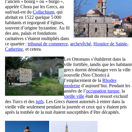
l’ancien « bourg » ou « burgo »,
appelée
Chora
par les Grecs, au
sud/sud-est du
Collachium
, qui
abritait en 1522 quelque 5 000
habitants et regorgeait d’églises,
souvent d’origine byzantine. Au fil
des ans, palais et fondations
caritatives s’étaient multipliés dans
ce quartier :
tribunal de commerce
,
archevêché
,
Hospice de Sainte-
Catherine
, et cetera.
Les Ottomans s’établirent dans la
ville fortifiée, tandis que les habitant
grecs durent déménager vers la ville
nouvelle (
Neo Chorio
) à
l’emplacement de la
Rhodes
moderne
d’aujourd’hui. Pendant les
années de l’
occupation turque
, la
vieille ville
était du ressort exclusif
des Turcs et des
juifs
. Les Grecs étaient autorisés à entrer dans la
vieille ville seulement pendant la journée et ceux qui y étaient pris
après la tombée de la nuit étaient susceptibles d’être décapités.