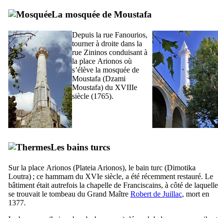
La mosquée de Moustafa
Depuis la rue
Fanourios
,
tourner à droite dans la
rue
Zininos
conduisant à
la place
Arionos
où
s’élève la mosquée de
Moustafa (
Dzami
Moustafa
) du
XVIIIe
siècle (1765).
Les bains turcs
Sur la place
Arionos
(
Plateia Arionos
), le bain turc (
Dimotika
Loutra
) ; ce hammam du
XVIe
siècle, a été récemment restauré. Le
bâtiment était autrefois la chapelle de Franciscains, à côté de laquelle
se trouvait le tombeau du Grand Maître
Robert de Juillac
, mort en
1377.