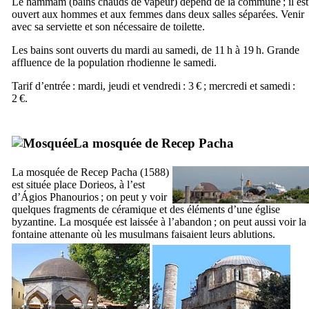
Le hammam (bains chauds de vapeur) dépend de la commune ; il est
ouvert aux hommes et aux femmes dans deux salles séparées. Venir
avec sa serviette et son nécessaire de toilette.
Les bains sont ouverts du mardi au samedi, de 11 h à 19 h. Grande
affluence de la population rhodienne le samedi.
Tarif d’entrée : mardi, jeudi et vendredi : 3 € ; mercredi et samedi :
2 €.
La mosquée de
Recep Pacha
La mosquée de
Recep Pacha
(1588)
est située place
Dorieos
, à l’est
d’
Ágios Phanourios
; on peut y voir
quelques fragments de céramique et des éléments d’une église
byzantine. La mosquée est laissée à l’abandon ; on peut aussi voir la
fontaine attenante où les musulmans faisaient leurs ablutions.