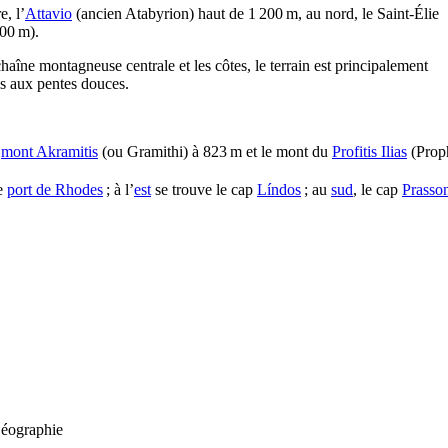
e, l’
Attavio
(ancien Atabyrion) haut de 1 200 m, au nord, le Saint-Élie
00 m).
haîne montagneuse centrale et les côtes, le terrain est principalement
s aux pentes douces.
e
mont Akramitis
(ou Gramithi) à 823 m et le mont du
Profitis Ilias
(Proph
le
port de Rhodes
; à l’
est
se trouve le cap
Líndos
; au
sud
, le cap
Prasson
éographie