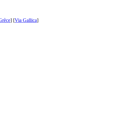
Grèce
] [
Via Gallica
]