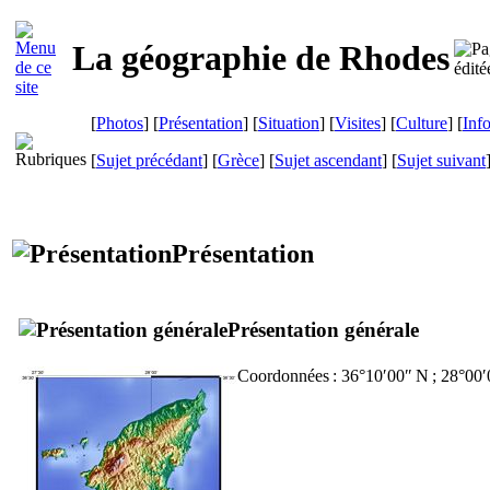
La géographie de Rhodes
[
Photos
] [
Présentation
] [
Situation
] [
Visites
] [
Culture
] [
Inf
[
Sujet précédant
] [
Grèce
] [
Sujet ascendant
] [
Sujet suivant
Présentation
Présentation générale
Coordonnées : 36°10′00″ N ; 28°00′