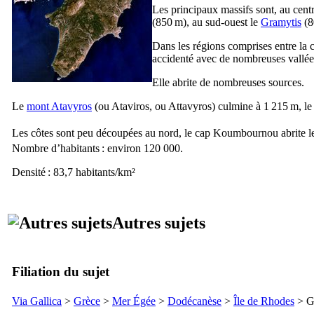
Les principaux massifs sont, au centr
(850 m), au sud-ouest le
Gramytis
(8
Dans les régions comprises entre la c
accidenté avec de nombreuses vallée
Elle abrite de nombreuses sources.
Le
mont Atavyros
(ou Ataviros, ou Attavyros) culmine à 1 215 m, l
Les côtes sont peu découpées au nord, le cap Koumbournou abrite 
Nombre d’habitants : environ 120 000.
Densité : 83,7 habitants/km²
Autres sujets
Filiation du sujet
Via Gallica
>
Grèce
>
Mer Égée
>
Dodécanèse
>
Île de Rhodes
> G