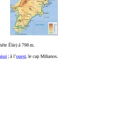
ète Élie) à 798 m.
issi
; à l’
ouest
, le cap Milianos.