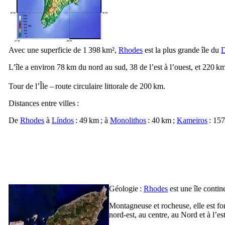
Avec une superficie de 1 398 km²,
Rhodes
est la plus grande île du
D
L’île a environ 78 km du nord au sud, 38 de l’est à l’ouest, et 220 km
Tour de l’Île – route circulaire littorale de 200 km.
Distances entre villes :
De
Rhodes
à
Líndos
: 49 km ; à
Monolithos
: 40 km ;
Kameiros
: 157
Géologie :
Rhodes
est une île contin
Montagneuse et rocheuse, elle est for
nord-est, au centre, au Nord et à l’est