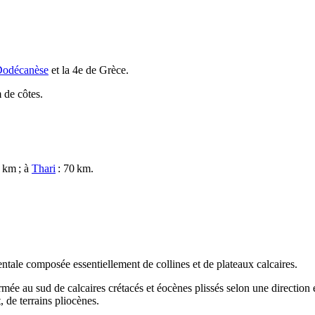
odécanèse
et la 4e de Grèce.
 de côtes.
 km ; à
Thari
: 70 km.
entale composée essentiellement de collines et de plateaux calcaires.
mée au sud de calcaires crétacés et éocènes plissés selon une direction 
, de terrains pliocènes.