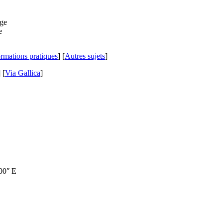
ormations pratiques
] [
Autres sujets
]
]
[
Via Gallica
]
00″ E