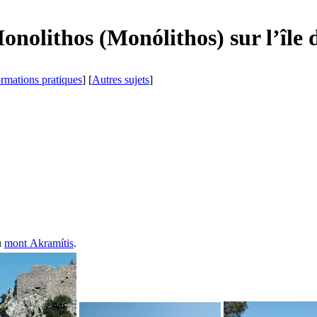
Monolithos (
Monólithos
) sur l’île
ormations pratiques
] [
Autres sujets
]
u
mont
Akramítis
.