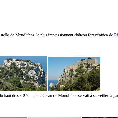
astello de
Monólithos
, le plus impressionnant château fort vénitien de
R
u haut de ses 240 m, le château de
Monólithos
servait à surveiller la p