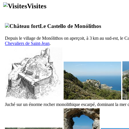
Visites
Le Castello de
Monólithos
Depuis le village de
Monólithos
on aperçoit, à 3 km au sud-est, le C
Chevaliers de Saint-Jean
.
Juché sur un énorme rocher monolithique escarpé, dominant la mer d