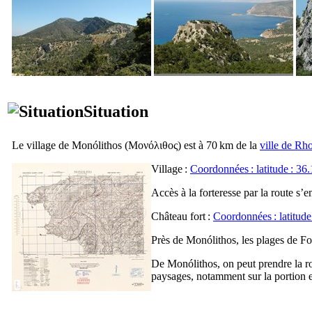
Situation
Le village de
Monólithos
(
Μονόλιθος
) est à 70 km de la
ville de Rh
Village :
Coordonnées : latitude : 36
Accès à la forteresse par la route s
Château fort :
Coordonnées : latitud
Près de
Monólithos
, les
plages de
Fo
De
Monólithos
, on peut prendre la 
paysages, notamment sur la portion 