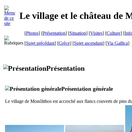
Le village et le château de 
[
Photos
] [
Présentation
] [
Situation
] [
Visites
] [
Culture
] [
Inf
[
Sujet précédant
] [
Grèce
] [
Sujet ascendant
]
[
Via Gallica
]
Présentation
Présentation générale
Le village de
Monólithos
est accroché aux flancs couverts de pins d