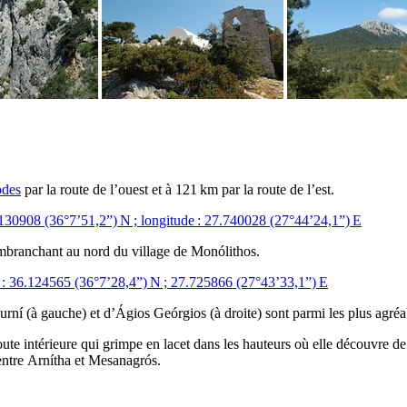
odes
par la route de l’ouest et à 121 km par la route de l’est.
.130908 (36°7’51,2”) N ; longitude : 27.740028 (27°44’24,1”) E
’embranchant au nord du village de
Monólithos
.
e : 36.124565 (36°7’28,4”) N ; 27.725866 (27°43’33,1”) E
urní
(à gauche) et d’
Ágios Geórgios
(à droite) sont parmi les plus agréab
route intérieure qui grimpe en lacet dans les hauteurs où elle découvre d
entre
Arnítha
et
Mesanagrós
.