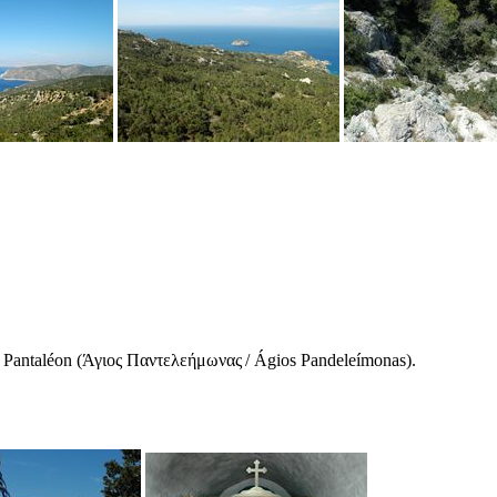
t Pantaléon (
Άγιος Παντελεήμωνας
/
Ágios Pandeleímonas
).