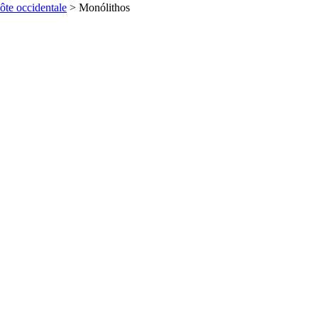
ôte occidentale
>
Monólithos