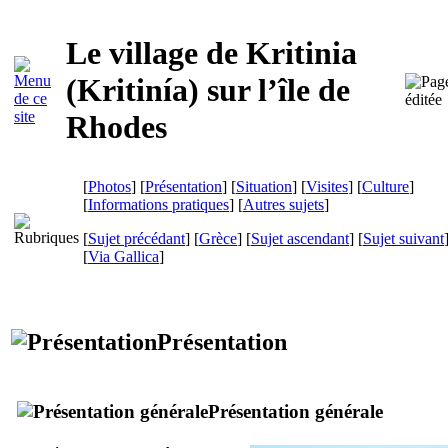
Le village de Kritinia
(
Kritinía
) sur l’île de
Rhodes
[
Photos
] [
Présentation
] [
Situation
] [
Visites
] [
Culture
]
[
Informations pratiques
] [
Autres sujets
]
[
Sujet précédant
] [
Grèce
] [
Sujet ascendant
] [
Sujet suivant
[
Via Gallica
]
Présentation
Présentation générale