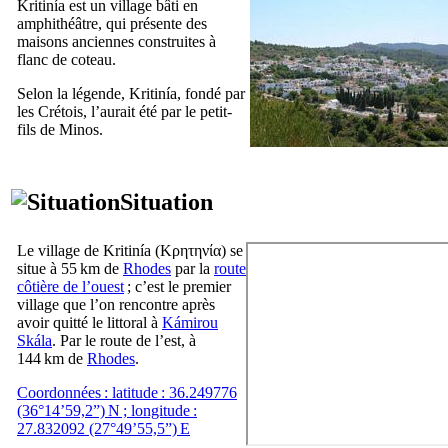
Kritinía
est un village bâti en
amphithéâtre, qui présente des
maisons anciennes construites à
flanc de coteau.
Selon la légende,
Kritinía
, fondé par
les Crétois, l’aurait été par le petit-
fils de Minos.
Situation
Le village de
Kritinía
(
Κρητηνία
) se
situe à 55 km de
Rhodes
par la
route
côtière de l’ouest
; c’est le premier
village que l’on rencontre après
avoir quitté le littoral à
Kámirou
Skála
. Par le route de l’est, à
144 km de
Rhodes
.
Coordonnées : latitude : 36.249776
(36°14’59,2”) N ; longitude :
27.832092 (27°49’55,5”) E