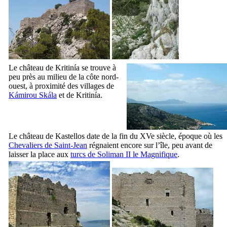
Le château de
Kritinía
se trouve à
peu près au milieu de la côte nord-
ouest, à proximité des villages de
Kámirou Skála
et de
Kritinía
.
Le château de
Kastellos
date de la fin du
XVe
siècle, époque où les
Chevaliers de Saint-Jean
régnaient encore sur l’île, peu avant de
laisser la place aux
turcs de Soliman
II
le Magnifique
.