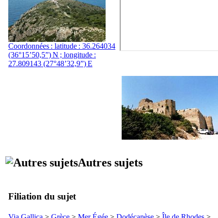
Coordonnées : latitude : 36.264034
(36°15’50,5”) N ; longitude :
27.809143 (27°48’32,9”) E
Autres sujets
Filiation du sujet
Via Gallica
>
Grèce
>
Mer Égée
>
Dodécanèse
>
Île de Rhodes
>