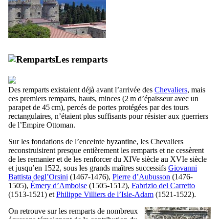
Les remparts
Des remparts existaient déjà avant l’arrivée des
Chevaliers
, mais
ces premiers remparts, hauts, minces (2 m d’épaisseur avec un
parapet de 45 cm), percés de portes protégées par des tours
rectangulaires, n’étaient plus suffisants pour résister aux guerriers
de l’Empire Ottoman.
Sur les fondations de l’enceinte byzantine, les Chevaliers
reconstruisirent presque entièrement les remparts et ne cessèrent
de les remanier et de les renforcer du
XIVe
siècle au
XVIe
siècle
et jusqu’en 1522, sous les grands maîtres successifs
Giovanni
Battista degl’Orsini
(1467-1476),
Pierre d’Aubusson
(1476-
1505),
Émery d’Amboise
(1505-1512),
Fabrizio del Carretto
(1513-1521) et
Philippe Villiers de l’Isle-Adam
(1521-1522).
On retrouve sur les remparts de nombreux