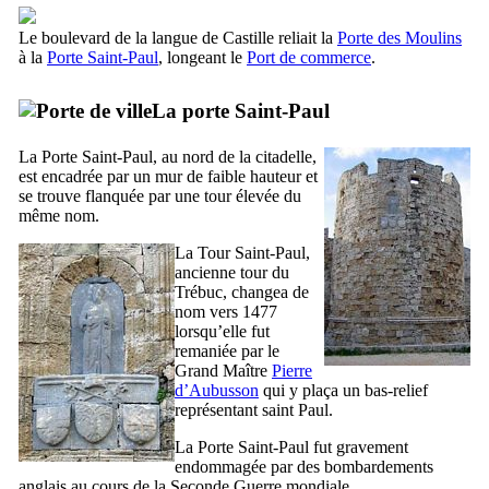
Le boulevard de la langue de Castille reliait la
Porte des Moulins
à la
Porte Saint-Paul
, longeant le
Port de commerce
.
La porte Saint-Paul
La Porte Saint-Paul, au nord de la citadelle,
est encadrée par un mur de faible hauteur et
se trouve flanquée par une tour élevée du
même nom.
La Tour Saint-Paul,
ancienne tour du
Trébuc
, changea de
nom vers 1477
lorsqu’elle fut
remaniée par le
Grand Maître
Pierre
d’Aubusson
qui y plaça un bas-relief
représentant saint Paul.
La Porte Saint-Paul fut gravement
endommagée par des bombardements
anglais au cours de la Seconde Guerre mondiale.