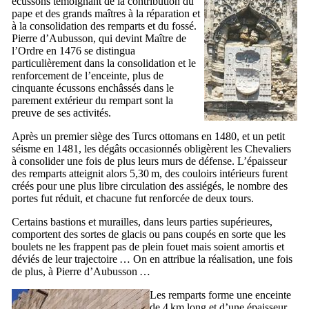
écussons témoignant de la contribution du
pape et des grands maîtres à la réparation et
à la consolidation des remparts et du fossé.
Pierre d’Aubusson, qui devint Maître de
l’Ordre en 1476 se distingua
particulièrement dans la consolidation et le
renforcement de l’enceinte, plus de
cinquante écussons enchâssés dans le
parement extérieur du rempart sont la
preuve de ses activités.
Après un premier siège des Turcs ottomans en 1480, et un petit
séisme en 1481, les dégâts occasionnés obligèrent les Chevaliers
à consolider une fois de plus leurs murs de défense. L’épaisseur
des remparts atteignit alors 5,30 m, des couloirs intérieurs furent
créés pour une plus libre circulation des assiégés, le nombre des
portes fut réduit, et chacune fut renforcée de deux tours.
Certains bastions et murailles, dans leurs parties supérieures,
comportent des sortes de glacis ou pans coupés en sorte que les
boulets ne les frappent pas de plein fouet mais soient amortis et
déviés de leur trajectoire … On en attribue la réalisation, une fois
de plus, à Pierre d’Aubusson …
Les remparts forme une enceinte
de 4 km long et d’une épaisseur