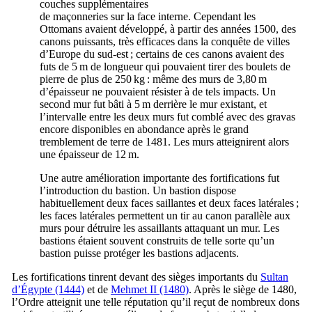
couches supplémentaires
de maçonneries sur la face interne. Cependant les
Ottomans avaient développé, à partir des années 1500, des
canons puissants, très efficaces dans la conquête de villes
d’Europe du sud-est ; certains de ces canons avaient des
futs de 5 m de longueur qui pouvaient tirer des boulets de
pierre de plus de 250 kg : même des murs de 3,80 m
d’épaisseur ne pouvaient résister à de tels impacts. Un
second mur fut bâti à 5 m derrière le mur existant, et
l’intervalle entre les deux murs fut comblé avec des gravas
encore disponibles en abondance après le grand
tremblement de terre de 1481. Les murs atteignirent alors
une épaisseur de 12 m.
Une autre amélioration importante des fortifications fut
l’introduction du bastion. Un bastion dispose
habituellement deux faces saillantes et deux faces latérales ;
les faces latérales permettent un tir au canon parallèle aux
murs pour détruire les assaillants attaquant un mur. Les
bastions étaient souvent construits de telle sorte qu’un
bastion puisse protéger les bastions adjacents.
Les fortifications tinrent devant des sièges importants du
Sultan
d’Égypte (1444)
et de
Mehmet
II
(1480)
. Après le siège de 1480,
l’Ordre atteignit une telle réputation qu’il reçut de nombreux dons