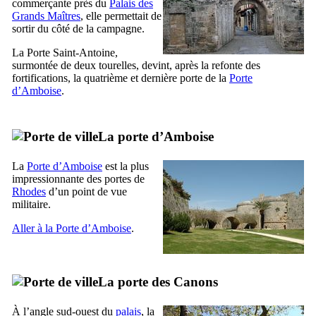
commerçante près du
Palais des
Grands Maîtres
, elle permettait de
sortir du côté de la campagne.
La Porte Saint-Antoine,
surmontée de deux tourelles, devint, après la refonte des
fortifications, la quatrième et dernière porte de la
Porte
d’
Amboise
.
La porte d’
Amboise
La
Porte d’
Amboise
est la plus
impressionnante des portes de
Rhodes
d’un point de vue
militaire.
Aller à la Porte d’
Amboise
.
La porte des Canons
À l’angle sud-ouest du
palais
, la