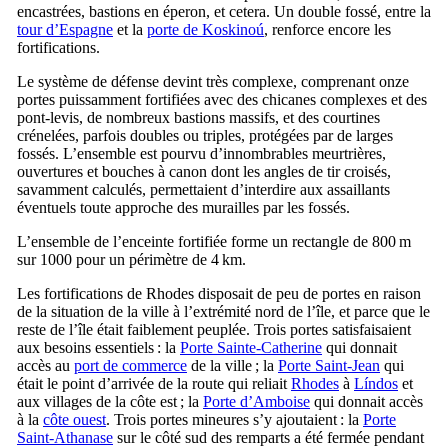
encastrées, bastions en éperon, et cetera. Un double fossé, entre la
tour d’Espagne
et la
porte de
Koskinoú
, renforce encore les
fortifications.
Le système de défense devint très complexe, comprenant onze
portes puissamment fortifiées avec des chicanes complexes et des
pont-levis, de nombreux bastions massifs, et des courtines
crénelées, parfois doubles ou triples, protégées par de larges
fossés. L’ensemble est pourvu d’innombrables meurtrières,
ouvertures et bouches à canon dont les angles de tir croisés,
savamment calculés, permettaient d’interdire aux assaillants
éventuels toute approche des murailles par les fossés.
L’ensemble de l’enceinte fortifiée forme un rectangle de 800 m
sur 1000 pour un périmètre de 4 km.
Les fortifications de Rhodes disposait de peu de portes en raison
de la situation de la ville à l’extrémité nord de l’île, et parce que le
reste de l’île était faiblement peuplée. Trois portes satisfaisaient
aux besoins essentiels : la
Porte Sainte-Catherine
qui donnait
accès au
port de commerce
de la ville ; la
Porte Saint-Jean
qui
était le point d’arrivée de la route qui reliait
Rhodes
à
Líndos
et
aux villages de la côte est ; la
Porte d’
Amboise
qui donnait accès
à la
côte ouest
. Trois portes mineures s’y ajoutaient : la
Porte
Saint-Athanase
sur le côté sud des remparts a été fermée pendant