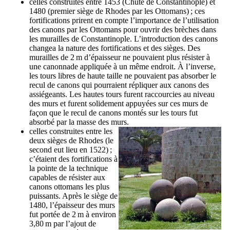
celles construites entre 1453 (Chute de Constantinople) et
1480 (premier siège de Rhodes par les Ottomans) ; ces
fortifications prirent en compte l’importance de l’utilisation
des canons par les Ottomans pour ouvrir des brèches dans
les murailles de Constantinople. L’introduction des canons
changea la nature des fortifications et des sièges. Des
murailles de 2 m d’épaisseur ne pouvaient plus résister à
une canonnade appliquée à un même endroit. À l’inverse,
les tours libres de haute taille ne pouvaient pas absorber le
recul de canons qui pourraient répliquer aux canons des
assiégeants. Les hautes tours furent raccourcies au niveau
des murs et furent solidement appuyées sur ces murs de
façon que le recul de canons montés sur les tours fut
absorbé par la masse des murs.
celles construites entre les
deux sièges de Rhodes (le
second eut lieu en 1522) ;
c’étaient des fortifications à
la pointe de la technique
capables de résister aux
canons ottomans les plus
puissants. Après le siège de
1480, l’épaisseur des murs
fut portée de 2 m à environ
3,80 m par l’ajout de