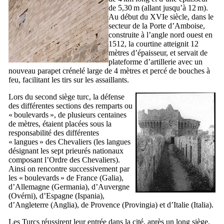
de 5,30 m (allant jusqu’à 12 m).
Au début du
XVIe
siècle, dans le
secteur de la Porte d’Amboise,
construite à l’angle nord ouest en
1512, la courtine atteignit 12
mètres d’épaisseur, et servait de
plateforme d’artillerie avec un
nouveau parapet crénelé large de 4 mètres et percé de bouches à
feu, facilitant les tirs sur les assaillants.
Lors du second siège turc, la défense
des différentes sections des remparts ou
« boulevards », de plusieurs centaines
de mètres, étaient placées sous la
responsabilité des différentes
« langues » des Chevaliers (les langues
désignant les sept prieurés nationaux
composant l’Ordre des Chevaliers).
Ainsi on rencontre successivement par
les « boulevards » de France (
Galia
),
d’Allemagne (
Germania
), d’Auvergne
(
Ovérni
), d’Espagne (
Ispania
),
d’Angleterre (
Anglia
), de Provence (
Provingia
) et d’Italie (
Italia
).
Les Turcs réussirent leur entrée dans la cité, après un long siège,