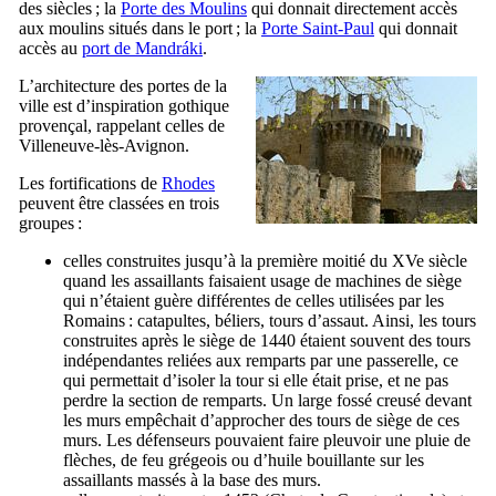
des siècles ; la
Porte des Moulins
qui donnait directement accès
aux moulins situés dans le port ; la
Porte Saint-Paul
qui donnait
accès au
port de
Mandráki
.
L’architecture des portes de la
ville est d’inspiration gothique
provençal, rappelant celles de
Villeneuve-lès-Avignon.
Les fortifications de
Rhodes
peuvent être classées en trois
groupes :
celles construites jusqu’à la première moitié du
XVe
siècle
quand les assaillants faisaient usage de machines de siège
qui n’étaient guère différentes de celles utilisées par les
Romains : catapultes, béliers, tours d’assaut. Ainsi, les tours
construites après le siège de 1440 étaient souvent des tours
indépendantes reliées aux remparts par une passerelle, ce
qui permettait d’isoler la tour si elle était prise, et ne pas
perdre la section de remparts. Un large fossé creusé devant
les murs empêchait d’approcher des tours de siège de ces
murs. Les défenseurs pouvaient faire pleuvoir une pluie de
flèches, de feu grégeois ou d’huile bouillante sur les
assaillants massés à la base des murs.