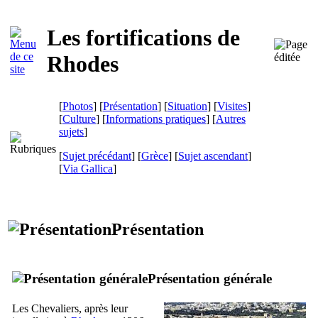
Les fortifications de
Rhodes
[
Photos
] [
Présentation
] [
Situation
] [
Visites
]
[
Culture
] [
Informations pratiques
] [
Autres
sujets
]
[
Sujet précédant
] [
Grèce
] [
Sujet ascendant
]
[
Via Gallica
]
Présentation
Présentation générale
Les Chevaliers, après leur