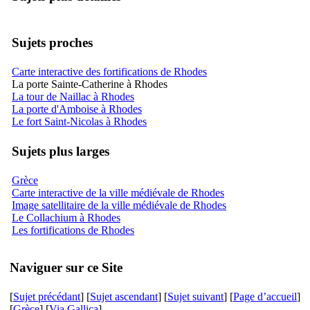
Sujets proches
Carte interactive des fortifications de Rhodes
La porte Sainte-Catherine à Rhodes
La tour de Naillac à Rhodes
La porte d'Amboise à Rhodes
Le fort Saint-Nicolas à Rhodes
Sujets plus larges
Grèce
Carte interactive de la ville médiévale de Rhodes
Image satellitaire de la ville médiévale de Rhodes
Le Collachium à Rhodes
Les fortifications de Rhodes
Naviguer sur ce Site
[
Sujet précédant
] [
Sujet ascendant
] [
Sujet suivant
] [
Page d’accueil
]
[
Grèce
] [
Via Gallica
]