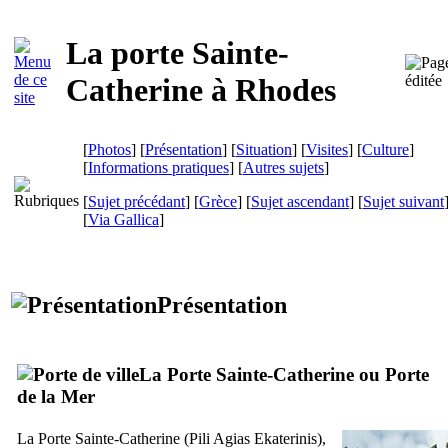
La porte Sainte-
Catherine à Rhodes
[
Photos
] [
Présentation
] [
Situation
] [
Visites
] [
Culture
]
[
Informations pratiques
] [
Autres sujets
]
[
Sujet précédant
] [
Grèce
] [
Sujet ascendant
] [
Sujet suivant
[
Via Gallica
]
Présentation
La Porte Sainte-Catherine ou Porte
de la Mer
La Porte Sainte-Catherine (
Pili Agias Ekaterinis
),