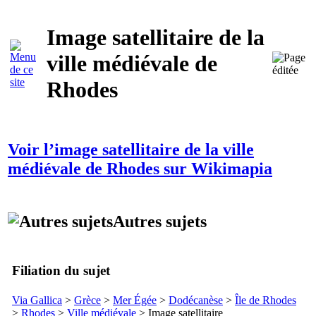
Image satellitaire de la
ville médiévale de
Rhodes
Voir l’image satellitaire de la ville
médiévale de Rhodes sur Wikimapia
Autres sujets
Filiation du sujet
Via Gallica
>
Grèce
>
Mer Égée
>
Dodécanèse
>
Île de Rhodes
>
Rhodes
>
Ville médiévale
> Image satellitaire