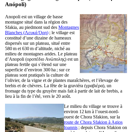
Anópoli
)
Anopoli est un village de basse
montagne situé dans la région des
Sfakia, au piedmont sud des
Montagnes
Blanches (
Λευκά Όρη
)
; le village est
constitué d’une dizaine de hameaux
dispersés sur un plateau, situé entre
580 m et 630 m d’altitude, niché au
milieu de montagnes arides. Le plateau
d’Anopoli (
οροπέδιο Ανώπολης
) est un
plateau fertile qui s’étend sur une
superficie d’environ 300 ha ; sur ce
plateau sont pratiqués la culture de
l’olivier, de la vigne et de plantes maraîchères, et l’élevage de
brebis et de chèvres. La fête de la graviéra (
γραβιέρα
), un
fromage du type du gruyère mais fait à partir de lait de brebis, a
lieu à la fin de l’été, vers le 20 août.
Le milieu du village se trouve à
environ 12 km à l’ouest-nord-
ouest de Chora Sfakion, sur la
route de Chora Sfakion à Agios
Ioannis
; depuis Chora Sfakion on