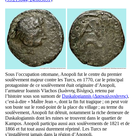
Sous l’occupation ottomane, Anopoli fut le centre du premier
soulèvement majeur contre les Turcs, en 1770, car le principal
protagoniste de ce soulèvement était originaire d’Anopoli,
l’armateur Ioannis Vlachos (
Ιωάννης Βλάχος
), retenu par
l’histoire sous son surnom de
Daskalogiannis (
Δασκαλογιάννης
)
,
c’est-à-dire « Maître Jean », dont la fin fut tragique ; on peut voir
son buste sur le rond-point de la place du village ; au terme du
soulèvement, Anopoli fut détruit, notamment la riche demeure de
Daskalogiannis dont les ruines se trouvent dans le quartier de
Kampos. Anopoli participa aussi aux soulèvements de 1821 et de
1866 et fut tout aussi durement réprimé. Les Turcs ne
s’installèrent jamais dans la région d’Anopoli.