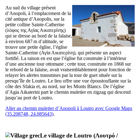
Au sud du village présent
d’Anopoli, à l’emplacement de la
cité antique d’Anopolis, sur la
petite colline Sainte-Catherine
(
λόφος της Αγίας Αικατερίνης
)
qui se dresse au bord de la falaise,
à environ 687 m d’altitude, se
trouve une petite église, l’église
Sainte-Catherine (
Αγία Αικατερίνη
), qui présente un aspect
fortifié. La raison en est que l’église fut construite à l’intérieur
d’une ancienne tour ottomane ; cette tour, construite en 1868 sur
le rebord de la falaise, avait vraisemblablement pour fonction de
relayer les alertes transmises par la tour de guet située sur la
presqu’île de Loutro. Le lieu offre une vue époustouflante sur la
côte des Sfakia et, au nord, sur les Monts Blancs. De l’église
d’Agia Aikaterini part le chemin muletier en zigzag qui descend
jusqu’au port de Loutro.
Aller au chemin muletier d’Anopoli à Loutro avec Google Maps
(35.208748, 24.085643)
.
Le village de Loutro (
Λουτρό
/