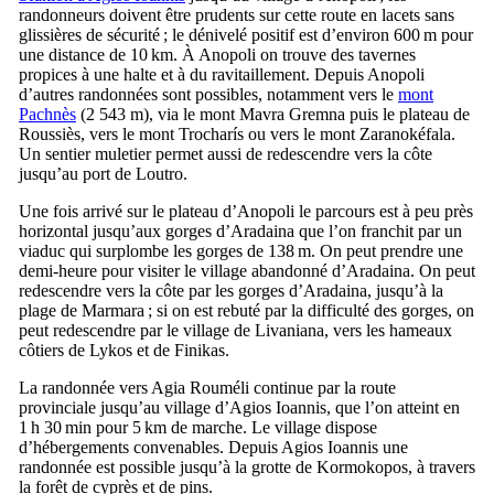
randonneurs doivent être prudents sur cette route en lacets sans
glissières de sécurité ; le dénivelé positif est d’environ 600 m pour
une distance de 10 km. À Anopoli on trouve des tavernes
propices à une halte et à du ravitaillement. Depuis Anopoli
d’autres randonnées sont possibles, notamment vers le
mont
Pachnès
(2 543 m), via le mont Mavra Gremna puis le plateau de
Roussiès, vers le mont Trocharís ou vers le mont Zaranokéfala.
Un sentier muletier permet aussi de redescendre vers la côte
jusqu’au port de Loutro.
Une fois arrivé sur le plateau d’Anopoli le parcours est à peu près
horizontal jusqu’aux gorges d’Aradaina que l’on franchit par un
viaduc qui surplombe les gorges de 138 m. On peut prendre une
demi-heure pour visiter le village abandonné d’Aradaina. On peut
redescendre vers la côte par les gorges d’Aradaina, jusqu’à la
plage de Marmara ; si on est rebuté par la difficulté des gorges, on
peut redescendre par le village de Livaniana, vers les hameaux
côtiers de Lykos et de Finikas.
La randonnée vers Agia Rouméli continue par la route
provinciale jusqu’au village d’Agios Ioannis, que l’on atteint en
1 h 30 min pour 5 km de marche. Le village dispose
d’hébergements convenables. Depuis Agios Ioannis une
randonnée est possible jusqu’à la grotte de Kormokopos, à travers
la forêt de cyprès et de pins.