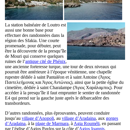
La station balnéaire de Loutro est
aussi une bonne base pour
effectuer des randonnées dans la
région des Sfakia. Une courte
promenade, pour débuter, peut
être la découverte de la presqu’île
de Mouri qui conserve quelques
ruines de l’
antique cité de Phénix
,
une ancienne forteresse turque, une tour de deux niveaux qui
pourrait être antérieure à l’époque vénitienne, une chapelle
rupestre dédiée à saint Pantaléon et à saint Antoine (
Άγιος
Παντελεήμονας και Άγιος Αντώνιος
), ainsi que la petite église du
cimetière, dédiée à saint Charalampe (
Άγιος Χαράλαμπος
). Pour
accéder à la presqu’île il faut emprunter le sentier de randonnée
E4 qui prend sur la gauche juste après le débarcadère des
transbordeurs.
D’autres randonnées, plus éprouvantes, peuvent conduire
jusqu’au
village d’Anopoli
, au
village d’Aradaina
, aux
gorges
d’Aradaina
, à la
plage de Marmara
, à
Agia Rouméli
, en passant
par l’église d’Agios Pavlos sur la côte d’
Agios Ioannis
.