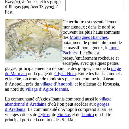
Ελιγιάς
), à l’ouest, et les gorges
d’Ilingas (
φαράγγι Ίλιγγας
), à
l’est.
Ce territoire est essentiellement
montagneux ; dans le nord se
trouvent les plus hauts sommets
des
Montagnes Blanches
,
notamment le point culminant de
ce massif montagneux, le
mont
Pachnès
. La côte est
presqu’entièrement rocheuse et
escarpée, avec quelques petites
plages, principalement au débouché des gorges, comme la
plage
de Marmara
ou la plage de
Glyka Nera
. Entre les hauts sommets
et la côte, on trouve de modestes plateaux, comme le plateau
d’Anopoli, près du
village d’Anopoli
, et le plateau de Kroussia,
au nord du
village d’Agios Ioannis
.
La communauté d’Agios Ioannis comprend aussi le
village
abandonné d’Aradaina
d’où l’on peut accéder aux
gorges
d’Aradaina
. La communauté d’Anopoli comprend aussi les
villages côtiers de
Lykos
, de
Finikas
et de
Loutro
qui fut le
principal port de la contrée des Sfakia.