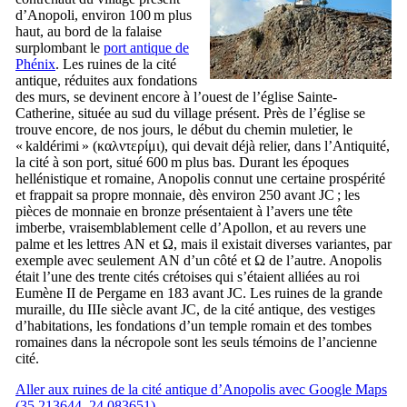
d’Anopoli, environ 100 m plus
haut, au bord de la falaise
surplombant le
port antique de
Phénix
. Les ruines de la cité
antique, réduites aux fondations
des murs, se devinent encore à l’ouest de l’église Sainte-
Catherine, située au sud du village présent. Près de l’église se
trouve encore, de nos jours, le début du chemin muletier, le
« kaldérimi » (
καλντερίμι
), qui devait déjà relier, dans l’Antiquité,
la cité à son port, situé 600 m plus bas. Durant les époques
hellénistique et romaine, Anopolis connut une certaine prospérité
et frappait sa propre monnaie, dès environ 250 avant JC ; les
pièces de monnaie en bronze présentaient à l’avers une tête
imberbe, vraisemblablement celle d’Apollon, et au revers une
palme et les lettres
AN
et
Ω
, mais il existait diverses variantes, par
exemple avec seulement
AN
d’un côté et
Ω
de l’autre. Anopolis
était l’une des trente cités crétoises qui s’étaient alliées au roi
Eumène
II
de Pergame en 183 avant JC. Les ruines de la grande
muraille, du
IIIe
siècle avant JC, de la cité antique, des vestiges
d’habitations, les fondations d’un temple romain et des tombes
romaines dans la nécropole sont les seuls témoins de l’ancienne
cité.
Aller aux ruines de la cité antique d’Anopolis avec Google Maps
(35.213644, 24.083651)
.