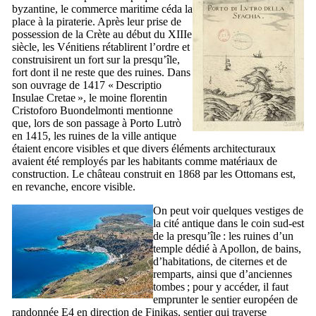
byzantine, le commerce maritime céda la
place à la piraterie. Après leur prise de
possession de la Crète au début du
XIIIe
siècle, les Vénitiens rétablirent l’ordre et
construisirent un fort sur la presqu’île,
fort dont il ne reste que des ruines. Dans
son ouvrage de 1417 «
Descriptio
Insulae Cretae
», le moine florentin
Cristoforo Buondelmonti
mentionne
que, lors de son passage à
Porto Lutrò
en 1415, les ruines de la ville antique
étaient encore visibles et que divers éléments architecturaux
avaient été remployés par les habitants comme matériaux de
construction. Le château construit en 1868 par les Ottomans est,
en revanche, encore visible.
On peut voir quelques vestiges de
la cité antique dans le coin sud-est
de la presqu’île : les ruines d’un
temple dédié à Apollon, de bains,
d’habitations, de citernes et de
remparts, ainsi que d’anciennes
tombes ; pour y accéder, il faut
emprunter le sentier européen de
randonnée E4 en direction de Finikas, sentier qui traverse