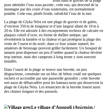
trous dans le gravier de la plage
pour atteindre l’eau sous-jacente ; cette eau, qui descend de la
montagne par des cours d’eau souterrains, est normalement
potable. Cette eau, plutôt froide, rafraîchit l’eau de la mer.
La plage de Glyka Néra est une plage de gravier et de galets,
d’environ 350 m de longueur et d’une largeur allant de 10 m à
20 m. Elle est adossée à des escarpements rocheux de calcaire en
plaques coloré d’ocre, en forme de théâtre antique, qui
réverbèrent la lumière et la chaleur et qui protègent la plage des
vents de l’ouest et du nord ; dans ce four solaire naturel, les
amateurs de bronzage peuvent griller facilement. Un bosquet de
tamaris peut dispenser un peu d’ombre quand la chaleur devient
trop intense, mais des campeurs à long terme y sont souvent
installés.
Dans l’ouest de la plage se trouve une buvette, un peu
disgracieuse, construite sur un bloc de béton coulé sur quelques
rochers et accessible par une passerelle grossière ; cette buvette
sert aussi de débarcadère pour les bateaux-taxis qui desservent la
plage de Gkyka Néra. Les tenanciers de la buvette louent aussi
des chaises longues et des parasols.
Le village d’Anopoli (
Ανώπολη
/