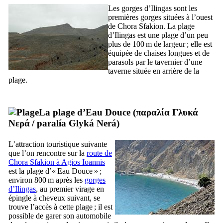
Les gorges d’Ilingas sont les
premières gorges situées à l’ouest
de Chora Sfakion. La plage
d’Ilingas est une plage d’un peu
plus de 100 m de largeur ; elle est
équipée de chaises longues et de
parasols par le tavernier d’une
taverne située en arrière de la
plage.
La plage d’Eau Douce (
παραλία Γλυκά
Νερά
/
paralía Glyká Nerá
)
L’attraction touristique suivante
que l’on rencontre sur la
route de
Chora Sfakion à Agios Ioannis
est la plage d’« Eau Douce » ;
environ 800 m après les
gorges
d’Ilingas
, au premier virage en
épingle à cheveux suivant, se
trouve l’accès à cette plage ; il est
possible de garer son automobile