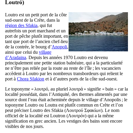
Loutró
)
Loutro est un petit port de la côte
sud-ouest de la Crète, dans la
région des Sfakia
, qui fut
autrefois un port marchand et un
port de pêche plutôt important, en
tant que port de l’ancien chef-lieu
de la contrée, le bourg d’
Anopoli
,
ainsi que celui du
village
d’Aradaina
. Depuis les années 1970 Loutro est devenu
principalement une petite station balnéaire, qui a la particularité
ne n’être pas reliée par la route au reste de l’île ; les vacanciers
accèdent à Loutro par les nombreux transbordeurs qui relient le
port à
Chora Sfakion
et à d’autres ports de la côte sud-ouest.
Le toponyme «
λουτρό
, au pluriel
λουτρά
» signifie « bain » car la
localité possédait, dans l’Antiquité, des thermes alimentés par une
source dont l’eau était acheminée depuis le village d’Anopolis ; le
toponyme Loutro ou Loutra est plutôt commun en Crète et l’on
peut préciser Loutro des Sfakia (
Λουτρού Σφακίων
). Le nom
officiel de la localité est Loutron (
Λουτρόν
) qui a la même
signification en grec ancien. Les vestiges des bains sont encore
visibles de nos jours.