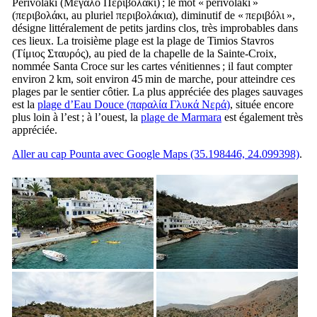
Périvolaki (
Μεγάλο Περιβολάκι
) ; le mot « périvolaki »
(
περιβολάκι
, au pluriel
περιβολάκια
), diminutif de «
περιβόλι
»,
désigne littéralement de petits jardins clos, très improbables dans
ces lieux. La troisième plage est la plage de Timios Stavros
(
Τίμιος Σταυρός
), au pied de la chapelle de la Sainte-Croix,
nommée
Santa Croce
sur les cartes vénitiennes ; il faut compter
environ 2 km, soit environ 45 min de marche, pour atteindre ces
plages par le sentier côtier. La plus appréciée des plages sauvages
est la
plage d’Eau Douce (
παραλία Γλυκά Νερά
)
, située encore
plus loin à l’est ; à l’ouest, la
plage de Marmara
est également très
appréciée.
Aller au cap Pounta avec Google Maps (35.198446, 24.099398)
.