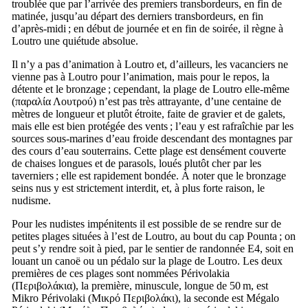
troublée que par l’arrivée des premiers transbordeurs, en fin de
matinée, jusqu’au départ des derniers transbordeurs, en fin
d’après-midi ; en début de journée et en fin de soirée, il règne à
Loutro une quiétude absolue.
Il n’y a pas d’animation à Loutro et, d’ailleurs, les vacanciers ne
vienne pas à Loutro pour l’animation, mais pour le repos, la
détente et le bronzage ; cependant, la plage de Loutro elle-même
(
παραλία Λουτρού
) n’est pas très attrayante, d’une centaine de
mètres de longueur et plutôt étroite, faite de gravier et de galets,
mais elle est bien protégée des vents ; l’eau y est rafraîchie par les
sources sous-marines d’eau froide descendant des montagnes par
des cours d’eau souterrains. Cette plage est densément couverte
de chaises longues et de parasols, loués plutôt cher par les
taverniers ; elle est rapidement bondée. À noter que le bronzage
seins nus y est strictement interdit, et, à plus forte raison, le
nudisme.
Pour les nudistes impénitents il est possible de se rendre sur de
petites plages situées à l’est de Loutro, au bout du cap Pounta ; on
peut s’y rendre soit à pied, par le sentier de randonnée E4, soit en
louant un canoë ou un pédalo sur la plage de Loutro. Les deux
premières de ces plages sont nommées Périvolakia
(
Περιβολάκια
), la première, minuscule, longue de 50 m, est
Mikro Périvolaki (
Μικρό Περιβολάκι
), la seconde est Mégalo