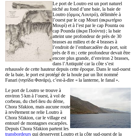
Le port de Loutro est un port naturel
niché au fond d’une baie, la baie de
Loutro (
όρμος Λουτρό
), délimitée à
l’ouest par le cap Mouri (
ακρωτήριο
Μουρί
) et à l’est par le cap Pounta ou
cap Pounda (
άκρα Πούντα
) ; la baie
atteint une profondeur de près de 30
brasses au milieu et de 4 brasses à
l’endroit de l’embarcadère du port, soit
près de 8 m ; cette profondeur devait être
encore plus grande, d’environ 2 brasses,
dans l’Antiquité car la côte s’est
rehaussée de cette hauteur depuis cette époque. Dans le sud-ouest
de la baie, le port est protégé de la houle par un îlot nommé
Fanari (
νησίδα Φανάρι
), c’est-à-dire « la lanterne, le fanal ».
Le port de Loutro se trouve à
environ 5 km à l’ouest, à vol de
corbeau, du chef-lieu du dème,
Chora Sfakion, mais aucune route
à revêtement ne relie Loutro à
Chora Sfakion, car le village est
entouré de montagnes escarpées.
Depuis Chora Sfakion partent les
transbordeurs
qui desservent Loutro et la côte sud-ouest de la