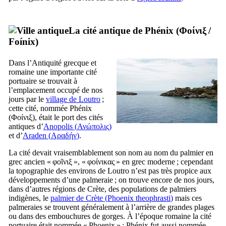
La cité antique de Phénix (
Φοίνιξ
/
Foínix
)
Dans l’Antiquité grecque et
romaine une importante cité
portuaire se trouvait à
l’emplacement occupé de nos
jours par le
village de Loutro
;
cette cité, nommée Phénix
(
Φοίνιξ
), était le port des cités
antiques d’
Anopolis (
Ανώπολις
)
et d’
Araden (
Αραδήν
)
.
La cité devait vraisemblablement son nom au nom du palmier en
grec ancien «
φοῖνιξ
», «
φοίνικας
» en grec moderne ; cependant
la topographie des environs de Loutro n’est pas très propice aux
développements d’une palmeraie ; on trouve encore de nos jours,
dans d’autres régions de Crète, des populations de palmiers
indigènes, le
palmier de Crète (
Phoenix theophrasti
)
mais ces
palmeraies se trouvent généralement à l’arrière de grandes plages
ou dans des embouchures de gorges. À l’époque romaine la cité
portuaire était nommée «
Phoenix
» ; Phénix fut aussi nommée