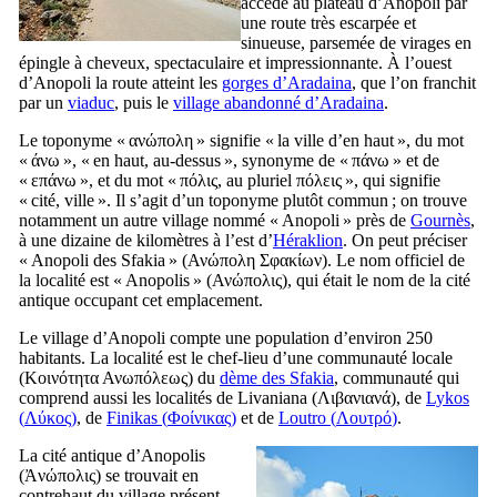
accède au plateau d’Anopoli par
une route très escarpée et
sinueuse, parsemée de virages en
épingle à cheveux, spectaculaire et impressionnante. À l’ouest
d’Anopoli la route atteint les
gorges d’Aradaina
, que l’on franchit
par un
viaduc
, puis le
village abandonné d’Aradaina
.
Le toponyme «
ανώπολη
» signifie « la ville d’en haut », du mot
«
άνω
», « en haut, au-dessus », synonyme de «
πάνω
» et de
«
επάνω
», et du mot «
πόλις
, au pluriel
πόλεις
», qui signifie
« cité, ville ». Il s’agit d’un toponyme plutôt commun ; on trouve
notamment un autre village nommé « Anopoli » près de
Gournès
,
à une dizaine de kilomètres à l’est d’
Héraklion
. On peut préciser
« Anopoli des Sfakia » (
Ανώπολη Σφακίων
). Le nom officiel de
la localité est « Anopolis » (
Ανώπολις
), qui était le nom de la cité
antique occupant cet emplacement.
Le village d’Anopoli compte une population d’environ 250
habitants. La localité est le chef-lieu d’une communauté locale
(
Κοινότητα Ανωπόλεως
) du
dème des Sfakia
, communauté qui
comprend aussi les localités de Livaniana (
Λιβανιανά
), de
Lykos
(
Λύκος
)
, de
Finikas (
Φοίνικας
)
et de
Loutro (
Λουτρό
)
.
La cité antique d’Anopolis
(
Ἀνώπολις
) se trouvait en
contrehaut du village présent