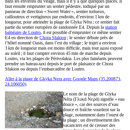
dans les environs du virage, mais il n’y a que quelques places. Il
faut ensuite emprunter un sentier pédestre, indiqué par un
panneau de direction «
Sweet Water
», sentier tortueux,
caillouteux et vertigineux par endroits, d’environ 1 km de
longueur, pour atteindre la plage de Glyka Néra ; ce sentier fait
partie du sentier européen de randonnée E4. Depuis la
station
balnéaire de Loutro
, il est possible d’emprunter ce même sentier
E4 en direction de
Chora Sfakion
; le sentier débute près de
l’hôtel nommé Oasis, dans l’est du village ; le trajet a environ
3 km de longueur mais est moins difficile, mais tout aussi exposé
au soleil ; il faut compter environ 45 min de marche depuis
Loutro, via les plages de Périvolakia. Les plus fainéants peuvent
prendre un bateau-taxi depuis le port de plaisance de Chora
Sfakion ou depuis l’embarcadère de Loutro.
Aller à la plage de Gkyka Nera avec Google Maps (35.200873,
24.106050)
.
Le nom de la plage de Glyka
Néra (
Γλυκά Νερά
) signifie « eau
douce », car des sources d’eau
douce et fraîche sourdent sur la
plage, notamment dans l’ouest de
la plage ; un divertissement des
vacanciers est de creuser des