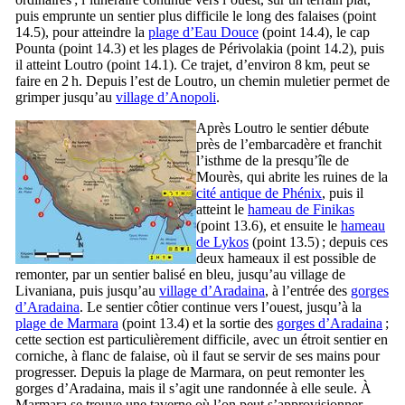
puis emprunte un sentier plus difficile le long des falaises (point
14.5), pour atteindre la
plage d’Eau Douce
(point 14.4), le cap
Pounta (point 14.3) et les plages de Périvolakia (point 14.2), puis
il atteint Loutro (point 14.1). Ce trajet, d’environ 8 km, peut se
faire en 2 h. Depuis l’est de Loutro, un chemin muletier permet de
grimper jusqu’au
village d’Anopoli
.
Après Loutro le sentier débute
près de l’embarcadère et franchit
l’isthme de la presqu’île de
Mourès, qui abrite les ruines de la
cité antique de Phénix
, puis il
atteint le
hameau de Finikas
(point 13.6), et ensuite le
hameau
de Lykos
(point 13.5) ; depuis ces
deux hameaux il est possible de
remonter, par un sentier balisé en bleu, jusqu’au village de
Livaniana, puis jusqu’au
village d’Aradaina
, à l’entrée des
gorges
d’Aradaina
. Le sentier côtier continue vers l’ouest, jusqu’à la
plage de Marmara
(point 13.4) et la sortie des
gorges d’Aradaina
;
cette section est particulièrement difficile, avec un étroit sentier en
corniche, à flanc de falaise, où il faut se servir de ses mains pour
progresser. Depuis la plage de Marmara, on peut remonter les
gorges d’Aradaina, mais il s’agit une randonnée à elle seule. À
Marmara se trouve une taverne où l’on peut s’approvisionner