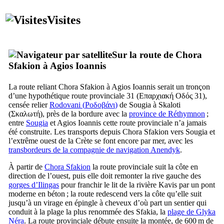
Visites
Sur la route de Chora
Sfakion à Agios Ioannis
La route reliant Chora Sfakion à Agios Ioannis serait un tronçon
d’une hypothétique route provinciale 31 (
Επαρχιακή Οδός 31
),
censée relier
Rodovani (
Ροδοβάνι
)
de Sougia à Skaloti
(
Σκαλωτή
), près de la bordure avec la
province de Réthymnon
;
entre
Sougia
et Agios Ioannis cette route provinciale n’a jamais
été construite. Les transports depuis Chora Sfakion vers Sougia et
l’extrême ouest de la Crète se font encore par mer, avec les
transbordeurs de la compagnie de navigation Anendyk
.
À partir de
Chora Sfakion
la route provinciale suit la côte en
direction de l’ouest, puis elle doit remonter la rive gauche des
gorges d’Ilingas
pour franchir le lit de la rivière Kavis par un pont
moderne en béton ; la route redescend vers la côte qu’elle suit
jusqu’à un virage en épingle à cheveux d’où part un sentier qui
conduit à la plage la plus renommée des Sfakia, la
plage de Glyka
Néra
. La route provinciale débute ensuite la montée, de 600 m de