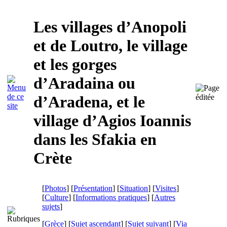
Les villages d’Anopoli
et de Loutro, le village
et les gorges
d’Aradaina ou
d’Aradena, et le
village d’Agios Ioannis
dans les Sfakia en
Crète
[
Photos
] [
Présentation
] [
Situation
] [
Visites
]
[
Culture
] [
Informations pratiques
] [
Autres
sujets
]
[
Grèce
] [
Sujet ascendant
] [
Sujet suivant
]
[
Via