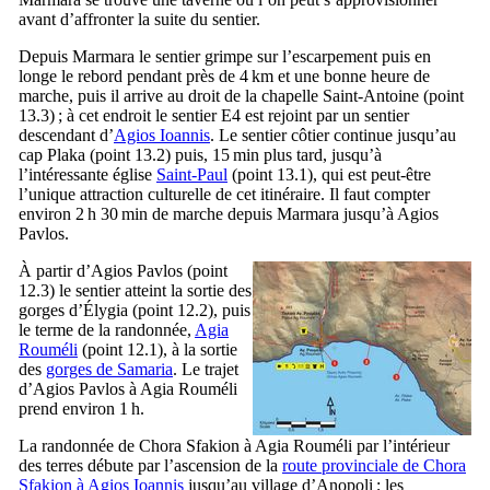
avant d’affronter la suite du sentier.
Depuis Marmara le sentier grimpe sur l’escarpement puis en
longe le rebord pendant près de 4 km et une bonne heure de
marche, puis il arrive au droit de la chapelle Saint-Antoine (point
13.3) ; à cet endroit le sentier E4 est rejoint par un sentier
descendant d’
Agios Ioannis
. Le sentier côtier continue jusqu’au
cap Plaka (point 13.2) puis, 15 min plus tard, jusqu’à
l’intéressante église
Saint-Paul
(point 13.1), qui est peut-être
l’unique attraction culturelle de cet itinéraire. Il faut compter
environ 2 h 30 min de marche depuis Marmara jusqu’à Agios
Pavlos.
À partir d’Agios Pavlos (point
12.3) le sentier atteint la sortie des
gorges d’Élygia (point 12.2), puis
le terme de la randonnée,
Agia
Rouméli
(point 12.1), à la sortie
des
gorges de Samaria
. Le trajet
d’Agios Pavlos à Agia Rouméli
prend environ 1 h.
La randonnée de Chora Sfakion à Agia Rouméli par l’intérieur
des terres débute par l’ascension de la
route provinciale de Chora
Sfakion à Agios Ioannis
jusqu’au village d’Anopoli ; les