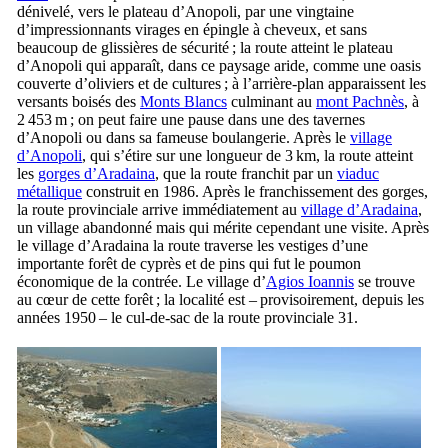
dénivelé, vers le plateau d’Anopoli, par une vingtaine
d’impressionnants virages en épingle à cheveux, et sans
beaucoup de glissières de sécurité ; la route atteint le plateau
d’Anopoli qui apparaît, dans ce paysage aride, comme une oasis
couverte d’oliviers et de cultures ; à l’arrière-plan apparaissent les
versants boisés des
Monts Blancs
culminant au
mont Pachnès
, à
2 453 m ; on peut faire une pause dans une des tavernes
d’Anopoli ou dans sa fameuse boulangerie. Après le
village
d’Anopoli
, qui s’étire sur une longueur de 3 km, la route atteint
les
gorges d’Aradaina
, que la route franchit par un
viaduc
métallique
construit en 1986. Après le franchissement des gorges,
la route provinciale arrive immédiatement au
village d’Aradaina
,
un village abandonné mais qui mérite cependant une visite. Après
le village d’Aradaina la route traverse les vestiges d’une
importante forêt de cyprès et de pins qui fut le poumon
économique de la contrée. Le village d’
Agios Ioannis
se trouve
au cœur de cette forêt ; la localité est – provisoirement, depuis les
années 1950 – le cul-de-sac de la route provinciale 31.