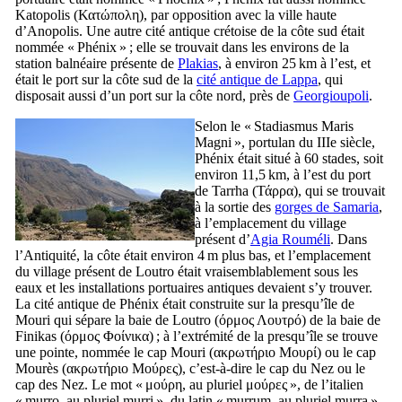
Katopolis (
Κατώπολη
), par opposition avec la ville haute
d’Anopolis. Une autre cité antique crétoise de la côte sud était
nommée « Phénix » ; elle se trouvait dans les environs de la
station balnéaire présente de
Plakias
, à environ 25 km à l’est, et
était le port sur la côte sud de la
cité antique de Lappa
, qui
disposait aussi d’un port sur la côte nord, près de
Georgioupoli
.
Selon le «
Stadiasmus Maris
Magni
», portulan du
IIIe
siècle,
Phénix était situé à 60 stades, soit
environ 11,5 km, à l’est du port
de Tarrha (
Τάρρα
), qui se trouvait
à la sortie des
gorges de Samaria
,
à l’emplacement du village
présent d’
Agia Rouméli
. Dans
l’Antiquité, la côte était environ 4 m plus bas, et l’emplacement
du village présent de Loutro était vraisemblablement sous les
eaux et les installations portuaires antiques devaient s’y trouver.
La cité antique de Phénix était construite sur la presqu’île de
Mouri qui sépare la baie de Loutro (
όρμος Λουτρό
) de la baie de
Finikas (
όρμος Φοίνικα
) ; à l’extrémité de la presqu’île se trouve
une pointe, nommée le cap Mouri (
ακρωτήριο Μουρί
) ou le cap
Mourès (
ακρωτήριο Μούρες
), c’est-à-dire le cap du Nez ou le
cap des Nez. Le mot «
μούρη
, au pluriel
μούρες
», de l’italien
«
murro
, au pluriel
murri
», du latin «
murrum
, au pluriel
murra
»,