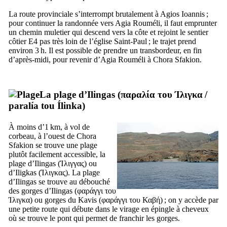
La route provinciale s’interrompt brutalement à Agios Ioannis ;
pour continuer la randonnée vers Agia Rouméli, il faut emprunter
un chemin muletier qui descend vers la côte et rejoint le sentier
côtier E4 pas très loin de l’église Saint-Paul ; le trajet prend
environ 3 h. Il est possible de prendre un transbordeur, en fin
d’après-midi, pour revenir d’Agia Rouméli à Chora Sfakion.
La plage d’Ilingas (
παραλία του Ίλιγκα
/
paralía tou Ílinka
)
À moins d’1 km, à vol de
corbeau, à l’ouest de Chora
Sfakion se trouve une plage
plutôt facilement accessible, la
plage d’Ilingas (
Ίλιγγας
) ou
d’Iligkas (
Ίλιγκας
). La plage
d’Ilingas se trouve au débouché
des gorges d’Ilingas (
φαράγγι του
Ίλιγκα
) ou gorges du Kavis (
φαράγγι του Καβή
) ; on y accède par
une petite route qui débute dans le virage en épingle à cheveux
où se trouve le pont qui permet de franchir les gorges.