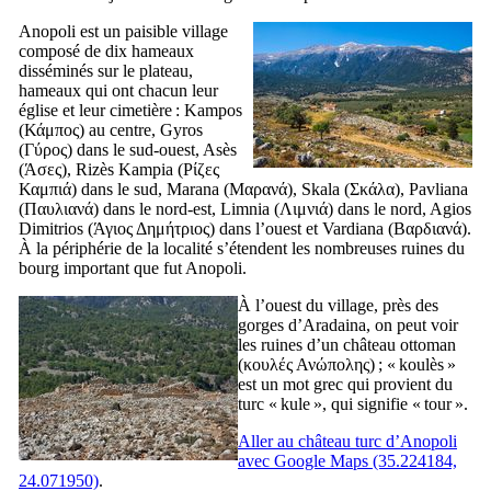
Anopoli est un paisible village
composé de dix hameaux
disséminés sur le plateau,
hameaux qui ont chacun leur
église et leur cimetière : Kampos
(
Κάμπος
) au centre, Gyros
(
Γύρος
) dans le sud-ouest, Asès
(
Άσες
), Rizès Kampia (
Ρίζες
Καμπιά
) dans le sud, Marana (
Μαρανά
), Skala (
Σκάλα
), Pavliana
(
Παυλιανά
) dans le nord-est, Limnia (
Λιμνιά
) dans le nord, Agios
Dimitrios (
Άγιος Δημήτριος
) dans l’ouest et Vardiana (
Βαρδιανά
).
À la périphérie de la localité s’étendent les nombreuses ruines du
bourg important que fut Anopoli.
À l’ouest du village, près des
gorges d’Aradaina, on peut voir
les ruines d’un château ottoman
(
κουλές Ανώπολης
) ; « koulès »
est un mot grec qui provient du
turc «
kule
», qui signifie « tour ».
Aller au château turc d’Anopoli
avec Google Maps (35.224184,
24.071950)
.