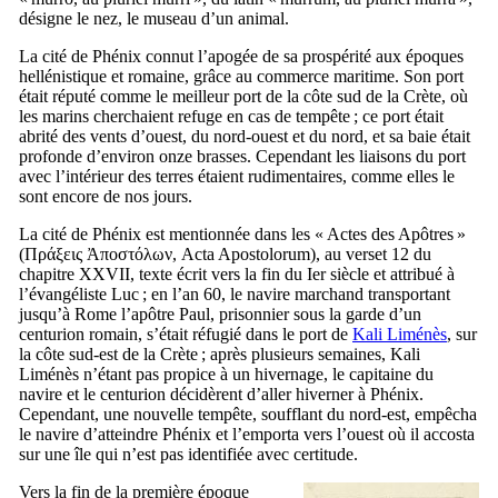
désigne le nez, le museau d’un animal.
La cité de Phénix connut l’apogée de sa prospérité aux époques
hellénistique et romaine, grâce au commerce maritime. Son port
était réputé comme le meilleur port de la côte sud de la Crète, où
les marins cherchaient refuge en cas de tempête ; ce port était
abrité des vents d’ouest, du nord-ouest et du nord, et sa baie était
profonde d’environ onze brasses. Cependant les liaisons du port
avec l’intérieur des terres étaient rudimentaires, comme elles le
sont encore de nos jours.
La cité de Phénix est mentionnée dans les «
Actes des Apôtres
»
(
Πράξεις Ἀποστόλων
,
Acta Apostolorum
), au verset 12 du
chapitre
XXVII
, texte écrit vers la fin du
Ier
siècle et attribué à
l’évangéliste Luc ; en l’an 60, le navire marchand transportant
jusqu’à Rome l’apôtre Paul, prisonnier sous la garde d’un
centurion romain, s’était réfugié dans le port de
Kali Liménès
, sur
la côte sud-est de la Crète ; après plusieurs semaines, Kali
Liménès n’étant pas propice à un hivernage, le capitaine du
navire et le centurion décidèrent d’aller hiverner à Phénix.
Cependant, une nouvelle tempête, soufflant du nord-est, empêcha
le navire d’atteindre Phénix et l’emporta vers l’ouest où il accosta
sur une île qui n’est pas identifiée avec certitude.
Vers la fin de la première époque