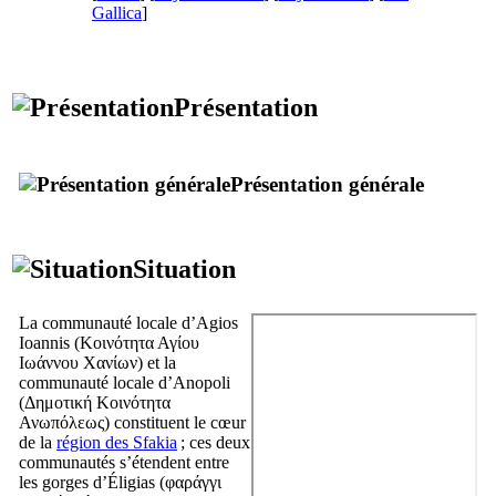
Gallica
]
Présentation
Présentation générale
Situation
La communauté locale d’Agios
Ioannis (
Κοινότητα Αγίου
Ιωάννου Χανίων
) et la
communauté locale d’Anopoli
(
Δημοτική Κοινότητα
Ανωπόλεως
) constituent le cœur
de la
région des Sfakia
; ces deux
communautés s’étendent entre
les gorges d’Éligias (
φαράγγι