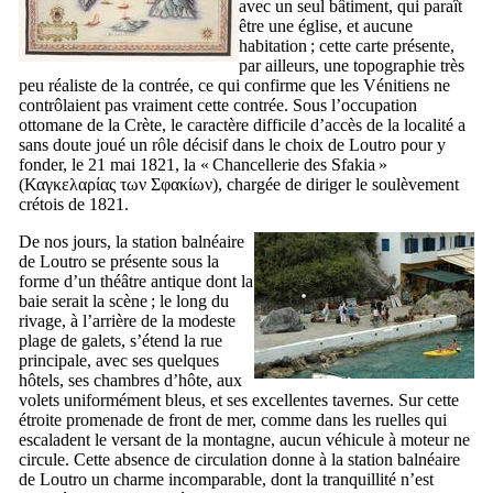
avec un seul bâtiment, qui paraît
être une église, et aucune
habitation ; cette carte présente,
par ailleurs, une topographie très
peu réaliste de la contrée, ce qui confirme que les Vénitiens ne
contrôlaient pas vraiment cette contrée. Sous l’occupation
ottomane de la Crète, le caractère difficile d’accès de la localité a
sans doute joué un rôle décisif dans le choix de Loutro pour y
fonder, le 21 mai 1821, la « Chancellerie des Sfakia »
(
Καγκελαρίας των Σφακίων
), chargée de diriger le soulèvement
crétois de 1821.
De nos jours, la station balnéaire
de Loutro se présente sous la
forme d’un théâtre antique dont la
baie serait la scène ; le long du
rivage, à l’arrière de la modeste
plage de galets, s’étend la rue
principale, avec ses quelques
hôtels, ses chambres d’hôte, aux
volets uniformément bleus, et ses excellentes tavernes. Sur cette
étroite promenade de front de mer, comme dans les ruelles qui
escaladent le versant de la montagne, aucun véhicule à moteur ne
circule. Cette absence de circulation donne à la station balnéaire
de Loutro un charme incomparable, dont la tranquillité n’est