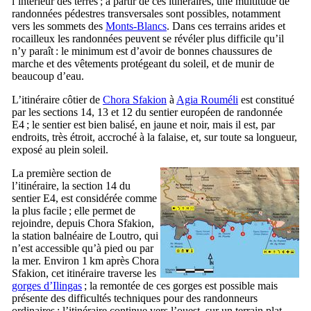
l’intérieur des terres ; à partir de ces itinéraires, une multitude de
randonnées pédestres transversales sont possibles, notamment
vers les sommets des
Monts-Blancs
. Dans ces terrains arides et
rocailleux les randonnées peuvent se révéler plus difficile qu’il
n’y paraît : le minimum est d’avoir de bonnes chaussures de
marche et des vêtements protégeant du soleil, et de munir de
beaucoup d’eau.
L’itinéraire côtier de
Chora Sfakion
à
Agia Rouméli
est constitué
par les sections 14, 13 et 12 du sentier européen de randonnée
E4 ; le sentier est bien balisé, en jaune et noir, mais il est, par
endroits, très étroit, accroché à la falaise, et, sur toute sa longueur,
exposé au plein soleil.
La première section de
l’itinéraire, la section 14 du
sentier E4, est considérée comme
la plus facile ; elle permet de
rejoindre, depuis Chora Sfakion,
la station balnéaire de Loutro, qui
n’est accessible qu’à pied ou par
la mer. Environ 1 km après Chora
Sfakion, cet itinéraire traverse les
gorges d’Ilingas
; la remontée de ces gorges est possible mais
présente des difficultés techniques pour des randonneurs
ordinaires ; l’itinéraire continue vers l’ouest, sur un terrain plat,