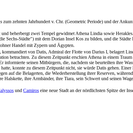
bis zum zehnten Jahrhundert v. Chr. (Geometric Periode) und der Ankunf
ut und beherbergt zwei Tempel gewidmet Athena Lindia sowie Herakles.
"die Sechs-Städte") mit dem Dorian Insel Kos zu bilden, und die Städte
ewohner Handel mit Zypern und Ägypten.
r, kommandiert von Datis, Admiral der Flotte von Darius I, belagert L
tion betrachten. Zu diesem Zeitpunkt erschien Athena in einem Traum z
Er informierte seinen Mitbürgern, die, nachdem sie beurteilten ihre Was
atte, konnte zu diesem Zeitpunkt nicht, sie würde Datis gehen. Einer l
 regen auf die Belagerten, die Wiederherstellung ihrer Reserven, währen
re Halskette, ihre Armbänder, ihre Tiara, sein Schwert und seinen Wage
Ialyssos
und
Camiros
eine neue Stadt an der nördlichsten Spitze der In