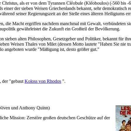
 Christus, als er von dem Tyrannen Cléobule
(Kléoboulos)
(-560 bis -
 einer der sieben Weisen Griechenlands bekannt, sehr demokratisch regi
rend seiner Regierungszeit an der Stelle eines älteren Heiligtums erri
n, die Macht ergriffen nachdem manchmal mit Gewalt, verbündeten sich 
politik gewährleistet die Zukunft ein Großteil der Bevölkerung.
 sieben alten Philosophen, Gesetzgeber und Politiker, bekannt für ihr
eben Weisen Thales von Milet (dessen Motto lautete "Haben Sie nie tr
o angeboten wurde "Mäßigung ist, desto größer gut."
t, der "gebaut
Koloss von Rhodos
".
 Niven und Anthony Quinn)
iche Mission: Zerstöre großen deutschen Geschütze auf der