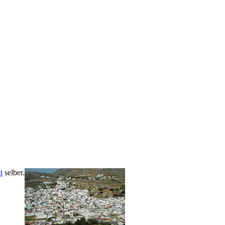
t
selber.