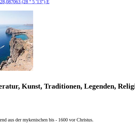
 28,087063 (28 ° 5 '13") E
eratur, Kunst, Traditionen, Legenden, Relig
d aus der mykenischen bis - 1600 vor Christus.