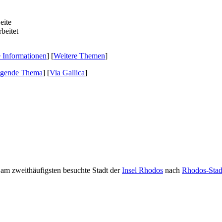
e Informationen
] [
Weitere Themen
]
lgende Thema
]
[
Via Gallica
]
e am zweithäufigsten besuchte Stadt der
Insel Rhodos
nach
Rhodos-Stad