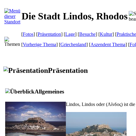
Die Stadt Lindos, Rhodos
[
Fotos
] [
Präsentation
] [
Lage
] [
Besuche
] [
Kultur
] [
Praktisch
[
Vorherige Thema
] [
Griechenland
] [
Aszendent Thema
] [
Fo
Präsentation
Allgemeines
Lindos, Lindos oder
(Λίνδος)
ist di