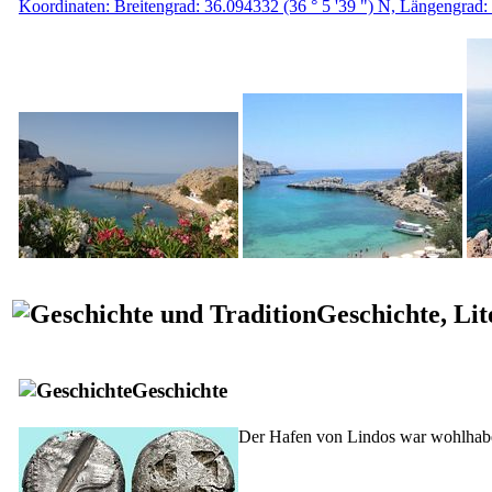
Koordinaten: Breitengrad: 36.094332 (36 ° 5 '39 ") N, Längengrad:
Geschichte, Lit
Geschichte
Der Hafen von Lindos war wohlhaben