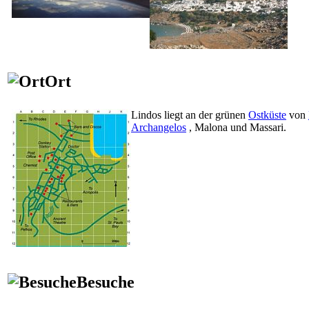
Ort
Lindos liegt an der grünen
Ostküste
von
Archangelos
, Malona und Massari.
Besuche