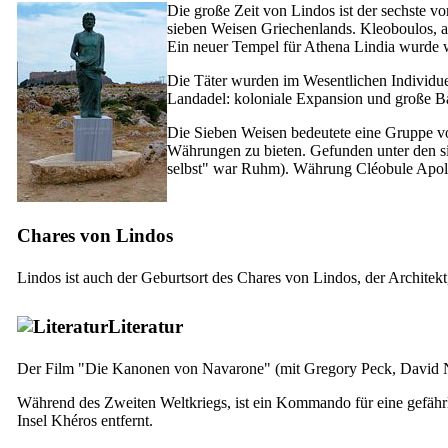
Die große Zeit von Lindos ist der
sechste
vor
sieben Weisen Griechenlands. Kleoboulos, als
Ein neuer Tempel für Athena Lindia wurde wäh
Die Täter wurden im Wesentlichen Individue
Landadel: koloniale Expansion und große Bau
Die Sieben Weisen bedeutete eine Gruppe von
Währungen zu bieten. Gefunden unter den si
selbst" war Ruhm). Währung Cléobule Apoll
Chares von Lindos
Lindos ist auch der Geburtsort des Chares von Lindos, der Architek
Literatur
Der Film "Die Kanonen von Navarone" (mit Gregory Peck, David
Während des Zweiten Weltkriegs, ist ein Kommando für eine gefährl
Insel Khéros entfernt.