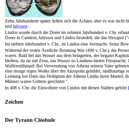
Zehn Jahrhunderte später ließen sich die Achäer, aber es war nicht 
und
Ialyssos
.
Lindos wurde durch die Dorer im zehnten Jahrhundert v. Chr. erba
Dorer in Camiros, Ialyssos und Lindos besiedelt, die das Hexapol (
Im
siebten
Jahrhundert v. Chr., ist Lindos eine Seemacht. Seine B
Während der ersten Ärztliche Beratung War (490 v. Chr.), die Perse
waren. Bald lief das Wasser aus dem belagerten, der begann Kapitula
bleiben, da sie mit Zeus, um Wasser zu Lindiens bieten Fürsprache. 
Waffenstillstand: Bei Verwendung von Athena seinem Vater gebeten h
eine riesige regen Wolke über der Akropolis gebildet, sintflutartige
Leistung bot Datis das Heiligtum der Athena Lindia ihren Mantel, ih
Männer waren Göttern geschützt ".
In 408 v. Chr. die Einwohner von Lindos mit diesen Städten gehört
Zeichen
Der Tyrann Cléobule