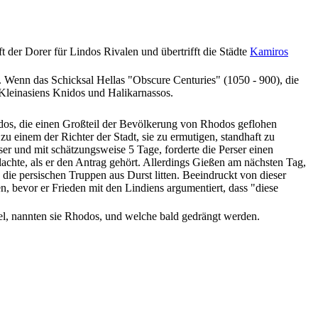
t der Dorer für Lindos Rivalen und übertrifft die Städte
Kamiros
 Wenn das Schicksal Hellas "Obscure Centuries" (1050 - 900), die
 Kleinasiens Knidos und Halikarnassos.
indos, die einen Großteil der Bevölkerung von Rhodos geflohen
u einem der Richter der Stadt, sie zu ermutigen, standhaft zu
ser und mit schätzungsweise 5 Tage, forderte die Perser einen
achte, als er den Antrag gehört. Allerdings Gießen am nächsten Tag,
d die persischen Truppen aus Durst litten. Beeindruckt von dieser
n, bevor er Frieden mit den Lindiens argumentiert, dass "diese
sel, nannten sie Rhodos, und welche bald gedrängt werden.