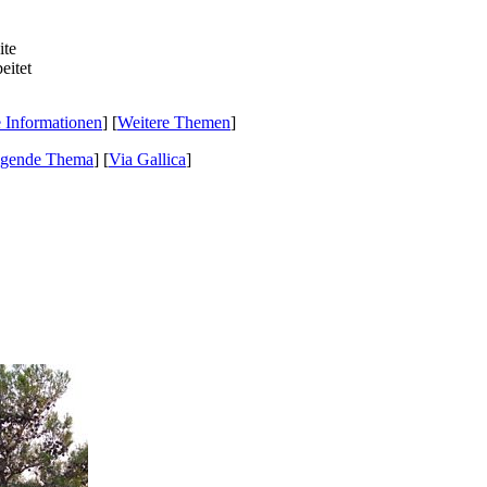
e Informationen
] [
Weitere Themen
]
lgende Thema
]
[
Via Gallica
]