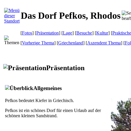
Das Dorf Pefkos, Rhodos
[
Fotos
] [
Präsentation
] [
Lage
] [
Besuche
] [
Kultur
] [
Praktisch
[
Vorherige Thema
] [
Griechenland
] [
Aszendent Thema
] [
Fo
Präsentation
Allgemeines
Pefkos bedeutet Kiefer in Griechisch.
Pefkos ist ein schönes Dorf für einen Urlaub auf der
schönen kleinen Sandstrand.