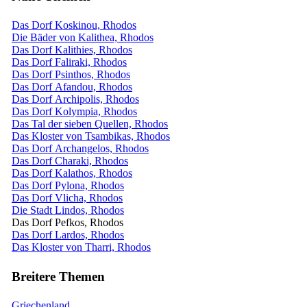
Das Dorf Koskinou, Rhodos
Die Bäder von Kalithea, Rhodos
Das Dorf Kalithies, Rhodos
Das Dorf Faliraki, Rhodos
Das Dorf Psinthos, Rhodos
Das Dorf Afandou, Rhodos
Das Dorf Archipolis, Rhodos
Das Dorf Kolympia, Rhodos
Das Tal der sieben Quellen, Rhodos
Das Kloster von Tsambikas, Rhodos
Das Dorf Archangelos, Rhodos
Das Dorf Charaki, Rhodos
Das Dorf Kalathos, Rhodos
Das Dorf Pylona, Rhodos
Das Dorf Vlicha, Rhodos
Die Stadt Lindos, Rhodos
Das Dorf Pefkos, Rhodos
Das Dorf Lardos, Rhodos
Das Kloster von Tharri, Rhodos
Breitere Themen
Griechenland