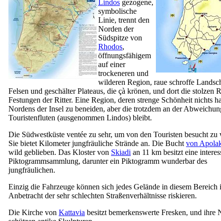
Lindos
gezogene,
symbolische
Linie, trennt den
Norden der
Südspitze von
Rhodos
,
öffnungsfähigem
auf einer
trockeneren und
wilderen Region, raue schroffe Landsc
Felsen und geschälter Plateaus, die çà krönen, und dort die stolzen 
Festungen der Ritter. Eine Region, deren strenge Schönheit nichts ha
Nordens der Insel zu beneiden, aber die trotzdem an der Abweichun
Touristenfluten (ausgenommen Lindos) bleibt.
Die Südwestküste ventée zu sehr, um von den Touristen besucht zu
Sie bietet Kilometer jungfräuliche Strände an. Die Bucht
von Apolak
wild geblieben. Das Kloster von
Skiadi
an 11 km besitzt eine interes
Piktogrammsammlung, darunter ein Piktogramm wunderbar des
jungfräulichen.
Einzig die Fahrzeuge können sich jedes Gelände in diesem Bereich 
Anbetracht der sehr schlechten Straßenverhältnisse riskieren.
Die Kirche von
Kattavia
besitzt bemerkenswerte Fresken, und ihre 