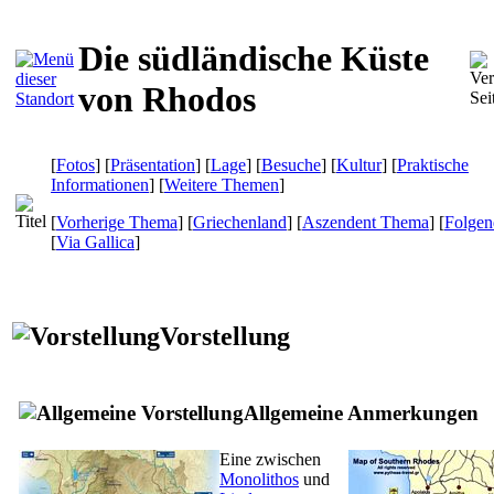
Die südländische Küste
von Rhodos
[
Fotos
] [
Präsentation
] [
Lage
] [
Besuche
] [
Kultur
] [
Praktische
Informationen
] [
Weitere Themen
]
[
Vorherige Thema
] [
Griechenland
] [
Aszendent Thema
] [
Folge
[
Via Gallica
]
Vorstellung
Allgemeine Anmerkungen
Eine zwischen
Monolithos
und