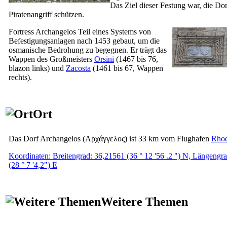
Das Ziel dieser Festung war, die Do
Piratenangriff schützen.
Fortress Archangelos Teil eines Systems von
Befestigungsanlagen nach 1453 gebaut, um die
osmanische Bedrohung zu begegnen. Er trägt das
Wappen des Großmeisters
Orsini
(1467 bis 76,
blazon links) und
Zacosta
(1461 bis 67, Wappen
rechts).
Ort
Das Dorf Archangelos
(Αρχάγγελος)
ist 33 km vom Flughafen
Rho
Koordinaten: Breitengrad: 36,21561 (36 ° 12 '56 .2 ") N, Längengr
(28 ° 7 '4,2") E
Weitere Themen