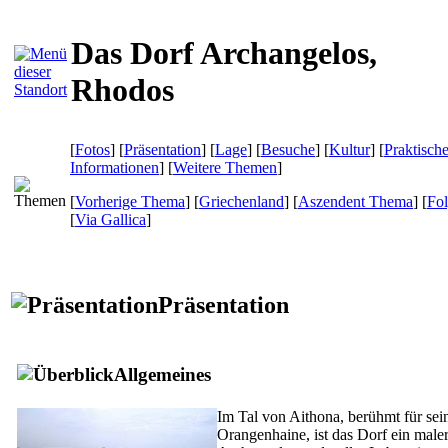
Das Dorf Archangelos,
Rhodos
[
Fotos
] [
Präsentation
] [
Lage
] [
Besuche
] [
Kultur
] [
Praktisch
Informationen
] [
Weitere Themen
]
[
Vorherige Thema
] [
Griechenland
] [
Aszendent Thema
] [
Fo
[
Via Gallica
]
Präsentation
Allgemeines
Im Tal von Aithona, berühmt für sei
Orangenhaine, ist das Dorf ein male