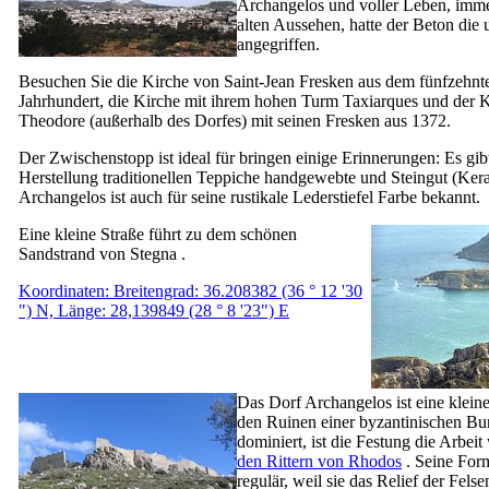
Archangelos und voller Leben, imme
alten Aussehen, hatte der Beton die 
angegriffen.
Besuchen Sie die Kirche von Saint-Jean Fresken aus dem fünfzehnt
Jahrhundert, die Kirche mit ihrem hohen Turm Taxiarques und der K
Theodore (außerhalb des Dorfes) mit seinen Fresken aus 1372.
Der Zwischenstopp ist ideal für bringen einige Erinnerungen: Es gi
Herstellung traditionellen Teppiche handgewebte und Steingut (Ker
Archangelos ist auch für seine rustikale Lederstiefel Farbe bekannt.
Eine kleine Straße führt zu dem schönen
Sandstrand von Stegna
.
Koordinaten: Breitengrad: 36.208382 (36 ° 12 '30
") N, Länge: 28,139849 (28 ° 8 '23") E
Das Dorf Archangelos ist eine klein
den Ruinen einer byzantinischen Bu
dominiert, ist die Festung die Arbei
den Rittern von Rhodos
. Seine Form
regulär, weil sie das Relief der Felse