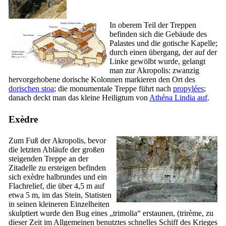
In oberem Teil der Treppen
befinden sich die Gebäude des
Palastes und die gotische Kapelle;
durch einen übergang, der auf der
Linke gewölbt wurde, gelangt
man zur Akropolis: zwanzig
hervorgehobene dorische Kolonnen markieren den Ort des
dorischen stoa
; die monumentale Treppe führt nach
propylées
;
danach deckt man das kleine Heiligtum von
Athéna Lindia auf
.
Exèdre
Zum Fuß der Akropolis, bevor
die letzten Abläufe der großen
steigenden Treppe an der
Zitadelle zu ersteigen befinden
sich exèdre halbrundes und ein
Flachrelief, die über 4,5 m auf
etwa 5 m, im das Stein, Statisten
in seinen kleineren Einzelheiten
skulptiert wurde den Bug eines „
trimolia
“ erstaunen, (trirème, zu
dieser Zeit im Allgemeinen benutztes schnelles Schiff des Krieges