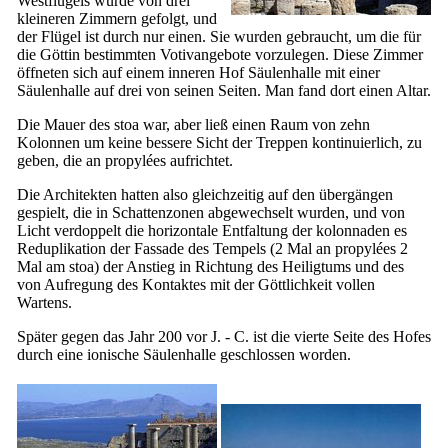
Westflügels wurde von drei
kleineren Zimmern gefolgt, und
der Flügel ist durch nur einen. Sie wurden gebraucht, um die für
die Göttin bestimmten Votivangebote vorzulegen. Diese Zimmer
öffneten sich auf einem inneren Hof Säulenhalle mit einer
Säulenhalle auf drei von seinen Seiten. Man fand dort einen Altar.
Die Mauer des
stoa
war, aber ließ einen Raum von zehn
Kolonnen um keine bessere Sicht der Treppen kontinuierlich, zu
geben, die an propylées aufrichtet.
Die Architekten hatten also gleichzeitig auf den übergängen
gespielt, die in Schattenzonen abgewechselt wurden, und von
Licht verdoppelt die horizontale Entfaltung der kolonnaden es
Reduplikation der Fassade des Tempels (2 Mal an propylées 2
Mal am
stoa
) der Anstieg in Richtung des Heiligtums und des
von Aufregung des Kontaktes mit der Göttlichkeit vollen
Wartens.
Später gegen das Jahr 200 vor J. - C. ist die vierte Seite des Hofes
durch eine ionische Säulenhalle geschlossen worden.