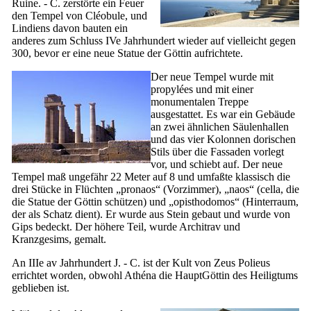
Ruine. - C. zerstörte ein Feuer
den Tempel von Cléobule, und
Lindiens davon bauten ein
anderes zum Schluss
IVe
Jahrhundert wieder auf vielleicht gegen
300, bevor er eine neue Statue der Göttin aufrichtete.
Der neue Tempel wurde mit
propylées und mit einer
monumentalen Treppe
ausgestattet. Es war ein Gebäude
an zwei ähnlichen Säulenhallen
und das vier Kolonnen dorischen
Stils über die Fassaden vorlegt
vor, und schiebt auf. Der neue
Tempel maß ungefähr 22 Meter auf 8 und umfaßte klassisch die
drei Stücke in Flüchten „
pronaos
“ (Vorzimmer), „
naos
“ (cella, die
die Statue der Göttin schützen) und „
opisthodomos
“ (Hinterraum,
der als Schatz dient). Er wurde aus Stein gebaut und wurde von
Gips bedeckt. Der höhere Teil, wurde Architrav und
Kranzgesims, gemalt.
An
IIIe
av Jahrhundert J. - C. ist der Kult von Zeus Polieus
errichtet worden, obwohl Athéna die HauptGöttin des Heiligtums
geblieben ist.