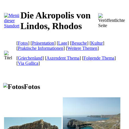
Die Akropolis von
Lindos, Rhodos
[
Fotos
] [
Präsentation
] [
Lage
] [
Besuche
] [
Kultur
]
[
Praktische Informationen
] [
Weitere Themen
]
[
Griechenland
] [
Aszendent Thema
] [
Folgende Thema
]
[
Via Gallica
]
Fotos