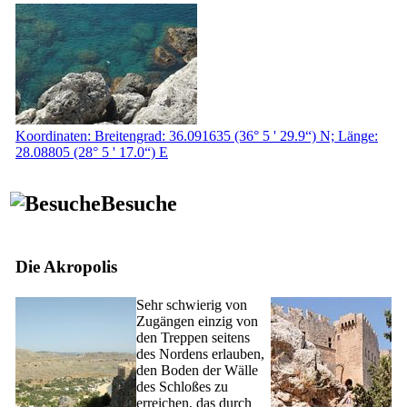
Koordinaten: Breitengrad: 36.091635 (36° 5 ' 29.9“) N; Länge:
28.08805 (28° 5 ' 17.0“) E
Besuche
Die Akropolis
Sehr schwierig von
Zugängen einzig von
den Treppen seitens
des Nordens erlauben,
den Boden der Wälle
des Schloßes zu
erreichen, das durch