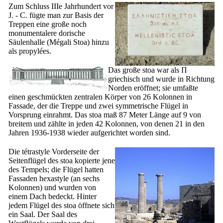
Zum Schluss
IIIe
Jahrhundert vor
J. - C. fügte man zur Basis der
Treppen eine große noch
monumentalere dorische
Säulenhalle (
Mégali Stoa
) hinzu
als propylées.
Das große
stoa
war als
Π
griechisch und wurde in Richtung
Norden eröffnet; sie umfaßte
einen geschmückten zentralen Körper von 26 Kolonnen in
Fassade, der die Treppe und zwei symmetrische Flügel in
Vorsprung einrahmt. Das
stoa
maß 87 Meter Länge auf 9 von
breitem und zählte in jeden 42 Kolonnen, von denen 21 in den
Jahren 1936-1938 wieder aufgerichtet worden sind.
Die tétrastyle Vorderseite der
Seitenflügel des
stoa
kopierte jene
des Tempels; die Flügel hatten
Fassaden hexastyle (an sechs
Kolonnen) und wurden von
einem Dach bedeckt. Hinter
jedem Flügel des
stoa
öffnete sich
ein Saal. Der Saal des