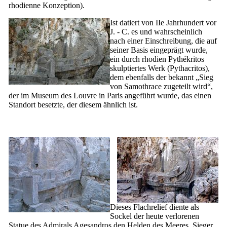
rhodienne Konzeption).
Ist datiert von
IIe
Jahrhundert vor
J. - C. es und wahrscheinlich
nach einer Einschreibung, die auf
seiner Basis eingeprägt wurde,
ein durch rhodien Pythékritos
skulptiertes Werk (
Pythacritos
),
dem ebenfalls der bekannt „Sieg
von Samothrace zugeteilt wird“,
der im Museum des Louvre in Paris angeführt wurde, das einen
Standort besetzte, der diesem ähnlich ist.
Dieses Flachrelief diente als
Sockel der heute verlorenen
Statue des Admirals Agesandros den Helden des Meeres, Sieger