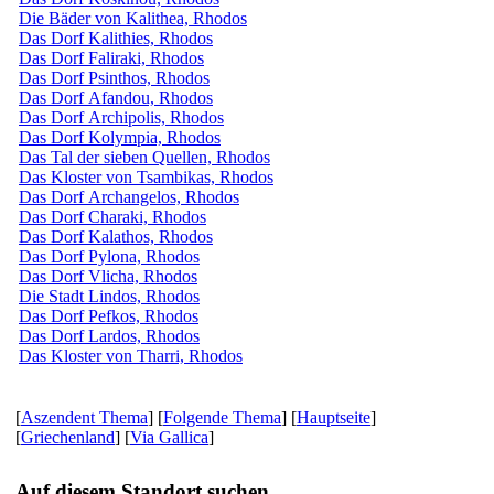
Die Bäder von Kalithea, Rhodos
Das Dorf Kalithies, Rhodos
Das Dorf Faliraki, Rhodos
Das Dorf Psinthos, Rhodos
Das Dorf Afandou, Rhodos
Das Dorf Archipolis, Rhodos
Das Dorf Kolympia, Rhodos
Das Tal der sieben Quellen, Rhodos
Das Kloster von Tsambikas, Rhodos
Das Dorf Archangelos, Rhodos
Das Dorf Charaki, Rhodos
Das Dorf Kalathos, Rhodos
Das Dorf Pylona, Rhodos
Das Dorf Vlicha, Rhodos
Die Stadt Lindos, Rhodos
Das Dorf Pefkos, Rhodos
Das Dorf Lardos, Rhodos
Das Kloster von Tharri, Rhodos
[
Aszendent Thema
] [
Folgende Thema
] [
Hauptseite
]
[
Griechenland
] [
Via Gallica
]
Auf diesem Standort suchen