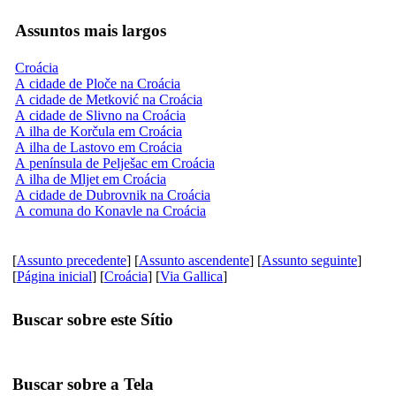
Assuntos mais largos
Croácia
A cidade de Ploče na Croácia
A cidade de Metković na Croácia
A cidade de Slivno na Croácia
A ilha de Korčula em Croácia
A ilha de Lastovo em Croácia
A península de Pelješac em Croácia
A ilha de Mljet em Croácia
A cidade de Dubrovnik na Croácia
A comuna do Konavle na Croácia
[
Assunto precedente
] [
Assunto ascendente
] [
Assunto seguinte
]
[
Página inicial
] [
Croácia
] [
Via Gallica
]
Buscar sobre este Sítio
Buscar sobre a Tela