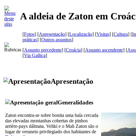
A aldeia de Zaton em Croác
[
Fotos
] [
Apresentação
] [
Localização
] [
Visitas
] [
Cultura
] [
I
práticas
] [
Outros assuntos
]
[
Assunto precedente
] [
Croácia
] [
Assunto ascendente
] [
Assu
[
Via Gallica
]
Apresentação
Generalidades
Zaton encontra-se sobre bonita uma baía cercada
das elevadas montanhas cobertas de pinhos
arrière-pays dálmata. Veliki e o Mali Zaton são o
lugar de veraneio privilegiado dos habitantes de