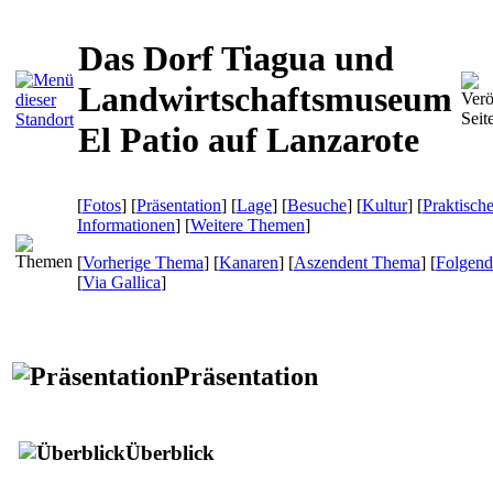
Das Dorf Tiagua und
Landwirtschaftsmuseum
El Patio auf Lanzarote
[
Fotos
] [
Präsentation
] [
Lage
] [
Besuche
] [
Kultur
] [
Praktisch
Informationen
] [
Weitere Themen
]
[
Vorherige Thema
] [
Kanaren
] [
Aszendent Thema
] [
Folgen
[
Via Gallica
]
Präsentation
Überblick