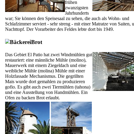
frühen
zwanzigsten
Jahrhunderts
war; Sie können den Speisesaal zu sehen, die auch als Wohn- und
Schlafzimmer serviert - sehr streng - mit einer Matratze von Saiten, 
Nachttopf. Der Vorarbeiter des Feldes lebte dort bis 1949.
Brot
Das Gebiet
El Patio
hat zwei Windmühlen gut
restauriert: eine männliche Mühle (
molino
),
Mauerwerk mit einem Ziegeldach und eine
weibliche Mühle (
molina
) Mühle mit einer
Holzfassade Mechanismus. Die gegrillten
Mais wurde dort gemahlen zu produzieren
gofio
. Es gibt auch zwei Tiermühlen (
tahona
)
und eine Ausstellung von Handmühlen. Ein
Ofen zu backen Brot erlaubt.