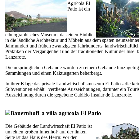
Agrícola El
Patio
ist ein
ethnographisches Museum, das einen Einblick
in die ländliche Architektur und Möbeln aus dem späten neunzehnte
Jahrhundert und frühen zwanzigsten Jahrhunderts, landwirtschaftlic
Praktiken der Vergangenheit und der traditionellen Kultur der Insel b
Lanzarote
.
Die ursprünglichen Gebäude wurden zu einem Gebäude hinzugefügt
Sammlungen und einen Kaktusgarten beherbergt.
In ihrer Klage das private Landwirtschaftsmuseum
El Patio
- die kei
Subventionen erhält - verdiente Auszeichnungen, darunter ein Tour
Auszeichnung durch die gegebene
Cabildo Insular
de
Lanzarote
.
La villa agrícola El Patio
Die Gebäude der Landwirtschaft
El Patio
ist
um einen großen Innenhof; auf der linken
Seite ist das Haus des Herrn; vor den