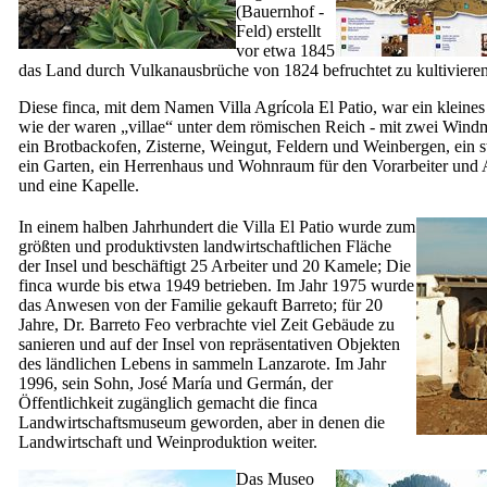
(Bauernhof -
Feld) erstellt
vor etwa 1845
das Land durch Vulkanausbrüche von 1824 befruchtet zu kultivieren
Diese
finca
, mit dem Namen
Villa Agrícola El Patio
, war ein kleines
wie der waren „
villae
“ unter dem römischen Reich - mit zwei Wind
ein Brotbackofen, Zisterne, Weingut, Feldern und Weinbergen, ein st
ein Garten, ein Herrenhaus und Wohnraum für den Vorarbeiter und A
und eine Kapelle.
In einem halben Jahrhundert die
Villa El Patio
wurde zum
größten und produktivsten landwirtschaftlichen Fläche
der Insel und beschäftigt 25 Arbeiter und 20 Kamele; Die
finca
wurde bis etwa 1949 betrieben. Im Jahr 1975 wurde
das Anwesen von der Familie gekauft
Barreto
; für 20
Jahre, Dr.
Barreto Feo
verbrachte viel Zeit Gebäude zu
sanieren und auf der Insel von repräsentativen Objekten
des ländlichen Lebens in sammeln
Lanzarote
. Im Jahr
1996, sein Sohn,
José María
und
Germán
, der
Öffentlichkeit zugänglich gemacht die
finca
Landwirtschaftsmuseum geworden, aber in denen die
Landwirtschaft und Weinproduktion weiter.
Das
Museo