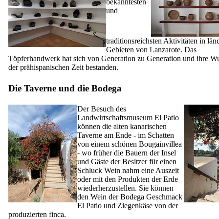
bekanntesten
und
traditionsreichsten Aktivitäten in län
Gebieten von
Lanzarote
. Das
Töpferhandwerk hat sich von Generation zu Generation und ihre Wu
der prähispanischen Zeit bestanden.
Die Taverne und die Bodega
Der Besuch des
Landwirtschaftsmuseum
El Patio
können die alten kanarischen
Taverne am Ende - im Schatten
von einem schönen Bougainvillea
- wo früher die Bauern der Insel
und Gäste der Besitzer für einen
Schluck Wein nahm eine Auszeit
oder mit den Produkten der Erde
wiederherzustellen. Sie können
den Wein der Bodega Geschmack
El Patio
und Ziegenkäse von der
produzierten
finca
.