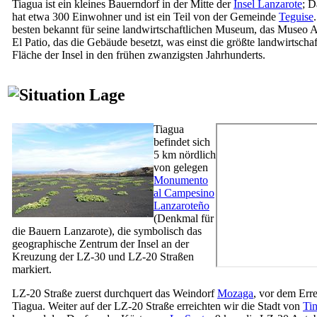
Tiagua
ist ein kleines Bauerndorf in der Mitte der
Insel
Lanzarote
; D
hat etwa 300 Einwohner und ist ein Teil von der Gemeinde
Teguise
besten bekannt für seine landwirtschaftlichen Museum, das
Museo A
El Patio
, das die Gebäude besetzt, was einst die größte landwirtschaf
Fläche der Insel in den frühen zwanzigsten Jahrhunderts.
Lage
Tiagua
befindet sich
5 km nördlich
von gelegen
Monumento
al Campesino
Lanzaroteño
(Denkmal für
die Bauern
Lanzarote
), die symbolisch das
geographische Zentrum der Insel an der
Kreuzung der LZ-30 und LZ-20 Straßen
markiert.
LZ-20 Straße zuerst durchquert das Weindorf
Mozaga
, vor dem Err
Tiagua
. Weiter auf der LZ-20 Straße erreichten wir die Stadt von
Tin