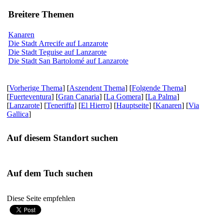
Breitere Themen
Kanaren
Die Stadt Arrecife auf Lanzarote
Die Stadt Teguise auf Lanzarote
Die Stadt San Bartolomé auf Lanzarote
[
Vorherige Thema
] [
Aszendent Thema
] [
Folgende Thema
]
[
Fuerteventura
] [
Gran Canaria
] [
La Gomera
] [
La Palma
]
[
Lanzarote
] [
Teneriffa
] [
El Hierro
] [
Hauptseite
] [
Kanaren
] [
Via
Gallica
]
Auf diesem Standort suchen
Auf dem Tuch suchen
Diese Seite empfehlen