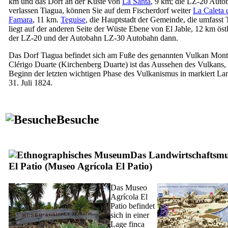
km und das Dorf an der Küste von
La Santa
, 9 km; die LZ-20 Auto
verlassen
Tiagua
, können Sie auf dem Fischerdorf weiter
La Caleta 
Famara
, 11 km.
Teguise
, die Hauptstadt der Gemeinde, die umfasst
liegt auf der anderen Seite der Wüste Ebene von
El Jable
, 12 km öst
der LZ-20 und der Autobahn LZ-30 Autobahn dann.
Das Dorf
Tiagua
befindet sich am Fuße des genannten Vulkan
Mont
Clérigo Duarte
(Kirchenberg
Duarte
) ist das Aussehen des Vulkans,
Beginn der letzten wichtigen Phase des Vulkanismus in markiert
Lan
31. Juli 1824.
Besuche
Das Landwirtschaftsm
El Patio
(
Museo Agrícola El Patio
)
Das
Museo
Agrícola El
Patio
befindet
sich in einer
Lage
finca