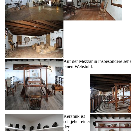
Auf der Mezzanin insbesondere seh
einen Webstuhl.
Keramik ist
seit jeher einer
der