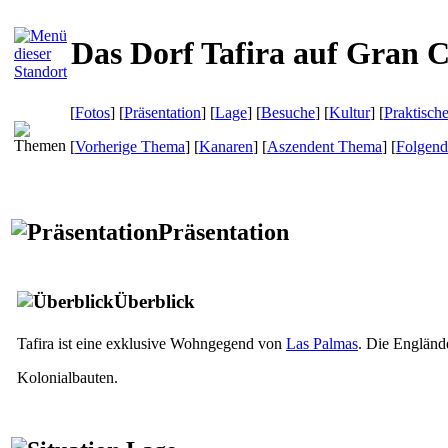
Das Dorf Tafira auf Gran 
[
Fotos
] [
Präsentation
] [
Lage
] [
Besuche
] [
Kultur
] [
Praktisch
[
Vorherige Thema
] [
Kanaren
] [
Aszendent Thema
] [
Folgen
Präsentation
Überblick
Tafira
ist eine exklusive Wohngegend von
Las Palmas
. Die Engländ
Kolonialbauten.