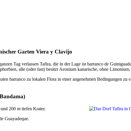
nischer Garten
Viera y Clavijo
 ganzen Tag verlassen
Tafira
, die in der Lage ist
barranco de Guiniguad
orbien, alle (oder fast) besitzt
Aeonium
kanarische, ohne
Limonium
auten
barranco
zu lokalen Flora in einer angenehmen Bedingungen zu e
e Bandama
)
it und 200 m tiefen Krater.
 de Guayadeque
.