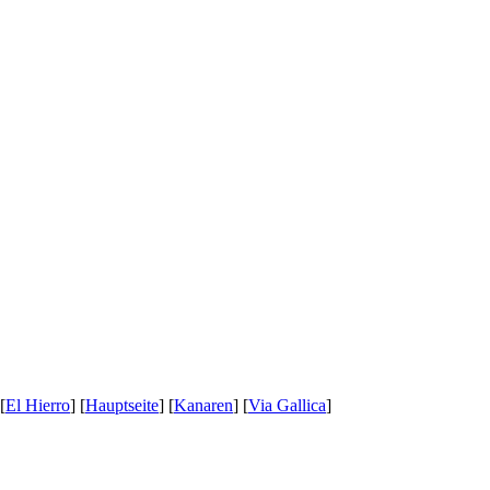
 [
El Hierro
] [
Hauptseite
] [
Kanaren
] [
Via Gallica
]