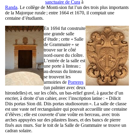
sanctuaire de
Cura
à
Randa
. Le collège de
Monti-sion
fut l’un des trois plus importants
de la Majorque rurale ; entre 1664 et 1670, il comptait une
centaine d’étudiants.
En 1694 fut construite
une grande salle
d’étude ; cette «
Salle
de Grammaire
» se
trouve sur le côté
nord-ouest du cloître.
L’entrée de la salle est
une porte à linteau ;
au-dessus du linteau
se trouvent les
armoiries de
Porreres
(un palmier avec deux
hirondelles) et, sur les côtés, un bas-relief gravé, à gauche d’un
encrier, à droite d’un cahier, avec l’inscription latine : «
Dilicit
Diis portas Sion dil. Diis portas studiosorum
». La salle de classe
est une vaste nef rectangulaire qui pouvait accueillir une centaine
d’élèves ; elle est couverte d’une voûte en berceau, avec trois
arches appuyées sur des pilastres lisses, et des bancs de pierre
fixés aux murs. Sur le toit de la Salle de Grammaire se trouve un
cadran solaire.