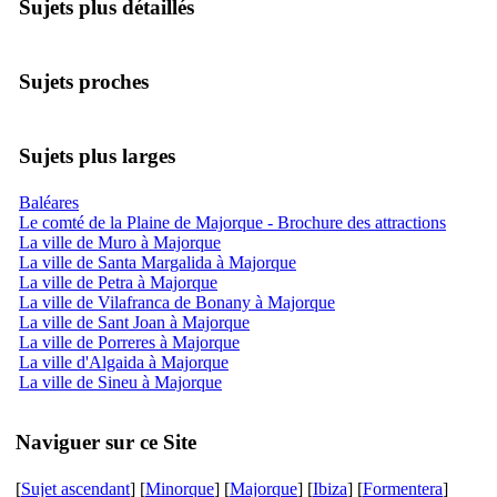
Sujets plus détaillés
Sujets proches
Sujets plus larges
Baléares
Le comté de la Plaine de Majorque - Brochure des attractions
La ville de Muro à Majorque
La ville de Santa Margalida à Majorque
La ville de Petra à Majorque
La ville de Vilafranca de Bonany à Majorque
La ville de Sant Joan à Majorque
La ville de Porreres à Majorque
La ville d'Algaida à Majorque
La ville de Sineu à Majorque
Naviguer sur ce Site
[
Sujet ascendant
] [
Minorque
] [
Majorque
] [
Ibiza
] [
Formentera
]