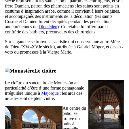
siècle représentant les saints Côme, patron des chirurgiens, et son
frère Damien, patron des pharmaciens ; les saints sont peints en
costume d’inspiration arabe, comme il convient à leurs origines,
et accompagnés des instruments de la décollation (les saints
Cosme et Damien furent décapités pendant les persécutions
antichrétiennes de
Dioclétien
). Ce retable fut offert par la
confrérie des barbiers, précurseurs des chirurgiens.
Sur la gauche se trouve la sacristie qui conserve une autre Mère
de Dieu (
XVe-XVIe
siècle), attribuée à
Gabriel Móger
, et des ex-
voto ou promesses à la Vierge Marie.
Le cloître
Le cloître du sanctuaire de
Montesión
a la
particularité d’être d’une forme pentagonale
irrégulière unique à
Majorque
; les arcs des
arcades sont de plein cintre.
Au centre du
patio, se
trouve un
puits à
margelle