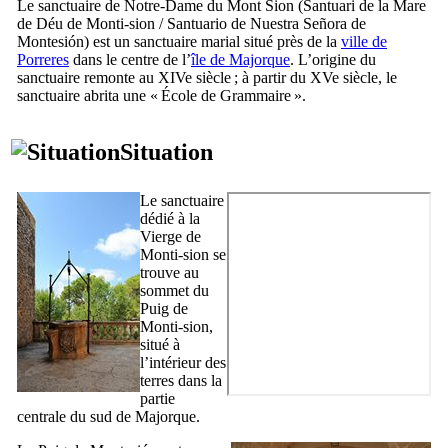
Le sanctuaire de Notre-Dame du Mont Sion (
Santuari de la Mare
de Déu de Monti-sion
/
Santuario de Nuestra Señora de
Montesión
) est un sanctuaire marial situé près de la
ville de
Porreres
dans le centre de l’
île de Majorque
. L’origine du
sanctuaire remonte au
XIVe
siècle ; à partir du
XVe
siècle, le
sanctuaire abrita une « École de Grammaire ».
Situation
Le sanctuaire
dédié à la
Vierge de
Monti-sion
se
trouve au
sommet du
Puig de
Monti-sion
,
situé à
l’intérieur des
terres dans la
partie
centrale du sud de Majorque.