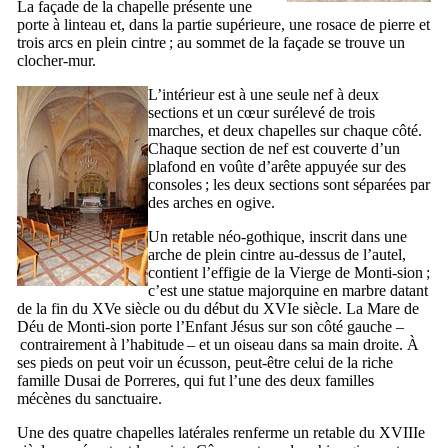
La façade de la chapelle présente une
porte à linteau et, dans la partie supérieure, une rosace de pierre et
trois arcs en plein cintre ; au sommet de la façade se trouve un
clocher-mur.
L’intérieur est à une seule nef à deux
sections et un cœur surélevé de trois
marches, et deux chapelles sur chaque côté.
Chaque section de nef est couverte d’un
plafond en voûte d’arête appuyée sur des
consoles ; les deux sections sont séparées par
des arches en ogive.
Un retable néo-gothique, inscrit dans une
arche de plein cintre au-dessus de l’autel,
contient l’effigie de la Vierge de
Monti-sion
;
c’est une statue majorquine en marbre datant
de la fin du
XVe
siècle ou du début du
XVIe
siècle. La
Mare de
Déu de Monti-sion
porte l’Enfant Jésus sur son côté gauche –
contrairement à l’habitude – et un oiseau dans sa main droite. À
ses pieds on peut voir un écusson, peut-être celui de la riche
famille
Dusai
de
Porreres
, qui fut l’une des deux familles
mécènes du sanctuaire.
Une des quatre chapelles latérales renferme un retable du
XVIIIe