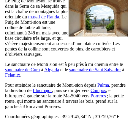
Le
Puig de Montesión
se trouve
dans la
Serra de sa Mesquida
qui
est la chaîne de montagnes la plus
orientale du
massif de
Randa
. Le
Puig de Monti-sion
est une
colline de faible altitude,
culminant à 248 m, mais avec une
base circulaire très large, et qui
s’élève majestueusement au-dessus d’une plaine cultivée. Les
pentes de la colline sont couvertes de pins, de caroubiers et
d’oliviers sauvages.
Le sanctuaire de
Monti-sion
est à peu près à mi-chemin entre le
sanctuaire de
Cura
à
Algaida
et le
sanctuaire de
Sant Salvador
à
Felanitx
.
Pour atteindre le sanctuaire de
Monti-sion
depuis
Palma
, prendre
la direction de
Llucmajor
, puis se diriger vers
Campos
, et
bifurquer à gauche sur la route Ma-5040 vers
Porreres
; la petite
route, qui monte au sanctuaire à travers les bois, prend sur la
gauche à 3 km avant
Porreres
.
Coordonnées géographiques : 39°29’45,34” N ; 3°0’59,76” E