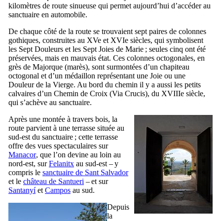
kilomètres de route sinueuse qui permet aujourd’hui d’accéder au
sanctuaire en automobile.
De chaque côté de la route se trouvaient sept paires de colonnes
gothiques, construites au
XVe
et
XVIe
siècles, qui symbolisent
les Sept Douleurs et les Sept Joies de Marie ; seules cinq ont été
préservées, mais en mauvais état. Ces colonnes octogonales, en
grès de Majorque (
marès
), sont surmontées d’un chapiteau
octogonal et d’un médaillon représentant une Joie ou une
Douleur de la Vierge. Au bord du chemin il y a aussi les petits
calvaires d’un Chemin de Croix (
Via Crucis
), du
XVIIIe
siècle,
qui s’achève au sanctuaire.
Après une montée à travers bois, la
route parvient à une terrasse située au
sud-est du sanctuaire ; cette terrasse
offre des vues spectaculaires sur
Manacor
, que l’on devine au loin au
nord-est, sur
Felanitx
au sud-est – y
compris le
sanctuaire de
Sant Salvador
et le
château de
Santueri
– et sur
Santanyí
et
Campos
au sud.
Depuis
la