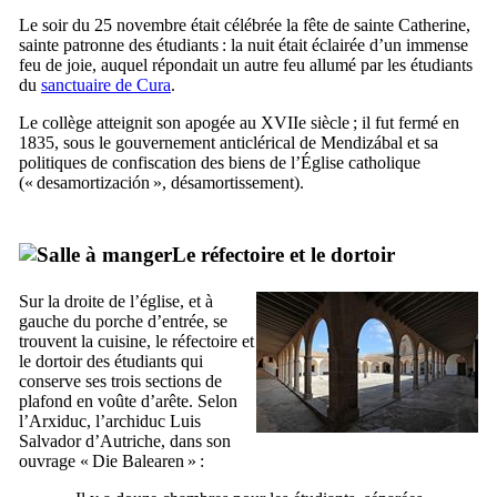
Le soir du 25 novembre était célébrée la fête de sainte Catherine,
sainte patronne des étudiants : la nuit était éclairée d’un immense
feu de joie, auquel répondait un autre feu allumé par les étudiants
du
sanctuaire de
Cura
.
Le collège atteignit son apogée au
XVIIe
siècle ; il fut fermé en
1835, sous le gouvernement anticlérical de
Mendizábal
et sa
politiques de confiscation des biens de l’Église catholique
(«
desamortización
», désamortissement).
Le réfectoire et le dortoir
Sur la droite de l’église, et à
gauche du porche d’entrée, se
trouvent la cuisine, le réfectoire et
le dortoir des étudiants qui
conserve ses trois sections de
plafond en voûte d’arête. Selon
l’
Arxiduc
, l’archiduc Luis
Salvador d’Autriche, dans son
ouvrage «
Die Balearen
» :