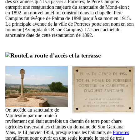
des six années qu’il va passer à
Porreres
, le Père
Campins
entreprit une restauration majeure du sanctuaire de
Monti-sion
;
en 1892, un nouvel autel fut construit dans la chapelle.
Pere
Campins
fut évêque de Palma de 1898 jusqu’à sa mort en 1915.
La principale avenue de la ville de
Porreres
porte son nom en son
honneur (
Avingida del Bisbe Campins
). L’aspect actuel du
sanctuaire date de cette restauration de 1892.
La route d’accès et la terrasse
On accède au sanctuaire de
Montesión
par une route à
revêtement qui était autrefois un chemin de terre pour chars
agricoles traversant les champs du domaine de
Son Gardana
.
Mais, le 14 janvier 1954, presque tous les habitants de
Porreres
travaillèrent pour ouvrir en une seule journée le tracé de trois