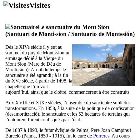
Visites
Le sanctuaire du Mont Sion
(
Santuari de Monti-sion
/
Santuario de Montesión
)
Dès le
XIVe
siècle il y eut au
sommet du puy de
Monti-sion
un
ermitage dédié à la Vierge du
Mont Sion (
Mare de Déu de
Monti-sion
). Au fil du temps le
sanctuaire a été agrandi ; à la fin
du
XVe
siècle, à partir de 1498, la
chapelle que l’on voit
aujourd’hui, ainsi que le cloître, commencèrent à être construits.
Aux
XVIIIe
et
XIXe
siècles, l’ensemble du sanctuaire subit des
transformations. En 1858, à la suite de la politique de confiscation
(
desamortització
), le sanctuaire et les 53 hectares de terrains qui
l’entourent furent confisqués par l’état.
De 1887 à 1893, le futur évêque de
Palma
,
Pere Joan Campins i
Barceló
(
Palma
, 1859 - 1915), fut le curé de
Porreres
. Au cours