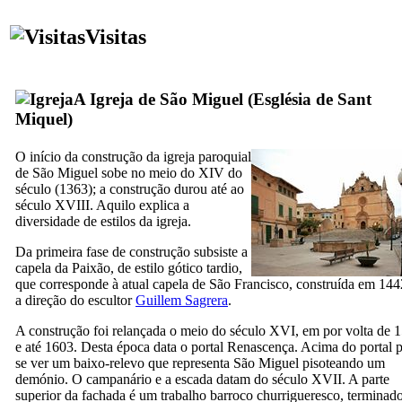
Visitas
A Igreja de São Miguel (
Església de Sant
Miquel
)
O início da construção da igreja paroquial
de São Miguel sobe no meio do
XIV
do
século (1363); a construção durou até ao
século
XVIII
. Aquilo explica a
diversidade de estilos da igreja.
Da primeira fase de construção subsiste a
capela da Paixão, de estilo gótico tardio,
que corresponde à atual capela de São Francisco, construída em 144
a direção do escultor
Guillem Sagrera
.
A construção foi relançada o meio do século
XVI
, em por volta de 
e até 1603. Desta época data o portal Renascença. Acima do portal 
se ver um baixo-relevo que representa São Miguel pisoteando um
demónio. O campanário e a escada datam do século
XVII
. A parte
superior da fachada é um trabalho barroco churrigueresco, terminad