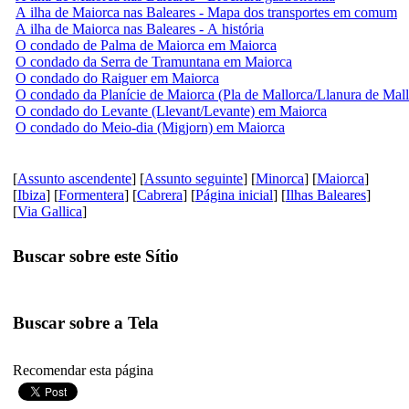
A ilha de Maiorca nas Baleares - Mapa dos transportes em comum
A ilha de Maiorca nas Baleares - A história
O condado de Palma de Maiorca em Maiorca
O condado da Serra de Tramuntana em Maiorca
O condado do Raiguer em Maiorca
O condado da Planície de Maiorca (Pla de Mallorca/Llanura de Mall
O condado do Levante (Llevant/Levante) em Maiorca
O condado do Meio-dia (Migjorn) em Maiorca
[
Assunto ascendente
] [
Assunto seguinte
] [
Minorca
] [
Maiorca
]
[
Ibiza
] [
Formentera
] [
Cabrera
] [
Página inicial
] [
Ilhas Baleares
]
[
Via Gallica
]
Buscar sobre este Sítio
Buscar sobre a Tela
Recomendar esta página