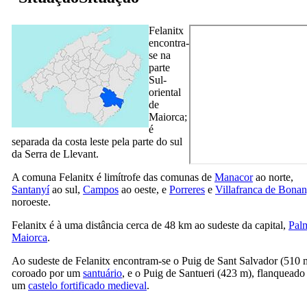
Felanitx
encontra-
se na
parte
Sul-
oriental
de
Maiorca;
é
separada da costa leste pela parte do sul
da
Serra de Llevant
.
A comuna
Felanitx
é limítrofe das comunas de
Manacor
ao norte,
Santanyí
ao sul,
Campos
ao oeste, e
Porreres
e
Villafranca de Bona
noroeste.
Felanitx
é à uma distância cerca de 48 km ao sudeste da capital,
Pal
Maiorca
.
Ao sudeste de
Felanitx
encontram-se o
Puig de Sant Salvador
(510 
coroado por um
santuário
, e o
Puig de Santueri
(423 m), flanqueado
um
castelo fortificado medieval
.