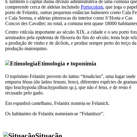
É também o capital duma divisão administrativa de uma comuna qu
compreende cerca de aldeias incluindo
Portocolom
, que joga o pape
porto de
Felanitx
, outras pequenas estâncias balneares como
Cala Fe
e
Cala Serena
, e aldeias pitorescas do interior como
S’Horta
e
Cas
Concos des Cavaller
; no total, a comuna tem quase 18000 habitantes
Centro vitícola importante ao século
XIX
, a cidade e o seu porto fo
arruinados pela epidemia de filoxera do fim do século; tenta hoje rel
a produção de vinho e de álcôols, e produz sempre perto do terço da
produção maiorquino.
Etimologia e toponímia
O topónimo
Felanitx
provem do latino “
fenalicius
”, uma lugar onde
empurra
fénas
(do latino
fenum
, feno), diferentes espécies de grama
tipo brachypoda (
Brachypodium sp
.), que não é feno, e de resto é
recusado pelo gado.
Em espanhol castelhano,
Felanitx
nomeia-se
Felanich
.
Os habitantes de
Felanitx
nomeiam-se “
Felanitxer
”.
Situação