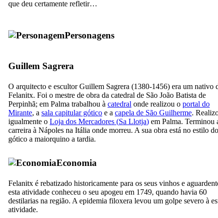
que deu certamente refletir…
Personagens
Guillem Sagrera
O arquitecto e escultor
Guillem Sagrera
(1380-1456) era um nativo 
Felanitx
. Foi o mestre de obra da catedral de São João Batista de
Perpinhã; em Palma trabalhou à
catedral
onde realizou o
portal do
Mirante
, a
sala capitular gótico
e a
capela de São Guilherme
. Realiz
igualmente o
Loja dos Mercadores (
Sa Llotja
)
em Palma. Terminou 
carreira à Nápoles na Itália onde morreu. A sua obra está no estilo d
gótico a maiorquino a tardia.
Economia
Felanitx
é rebatizado historicamente para os seus vinhos e aguardent
esta atividade conheceu o seu apogeu em 1749, quando havia 60
destilarias na região. A epidemia filoxera levou um golpe severo à es
atividade.