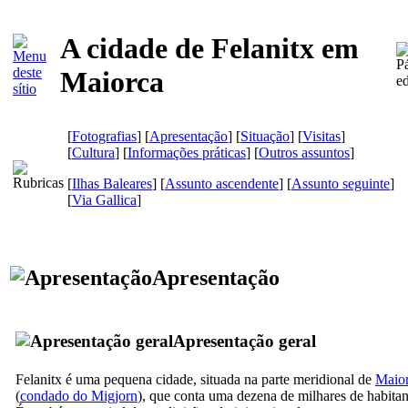
A cidade de Felanitx em
Maiorca
[
Fotografias
] [
Apresentação
] [
Situação
] [
Visitas
]
[
Cultura
] [
Informações práticas
] [
Outros assuntos
]
[
Ilhas Baleares
] [
Assunto ascendente
] [
Assunto seguinte
]
[
Via Gallica
]
Apresentação
Apresentação geral
Felanitx
é uma pequena cidade, situada na parte meridional de
Maio
(
condado do
Migjorn
), que conta uma dezena de milhares de habitan