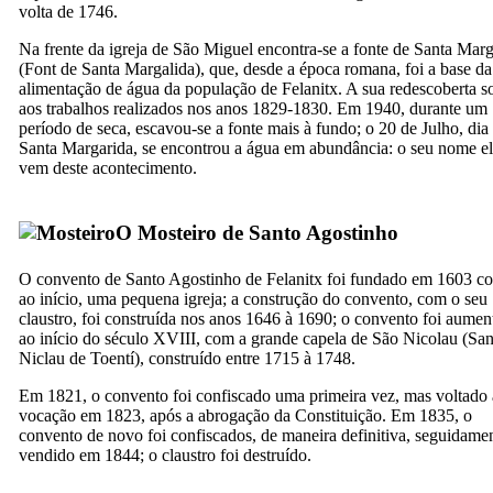
volta de 1746.
Na frente da igreja de São Miguel encontra-se a fonte de Santa Marg
(
Font de Santa Margalida
), que, desde a época romana, foi a base da
alimentação de água da população de
Felanitx
. A sua redescoberta s
aos trabalhos realizados nos anos 1829-1830. Em 1940, durante um
período de seca, escavou-se a fonte mais à fundo; o 20 de Julho, dia
Santa Margarida, se encontrou a água em abundância: o seu nome e
vem deste acontecimento.
O Mosteiro de Santo Agostinho
O convento de Santo Agostinho de
Felanitx
foi fundado em 1603 c
ao início, uma pequena igreja; a construção do convento, com o seu
claustro, foi construída nos anos 1646 à 1690; o convento foi aume
ao início do século
XVIII
, com a grande capela de São Nicolau (
San
Niclau de Toentí
), construído entre 1715 à 1748.
Em 1821, o convento foi confiscado uma primeira vez, mas voltado 
vocação em 1823, após a abrogação da Constituição. Em 1835, o
convento de novo foi confiscados, de maneira definitiva, seguidame
vendido em 1844; o claustro foi destruído.