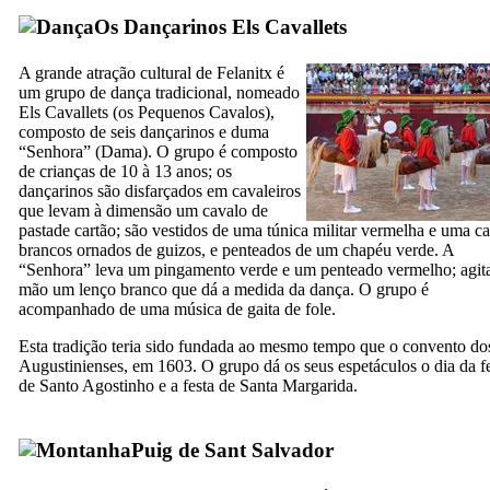
Os Dançarinos
Els Cavallets
A grande atração cultural de
Felanitx
é
um grupo de dança tradicional, nomeado
Els Cavallets
(os Pequenos Cavalos),
composto de seis dançarinos e duma
“Senhora” (
Dama
). O grupo é composto
de crianças de 10 à 13 anos; os
dançarinos são disfarçados em cavaleiros
que levam à dimensão um cavalo de
pastade cartão; são vestidos de uma túnica militar vermelha e uma ca
brancos ornados de guizos, e penteados de um chapéu verde. A
“Senhora” leva um pingamento verde e um penteado vermelho; agit
mão um lenço branco que dá a medida da dança. O grupo é
acompanhado de uma música de gaita de fole.
Esta tradição teria sido fundada ao mesmo tempo que o convento do
Augustinienses, em 1603. O grupo dá os seus espetáculos o dia da f
de Santo Agostinho e a festa de Santa Margarida.
Puig de Sant Salvador