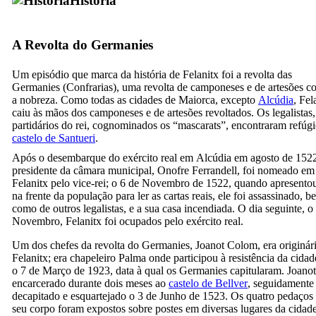
História
A Revolta do
Germanies
Um episódio que marca da história de
Felanitx
foi a revolta das
Germanies
(Confrarias), uma revolta de camponeses e de artesões co
a nobreza. Como todas as cidades de Maiorca, excepto
Alcúdia
,
Fel
caiu às mãos dos camponeses e de artesões revoltados. Os legalistas,
partidários do rei, cognominados os “
mascarats
”, encontraram refúg
castelo de
Santueri
.
Após o desembarque do exército real em
Alcúdia
em agosto de 152
presidente da câmara municipal,
Onofre Ferrandell
, foi nomeado em
Felanitx
pelo vice-rei; o 6 de Novembro de 1522, quando apresentou
na frente da população para ler as cartas reais, ele foi assassinado, b
como de outros legalistas, e a sua casa incendiada. O dia seguinte, o
Novembro,
Felanitx
foi ocupados pelo exército real.
Um dos chefes da revolta do
Germanies
,
Joanot Colom
, era originár
Felanitx
; era chapeleiro Palma onde participou à resistência da cidad
o 7 de Março de 1923, data à qual os
Germanies
capitularam.
Joanot
encarcerado durante dois meses ao
castelo de
Bellver
, seguidamente 
decapitado e esquartejado o 3 de Junho de 1523. Os quatro pedaços
seu corpo foram expostos sobre postes em diversas lugares da cidade