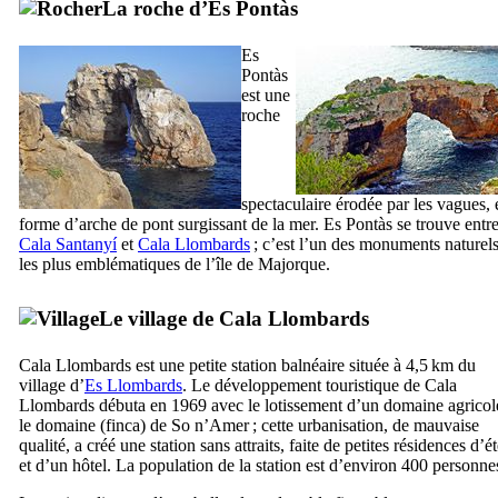
La roche d’
Es Pontàs
Es
Pontàs
est une
roche
spectaculaire érodée par les vagues, 
forme d’arche de pont surgissant de la mer.
Es Pontàs
se trouve entr
Cala Santanyí
et
Cala Llombards
; c’est l’un des monuments naturel
les plus emblématiques de l’île de Majorque.
Le village de
Cala Llombards
Cala Llombards
est une petite station balnéaire située à 4,5 km du
village d’
Es Llombards
. Le développement touristique de
Cala
Llombards
débuta en 1969 avec le lotissement d’un domaine agricol
le domaine (
finca
) de
So n’Amer
; cette urbanisation, de mauvaise
qualité, a créé une station sans attraits, faite de petites résidences d’é
et d’un hôtel. La population de la station est d’environ 400 personne