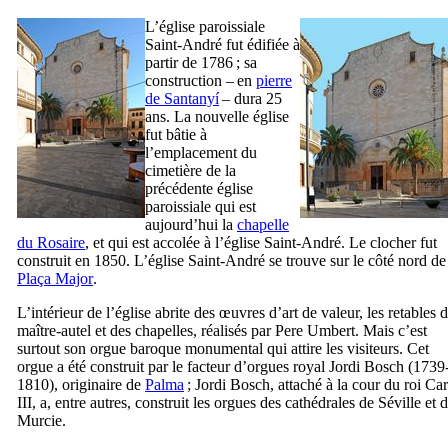
L’église paroissiale
Saint-André fut édifiée à
partir de 1786 ; sa
construction – en
pierre
de
Santanyí
– dura 25
ans. La nouvelle église
fut bâtie à
l’emplacement du
cimetière de la
précédente église
paroissiale qui est
aujourd’hui la
chapelle
du Rosaire
, et qui est accolée à l’église Saint-André. Le clocher fut
construit en 1850. L’église Saint-André se trouve sur le côté nord de
Plaça Major
.
L’intérieur de l’église abrite des œuvres d’art de valeur, les retables 
maître-autel et des chapelles, réalisés par
Pere Umbert
. Mais c’est
surtout son orgue baroque monumental qui attire les visiteurs. Cet
orgue a été construit par le facteur d’orgues royal
Jordi Bosch
(1739
1810), originaire de
Palma
;
Jordi Bosch
, attaché à la cour du roi
Car
III
, a, entre autres, construit les orgues des cathédrales de Séville et 
Murcie.