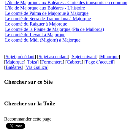
L'île de Majorque aux Baléares - Carte des transports en commun
L'île de Majorque aux Baléares - L'histoire
Le comté de Palma de Majorque à Majorque
Le comté de Serra de Tramuntana à Majorque
Le comté du Raiguer à Majorque
Le comté de la Plaine de Majorque (Pla de Mallorca)
Le comté du Levant à Majorque
Le comté du Midi (Migjorn) à Majorque
[
Sujet précédant
] [
Sujet ascendant
] [
Sujet suivant
] [
Minorque
]
[
Majorque
] [
Ibiza
] [
Formentera
] [
Cabrera
] [
Page d’accueil
]
[
Baléares
] [
Via Gallica
]
Chercher sur ce Site
Chercher sur la Toile
Recommander cette page