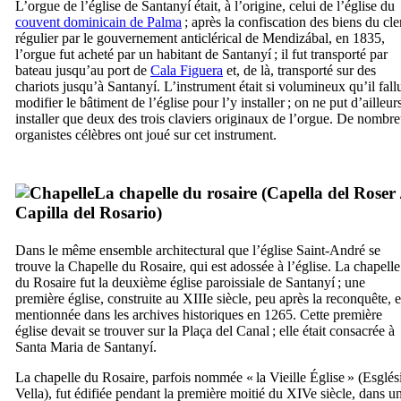
L’orgue de l’église de
Santanyí
était, à l’origine, celui de l’église du
couvent dominicain de Palma
; après la confiscation des biens du cle
régulier par le gouvernement anticlérical de
Mendizábal
, en 1835,
l’orgue fut acheté par un habitant de
Santanyí
; il fut transporté par
bateau jusqu’au port de
Cala Figuera
et, de là, transporté sur des
chariots jusqu’à
Santanyí
. L’instrument était si volumineux qu’il fall
modifier le bâtiment de l’église pour l’y installer ; on ne put d’ailleur
installer que deux des trois claviers originaux de l’orgue. De nombr
organistes célèbres ont joué sur cet instrument.
La chapelle du rosaire (
Capella del Roser
Capilla del Rosario
)
Dans le même ensemble architectural que l’église Saint-André se
trouve la Chapelle du Rosaire, qui est adossée à l’église. La chapelle
du Rosaire fut la deuxième église paroissiale de
Santanyí
; une
première église, construite au
XIIIe
siècle, peu après la reconquête, e
mentionnée dans les archives historiques en 1265. Cette première
église devait se trouver sur la
Plaça del Canal
; elle était consacrée à
Santa Maria de Santanyí
.
La chapelle du Rosaire, parfois nommée « la Vieille Église » (
Esglés
Vella
), fut édifiée pendant la première moitié du
XIVe
siècle, dans u