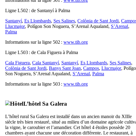
Informations sur la ligne 501 :
www.tib.org
Ligne L502 : de
Santanyí
à
Palma
Santanyí
,
Es Llombards
,
Ses Salines
,
Colònia de Sant Jordi
,
Campo
Llucmajor
,
Polígon Son Noguera
,
S’Arenal
Aqualand,
S’Arenal
,
Palma
Informations sur la ligne 502 :
www.tib.org
Ligne L503 : de
Cala Figuera
à
Palma
Cala Figuera
,
Cala Santanyí
,
Santanyí
,
Es Llombards
,
Ses Salines
,
Colònia de Sant Jordi
,
Banys Sant Joan
,
Campos
,
Llucmajor
,
Políg
Son Noguera
,
S’Arenal
Aqualand,
S’Arenal
,
Palma
Informations sur la ligne 503 :
www.tib.org
L’hôtel
Sa Galera
L’hôtel rural
Sa Galera
est installé dans un ancien manoir du
XIIIe
siècle très bien restauré, situé au milieu d’un domaine agricole cultiv
la vigne, le caroubier et l’amandier. Cet hôtel 4 étoiles possède 20
chambres ayant chacune une décoration différente. Le restaurant, à