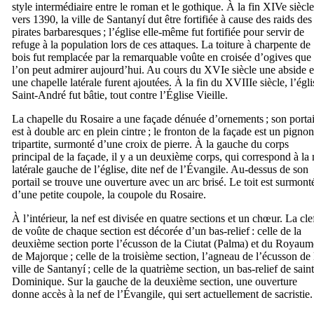
style intermédiaire entre le roman et le gothique. À la fin
XIVe
siècle
vers 1390, la ville de
Santanyí
dut être fortifiée à cause des raids des
pirates barbaresques ; l’église elle-même fut fortifiée pour servir de
refuge à la population lors de ces attaques. La toiture à charpente de
bois fut remplacée par la remarquable voûte en croisée d’ogives que
l’on peut admirer aujourd’hui. Au cours du
XVIe
siècle une abside e
une chapelle latérale furent ajoutées. À la fin du
XVIIIe
siècle, l’égli
Saint-André fut bâtie, tout contre l’Église Vieille.
La chapelle du Rosaire a une façade dénuée d’ornements ; son portai
est à double arc en plein cintre ; le fronton de la façade est un pignon
tripartite, surmonté d’une croix de pierre. À la gauche du corps
principal de la façade, il y a un deuxième corps, qui correspond à la 
latérale gauche de l’église, dite nef de l’Évangile. Au-dessus de son
portail se trouve une ouverture avec un arc brisé. Le toit est surmont
d’une petite coupole, la coupole du Rosaire.
À l’intérieur, la nef est divisée en quatre sections et un chœur. La cle
de voûte de chaque section est décorée d’un bas-relief : celle de la
deuxième section porte l’écusson de la
Ciutat
(Palma) et du Royaum
de Majorque ; celle de la troisième section, l’agneau de l’écusson de 
ville de
Santanyí
; celle de la quatrième section, un bas-relief de saint
Dominique. Sur la gauche de la deuxième section, une ouverture
donne accès à la nef de l’Évangile, qui sert actuellement de sacristie.