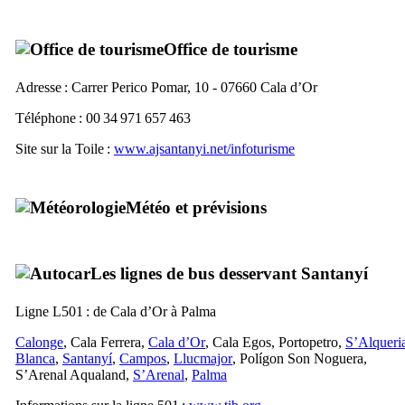
Office de tourisme
Adresse :
Carrer Perico Pomar, 10 - 07660 Cala d’Or
Téléphone : 00 34 971 657 463
Site sur la Toile :
www.ajsantanyi.net/infoturisme
Météo et prévisions
Les lignes de bus desservant
Santanyí
Ligne L501 : de
Cala d’Or
à
Palma
Calonge
,
Cala Ferrera
,
Cala d’Or
,
Cala Egos
,
Portopetro
,
S’Alqueri
Blanca
,
Santanyí
,
Campos
,
Llucmajor
,
Polígon Son Noguera
,
S’Arenal
Aqualand,
S’Arenal
,
Palma