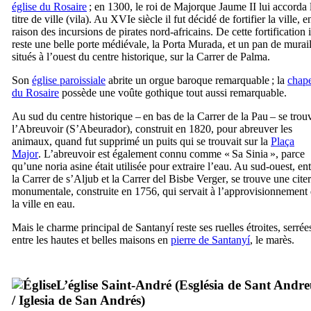
église du Rosaire
; en 1300, le roi de Majorque
Jaume
II
lui accorda 
titre de ville (
vila
). Au
XVIe
siècle il fut décidé de fortifier la ville, e
raison des incursions de pirates nord-africains. De cette fortification i
reste une belle porte médiévale, la
Porta Murada
, et un pan de murail
situés à l’ouest du centre historique, sur la
Carrer de Palma
.
Son
église paroissiale
abrite un orgue baroque remarquable ; la
chape
du Rosaire
possède une voûte gothique tout aussi remarquable.
Au sud du centre historique – en bas de la
Carrer de la Pau
– se trou
l’Abreuvoir (
S’Abeurador
), construit en 1820, pour abreuver les
animaux, quand fut supprimé un puits qui se trouvait sur la
Plaça
Major
. L’abreuvoir est également connu comme «
Sa Sinia
», parce
qu’une noria asine était utilisée pour extraire l’eau. Au sud-ouest, en
la
Carrer de s’Aljub
et la
Carrer del Bisbe Verger
, se trouve une cite
monumentale, construite en 1756, qui servait à l’approvisionnement
la ville en eau.
Mais le charme principal de
Santanyí
reste ses ruelles étroites, serrée
entre les hautes et belles maisons en
pierre de
Santanyí
, le
marès
.
L’église Saint-André (
Església de Sant Andr
/
Iglesia de San Andrés
)