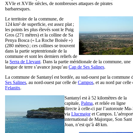
XVIe
et
XVIIe
siècles, de nombreuses attaques de pirates
barbaresques.
Le territoire de la commune, de
124 km² de superficie, est assez plat ;
les points les plus élevés sont le
Puig
Gros
(271 mètres) et la colline de
Sa
Penya Bosca
(« La Roche Boisée »)
(280 mètres) ; ces collines se trouvent
dans la partie septentrionale de la
commune et sont les derniers reliefs de
la
Serra de Llevant
. Dans la partie méridionale de la commune, une
langue de terre s’avance jusqu’au
Cap de Ses Salines
.
La commune de
Santanyí
est bordée, au sud-ouest par la commune 
Ses Salines
, au nord-ouest par celle de
Campos
, et au nord par celle
Felanitx
.
Santanyí
est à 52 kilomètres de la
capitale,
Palma
, et reliée en ligne
directe à celle-ci par l’autoroute Ma-
via
Llucmajor
et
Campos
. L’aéropor
international de Majorque,
Son Sant
Joan
, n’est qu’à 48 km.