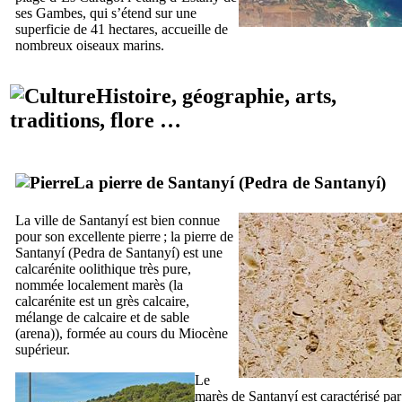
ses Gambes
, qui s’étend sur une
superficie de 41 hectares, accueille de
nombreux oiseaux marins.
Histoire, géographie, arts,
traditions, flore …
La pierre de
Santanyí
(
Pedra de Santanyí
)
La ville de
Santanyí
est bien connue
pour son excellente pierre ; la pierre de
Santanyí
(
Pedra de Santanyí
) est une
calcarénite oolithique très pure,
nommée localement
marès
(la
calcarénite est un grès calcaire,
mélange de calcaire et de sable
(
arena
)), formée au cours du Miocène
supérieur.
Le
marès
de
Santanyí
est caractérisé par