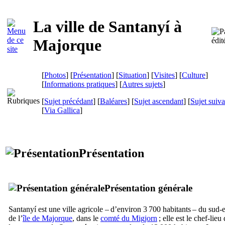
La ville de
Santanyí
à
Majorque
[
Photos
] [
Présentation
] [
Situation
] [
Visites
] [
Culture
]
[
Informations pratiques
] [
Autres sujets
]
[
Sujet précédant
] [
Baléares
] [
Sujet ascendant
] [
Sujet suiva
[
Via Gallica
]
Présentation
Présentation générale
Santanyí
est une ville agricole – d’environ 3 700 habitants – du sud-e
de l’
île de Majorque
, dans le
comté du
Migjorn
; elle est le chef-lieu