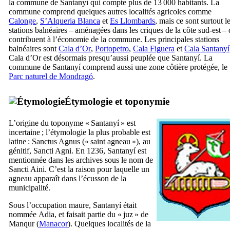
la commune de
Santanyí
qui compte plus de 13 000 habitants. La
commune comprend quelques autres localités agricoles comme
Calonge
,
S’Alqueria Blanca
et
Es Llombards
, mais ce sont surtout l
stations balnéaires – aménagées dans les criques de la côte sud-est – 
contribuent à l’économie de la commune. Les principales stations
balnéaires sont
Cala d’Or
,
Portopetro
,
Cala Figuera
et
Cala Santanyí
Cala d’Or
est désormais presqu’aussi peuplée que
Santanyí
. La
commune de
Santanyí
comprend aussi une zone côtière protégée, le
Parc naturel de
Mondragó
.
Étymologie et toponymie
L’origine du toponyme «
Santanyí
» est
incertaine ; l’étymologie la plus probable est
latine :
Sanctus Agnus
(« saint agneau »), au
génitif,
Sancti Agni
. En 1236,
Santanyí
est
mentionnée dans les archives sous le nom de
Sancti Aini. C’est la raison pour laquelle un
agneau apparaît dans l’écusson de la
municipalité.
Sous l’occupation maure,
Santanyí
était
nommée
Adia
, et faisait partie du «
juz
» de
Manqur
(
Manacor
). Quelques localités de la