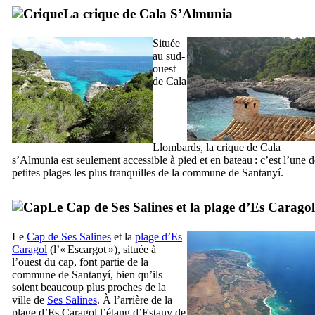
La crique de
Cala S’Almunia
Située
au sud-
ouest
de
Cala
Llombards
, la crique de
Cala
s’Almunia
est seulement accessible à pied et en bateau : c’est l’une d
petites plages les plus tranquilles de la commune de
Santanyí
.
Le
Cap de Ses Salines
et la plage d’
Es Caragol
Le
Cap de Ses Salines
et la
plage d’
Es
Caragol
(l’« Escargot »), située à
l’ouest du cap, font partie de la
commune de
Santanyí
, bien qu’ils
soient beaucoup plus proches de la
ville de
Ses Salines
. À l’arrière de la
plage d’
Es Caragol
l’étang d’
Estany de