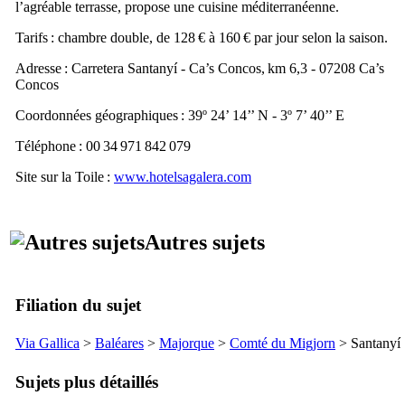
l’agréable terrasse, propose une cuisine méditerranéenne.
Tarifs : chambre double, de 128 € à 160 € par jour selon la saison.
Adresse :
Carretera Santanyí - Ca’s Concos, km 6,3 - 07208 Ca’s
Concos
Coordonnées géographiques : 39º 24’ 14’’ N - 3º 7’ 40’’ E
Téléphone : 00 34 971 842 079
Site sur la Toile :
www.hotelsagalera.com
Autres sujets
Filiation du sujet
Via Gallica
>
Baléares
>
Majorque
>
Comté du
Migjorn
>
Santanyí
Sujets plus détaillés