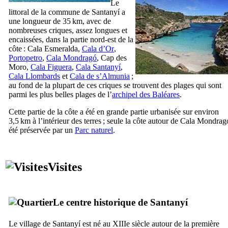
Le
littoral de la commune de
Santanyí
a
une longueur de 35 km, avec de
nombreuses criques, assez longues et
encaissées, dans la partie nord-est de la
côte :
Cala Esmeralda
,
Cala d’Or
,
Portopetro
,
Cala Mondragó
,
Cap des
Moro
,
Cala Figuera
,
Cala Santanyí
,
Cala Llombards
et
Cala de s’Almunia
;
au fond de la plupart de ces criques se trouvent des plages qui sont
parmi les plus belles plages de l’
archipel des Baléares
.
Cette partie de la côte a été en grande partie urbanisée sur environ
3,5 km à l’intérieur des terres ; seule la côte autour de
Cala Mondrag
été préservée par un
Parc naturel
.
Visites
Le centre historique de
Santanyí
Le village de
Santanyí
est né au
XIIIe
siècle autour de la première