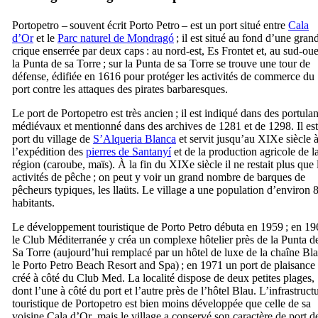
Portopetro
– souvent écrit
Porto Petro
– est un port situé entre
Cala
d’Or
et le
Parc naturel de
Mondragó
; il est situé au fond d’une gran
crique enserrée par deux caps : au nord-est,
Es Frontet
et, au sud-oue
la
Punta de sa Torre
; sur la
Punta de sa Torre
se trouve une tour de
défense, édifiée en 1616 pour protéger les activités de commerce du
port contre les attaques des pirates barbaresques.
Le port de
Portopetro
est très ancien ; il est indiqué dans des portula
médiévaux et mentionné dans des archives de 1281 et de 1298. Il est
port du village de
S’Alqueria Blanca
et servit jusqu’au
XIXe
siècle 
l’expédition des
pierres de Santanyí
et de la production agricole de l
région (caroube, maïs). À la fin du
XIXe
siècle il ne restait plus que 
activités de pêche ; on peut y voir un grand nombre de barques de
pêcheurs typiques, les
llaüts
. Le village a une population d’environ 
habitants.
Le développement touristique de
Porto Petro
débuta en 1959 ; en 19
le
Club Méditerranée
y créa un complexe hôtelier près de la
Punta d
Sa Torre
(aujourd’hui remplacé par un hôtel de luxe de la chaîne
Bl
le
Porto Petro Beach Resort and Spa
) ; en 1971 un port de plaisance 
créé à côté du
Club Med
. La localité dispose de deux petites plages,
dont l’une à côté du port et l’autre près de l’hôtel
Blau
. L’infrastruct
touristique de
Portopetro
est bien moins développée que celle de sa
voisine
Cala d’Or
, mais le village a conservé son caractère de port d