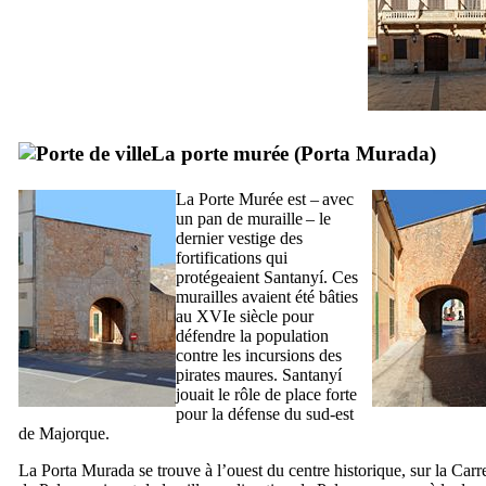
La porte murée (
Porta Murada
)
La Porte Murée est – avec
un pan de muraille – le
dernier vestige des
fortifications qui
protégeaient
Santanyí
. Ces
murailles avaient été bâties
au
XVIe
siècle pour
défendre la population
contre les incursions des
pirates maures.
Santanyí
jouait le rôle de place forte
pour la défense du sud-est
de Majorque.
La
Porta Murada
se trouve à l’ouest du centre historique, sur la
Carr