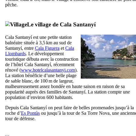
pêche.
Le village de
Cala Santanyí
Cala Santanyí
est une petite station
balnéaire située à 3,5 km au sud de
Santanyí
, entre
Cala Figuera
et
Cala
Llombards
. Le développement
touristique débuta avec la construction
de l’hôtel
Cala Santanyí
, récemment
rénové (
www.hotelcalasantanyi.com
).
La station bénéficie d’une belle plage
de sable blanc, de 100 m de largeur,
malheureusement assez bondée en haute saison en raison de sa
popularité auprès des familles de
Santanyí
. La station compte une
population d’environ 600 habitants.
Depuis
Cala Santanyí
on peut faire de belles promenades jusqu’à la
roche d’
Es Pontàs
ou jusqu’à la tour de
Sa Torre Nova
, une ancienn
tour de défense.