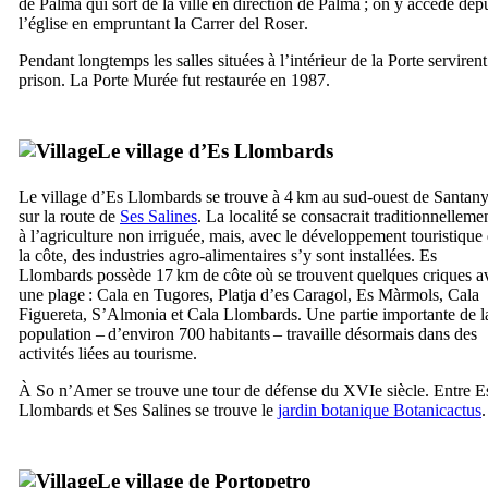
de Palma
qui sort de la ville en direction de Palma ; on y accède dep
l’église en empruntant la
Carrer del Roser
.
Pendant longtemps les salles situées à l’intérieur de la Porte serviren
prison. La Porte Murée fut restaurée en 1987.
Le village d’
Es Llombards
Le village d’
Es Llombards
se trouve à 4 km au sud-ouest de
Santany
sur la route de
Ses Salines
. La localité se consacrait traditionnelleme
à l’agriculture non irriguée, mais, avec le développement touristique
la côte, des industries agro-alimentaires s’y sont installées.
Es
Llombards
possède 17 km de côte où se trouvent quelques criques a
une plage :
Cala en Tugores
,
Platja d’es Caragol
,
Es Màrmols
,
Cala
Figuereta
,
S’Almonia
et
Cala Llombards
. Une partie importante de l
population – d’environ 700 habitants – travaille désormais dans des
activités liées au tourisme.
À
So n’Amer
se trouve une tour de défense du
XVIe
siècle. Entre
E
Llombards
et
Ses Salines
se trouve le
jardin botanique Botanicactus
.
Le village de
Portopetro