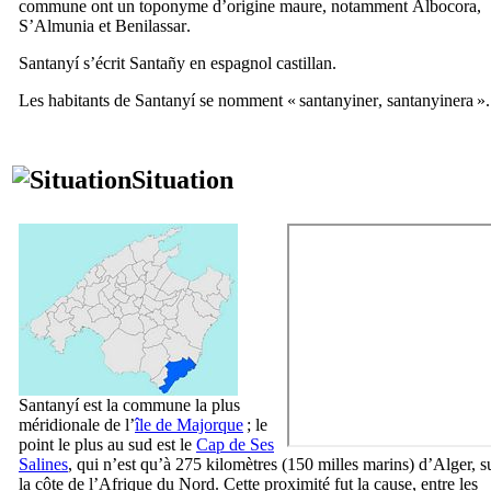
commune ont un toponyme d’origine maure, notamment
Albocora
,
S’Almunia
et
Benilassar
.
Santanyí
s’écrit
Santañy
en espagnol castillan.
Les habitants de
Santanyí
se nomment «
santanyiner
,
santanyinera
».
Situation
Santanyí
est la commune la plus
méridionale de l’
île de Majorque
; le
point le plus au sud est le
Cap de Ses
Salines
, qui n’est qu’à 275 kilomètres (150 milles marins) d’Alger, s
la côte de l’Afrique du Nord. Cette proximité fut la cause, entre les