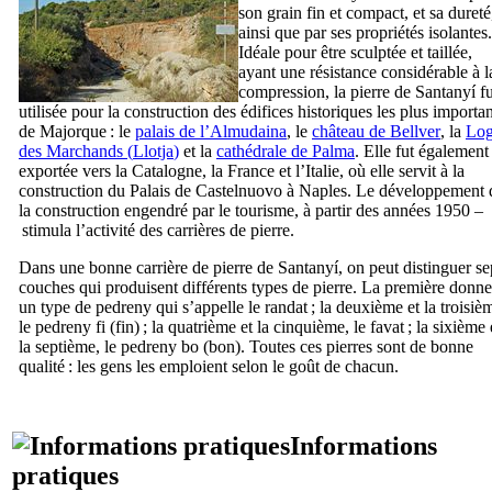
son grain fin et compact, et sa dureté
ainsi que par ses propriétés isolantes.
Idéale pour être sculptée et taillée,
ayant une résistance considérable à l
compression, la pierre de
Santanyí
fu
utilisée pour la construction des édifices historiques les plus importa
de Majorque : le
palais de l’Almudaina
, le
château de
Bellver
, la
Lo
des Marchands (
Llotja
)
et la
cathédrale de
Palma
. Elle fut également
exportée vers la Catalogne, la France et l’Italie, où elle servit à la
construction du Palais de
Castelnuovo
à Naples. Le développement 
la construction engendré par le tourisme, à partir des années 1950 –
stimula l’activité des carrières de pierre.
Dans une bonne carrière de pierre de
Santanyí
, on peut distinguer se
couches qui produisent différents types de pierre. La première donne
un type de
pedreny
qui s’appelle le
randat
; la deuxième et la troisiè
le
pedreny fi
(fin) ; la quatrième et la cinquième, le
favat
; la sixième 
la septième, le
pedreny bo
(bon). Toutes ces pierres sont de bonne
qualité : les gens les emploient selon le goût de chacun.
Informations
pratiques