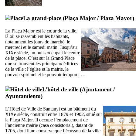
La grand-place (
Plaça Major
/
Plaza Mayor
)
La
Plaça Major
est le cœur de la ville,
là où se rassemblent les habitants,
notamment les jours de marché, le
mercredi et le samedi matin. Jusqu’au
XIXe
siècle, un puits occupait le centre
de la place. C’est sur la Grand-Place
que se trouvent les principaux édifices
de la ville : l’église et la mairie, le
pouvoir spirituel et le pouvoir temporel …
L’hôtel de ville (
Ajuntament
/
Ayuntamiento
)
L’Hôtel de Ville de
Santanyí
est un bâtiment du
XIXe
siècle, construit entre 1879 et 1902, situé sur
la
Plaça Major
. Il occupe l’emplacement de
l’ancienne mairie (
casa consistorial
), datant de
1705, dont il ne conserve que l’écusson de la ville.