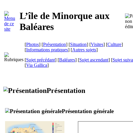
L’île de Minorque aux
Baléares
[
Photos
] [
Présentation
] [
Situation
] [
Visites
] [
Culture
]
[
Informations pratiques
] [
Autres sujets
]
[
Sujet précédant
] [
Baléares
] [
Sujet ascendant
] [
Sujet suiva
[
Via Gallica
]
Présentation
Présentation générale