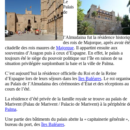
Le
Palais
de
l’
Almudaina
fut la résidence histori
des rois de Majorque, après avoir été
citadelle des rois maures de
Majorque
. Il appartint ensuite aux
souverains d’Aragon puis à ceux d’Espagne. En effet, le palais a
toujours été le siège du pouvoir politique sur l’île en raison de sa
situation privilégiée surplombant la baie et la ville de
Palma
.
C’est aujourd’hui la résidence officielle du Roi et de la Reine
d’Espagne lors de leurs séjours dans les
îles Baléares
. Le roi organis
au Palais de l’
Almudaina
des cérémonies d’État et des réceptions au
cours de l’été.
La résidence d’été privée de la famille royale se trouve au palais de
Marivent
(
Palau de Marivent
/
Palacio de Marivent
) à la périphérie d
Palma
.
Une partie des bâtiments du palais abrite la « capitainerie générale »,
bureau du port, des
îles Baléares
.