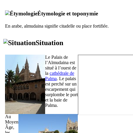
Étymologie et toponymie
En arabe,
almudaina
signifie citadelle ou place fortifiée.
Situation
Le Palais de
l’
Almudaina
est
situé à l’ouest de
la
cathédrale de
Palma
. Le palais
est perché sur un
escarpement qui
surplombe le port
et la baie de
Palma.
Au
Moyen
Âge,
les