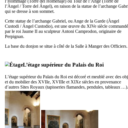
l’Hommage (
Torre del Homenaje
) ou Tour de l’Ange (
Torre de
l’Àngel
/
Torre del Ángel
), en raison de la statue de l’archange Gabr
qui se dresse à son sommet.
Cette statue de l’archange Gabriel, ou Ange de la Garde (
Àngel
Custodi
/
Ángel Custodio
), est une œuvre du
XIVe
siècle command
par le roi
Jaume
II
au sculpteur
Antoni Camprodon
, originaire de
Perpignan.
La base du donjon se situe à côté de la Salle à Manger des Officiers.
L’étage supérieur du Palais du Roi
L’étage supérieur du Palais du Roi est décoré et meublé avec des obj
et du mobilier des
XVIIe
,
XVIIIe
et
XIXe
siècles en provenance
d’autres Sites Royaux (tapisseries flamandes, pendules, tableaux …)