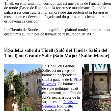
Tinell
, en empruntant un corridor qui est une partie de l’ancien chem
de ronde (
Paseo de Ronda
) de la forteresse musulmane. Quand le
palais a été construit, le mur almoravide qui protégeait la forteresse
musulmane est devenu la façade sud du palais, et le chemin de rond
est devenu ce corridor.
Le Chemin de Ronde a un magnifique plafond mudéjar noir et blanc
qui fut mis au jour lors de travaux de restauration en 1967.
La salle du
Tinell
(
Saló del Tinell
/
Salón del
Tinell
) ou Grande Salle (
Saló Major
/
Salón Mayor
)
Le
Tinell
, ou Grande
Salle, est un corps de
bâtiment indépendant
situé à gauche de la
Place
d’Armes
. Ce bâtiment,
de style gothique, avait
été construit, au début du
XIVe
siècle, à côté de la
façade est du
Palais du
Seigneur Roi
. Cette
Grande Salle était