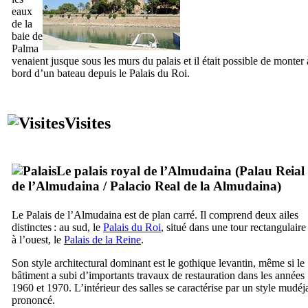
eaux
de la
baie de
Palma
venaient jusque sous les murs du palais et il était possible de monter 
bord d’un bateau depuis le Palais du Roi.
Visites
Le palais royal de l’
Almudaina
(
Palau Reial
de l’Almudaina
/
Palacio Real de la Almudaina
)
Le Palais de l’
Almudaina
est de plan carré. Il comprend deux ailes
distinctes : au sud, le
Palais du Roi
, situé dans une tour rectangulaire 
à l’ouest, le
Palais de la Reine
.
Son style architectural dominant est le gothique levantin, même si le
bâtiment a subi d’importants travaux de restauration dans les années
1960 et 1970. L’intérieur des salles se caractérise par un style mudéj
prononcé.