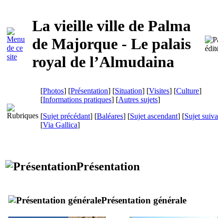
La vieille ville de Palma
de Majorque - Le palais
royal de l’
Almudaina
[
Photos
] [
Présentation
] [
Situation
] [
Visites
] [
Culture
]
[
Informations pratiques
] [
Autres sujets
]
[
Sujet précédant
] [
Baléares
] [
Sujet ascendant
] [
Sujet suiva
[
Via Gallica
]
Présentation
Présentation générale