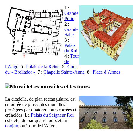
1 :
Grande
Porte
.
2 :
Grande
Salle
.
3 :
Palais
du Roi
.
4 :
Tour
de
l’Ange
. 5 :
Palais de la Reine
. 6 :
Cour
du «
Brollador
»
. 7 :
Chapelle Sainte-Anne
. 8 :
Place d’Armes
.
Les murailles et les tours
La citadelle, de plan rectangulaire, est
entourée de puissantes murailles
protégées par quatorze tours carrées et
crénelées. Le
Palais du Seigneur Roi
est défendu par quatre tours et un
donjon
, ou Tour de l’Ange.