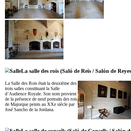
La salle des rois (
Saló de Reis
/
Salón de Reye
La Salle des Rois était la deuxième des
trois salles constituant la Salle
d’Audience Royale. Son nom provient
de la présence de neuf portraits des rois
de Majorque peints au
XXe
siècle par
José Sancho de la Jordana
.
La salle de conseils (
Saló de Consells
/
Salón d