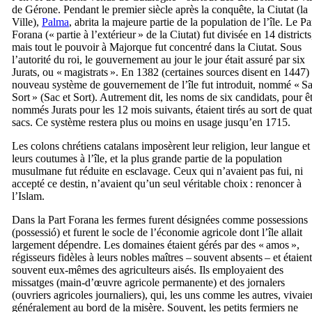
de Gérone. Pendant le premier siècle après la conquête, la
Ciutat
(la
Ville),
Palma
, abrita la majeure partie de la population de l’île. Le
Pa
Forana
(« partie à l’extérieur » de la
Ciutat
) fut divisée en 14 districts
mais tout le pouvoir à Majorque fut concentré dans la
Ciutat
. Sous
l’autorité du roi, le gouvernement au jour le jour était assuré par six
Jurats
, ou « magistrats ». En 1382 (certaines sources disent en 1447)
nouveau système de gouvernement de l’île fut introduit, nommé «
Sa
Sort
» (Sac et Sort). Autrement dit, les noms de six candidats, pour ê
nommés
Jurats
pour les 12 mois suivants, étaient tirés au sort de quat
sacs. Ce système restera plus ou moins en usage jusqu’en 1715.
Les colons chrétiens catalans imposèrent leur religion, leur langue et
leurs coutumes à l’île, et la plus grande partie de la population
musulmane fut réduite en esclavage. Ceux qui n’avaient pas fui, ni
accepté ce destin, n’avaient qu’un seul véritable choix : renoncer à
l’Islam.
Dans la
Part Forana
les fermes furent désignées comme possessions
(
possessió
) et furent le socle de l’économie agricole dont l’île allait
largement dépendre. Les domaines étaient gérés par des «
amos
»,
régisseurs fidèles à leurs nobles maîtres – souvent absents – et étaient
souvent eux-mêmes des agriculteurs aisés. Ils employaient des
missatges
(main-d’œuvre agricole permanente) et des
jornalers
(ouvriers agricoles journaliers), qui, les uns comme les autres, vivaie
généralement au bord de la misère. Souvent, les petits fermiers ne