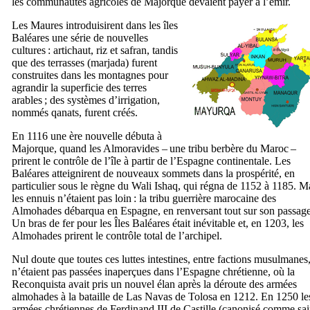
les communautés agricoles de Majorque devaient payer à l’émir.
Les Maures introduisirent dans les îles
Baléares une série de nouvelles
cultures : artichaut, riz et safran, tandis
que des terrasses (
marjada
) furent
construites dans les montagnes pour
agrandir la superficie des terres
arables ; des systèmes d’irrigation,
nommés
qanats
, furent créés.
En 1116 une ère nouvelle débuta à
Majorque, quand les Almoravides – une tribu berbère du Maroc –
prirent le contrôle de l’île à partir de l’Espagne continentale. Les
Baléares atteignirent de nouveaux sommets dans la prospérité, en
particulier sous le règne du
Wali Ishaq
, qui régna de 1152 à 1185. M
les ennuis n’étaient pas loin : la tribu guerrière marocaine des
Almohades débarqua en Espagne, en renversant tout sur son passage
Un bras de fer pour les Îles Baléares était inévitable et, en 1203, les
Almohades prirent le contrôle total de l’archipel.
Nul doute que toutes ces luttes intestines, entre factions musulmanes
n’étaient pas passées inaperçues dans l’Espagne chrétienne, où la
Reconquista
avait pris un nouvel élan après la déroute des armées
almohades à la bataille de
Las Navas de Tolosa
en 1212. En 1250 le
armées chrétiennes de Ferdinand
III
de Castille (canonisé comme sai