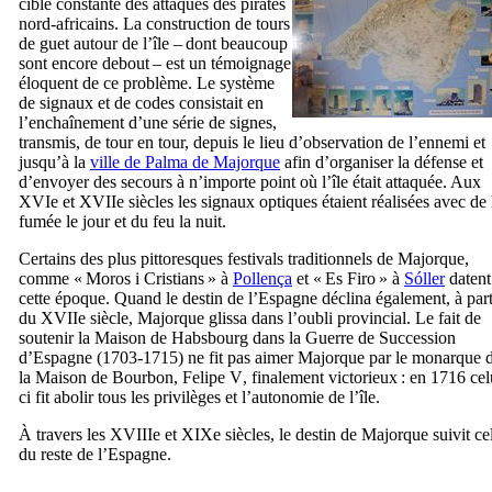
cible constante des attaques des pirates
nord-africains. La construction de tours
de guet autour de l’île – dont beaucoup
sont encore debout – est un témoignage
éloquent de ce problème. Le système
de signaux et de codes consistait en
l’enchaînement d’une série de signes,
transmis, de tour en tour, depuis le lieu d’observation de l’ennemi et
jusqu’à la
ville de
Palma
de Majorque
afin d’organiser la défense et
d’envoyer des secours à n’importe point où l’île était attaquée. Aux
XVIe
et
XVIIe
siècles les signaux optiques étaient réalisées avec de 
fumée le jour et du feu la nuit.
Certains des plus pittoresques festivals traditionnels de Majorque,
comme «
Moros i Cristians
» à
Pollença
et «
Es Firo
» à
Sóller
datent
cette époque. Quand le destin de l’Espagne déclina également, à part
du
XVIIe
siècle, Majorque glissa dans l’oubli provincial. Le fait de
soutenir la Maison de Habsbourg dans la Guerre de Succession
d’Espagne (1703-1715) ne fit pas aimer Majorque par le monarque 
la Maison de Bourbon,
Felipe
V
, finalement victorieux : en 1716 cel
ci fit abolir tous les privilèges et l’autonomie de l’île.
À travers les
XVIIIe
et
XIXe
siècles, le destin de Majorque suivit ce
du reste de l’Espagne.