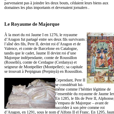
parvenaient pas à joindre les deux bouts, cédaient leurs biens aux
domaines les plus importants et devenaient
jornalers
.
Le Royaume de Majorque
À la mort du roi
Jaume
I
en 1276, le royaume
d’Aragon fut partagé entre ses deux fils survivants :
l’aîné des fils,
Pere
II
, devint roi d’Aragon et de
Valence, et comte de Barcelone en Catalogne,
tandis que le cadet,
Jaume
II
devint roi d’une
Majorque indépendante, comte de Roussillon
(
Rosselló
), comte de Cerdagne (
Cerdanya
) et
seigneur de Montpellier (
Montpeller
) ; sa capitale
se trouvait à Perpignan (
Perpinyà
) en Roussillon.
Cependant,
Pere
II
se considérait lui-
même comme l’héritier légitime de
l’ensemble du royaume de
Jaume
Ier
En 1285, le fils de
Pere
II
, Alphonse
s’empara de Majorque – avant de
succéder à son père comme roi
d’Aragon, en 1291, sous le nom d’
Alfons
II
el Franc
. En 1295,
Jau