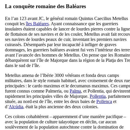
La conquête romaine des Baléares
En l’an 123 avant JC, le général romain
Quintus Caecilius Metellus
conquit les
îles Baléares
. Ayant connaissance que les guerriers
insulaires étaient capables de lancer de lourdes pierres contre la ligne
de flottaison de ses navires et de les couler,
Metellus
avait fait recouv
ses navires de lourdes peaux de cuir, inventant les premiers navires
cuirassés. Désemparés par leur incapacité à infliger de graves
dommages, les guerriers baléares avaient fui vers l’intérieur des terre
avant l’avancée des hommes de
Metellus
. On pense que les Romain
débarquèrent sur l’île de Majorque dans la région de la
Platja des Tr
dans le sud de l’île.
Metellus
amena de l’Ibérie 3000 vétérans et fonda deux camps
militaires, dans le style romain habituel, avec croisement de deux rue
principales : le
cardo maximus
et le
decumanus maximus
. Ces camp
furent connus comme
Palmeria
, ou
Palma
, et
Pollentia
, qui devinrent
rapidement les principales villes de Majorque.
Pollentia
, parfaitemen
située, au nord-est de l’île, entre les deux baies de
Pollença
et
d’
Alcúdia
, était la plus ancienne des deux colonies.
Ces colons cohabitèrent – apparemment d’une manière pacifique –
avec la population de culture talayotique en déclin, car aucun
soulèvement de la population autochtone contre la domination de