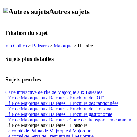
Autres sujets
Filiation du sujet
Via Gallica
>
Baléares
>
Majorque
> Histoire
Sujets plus détaillés
Sujets proches
Carte interactive de l'île de Majorque aux Baléares
L'île de Majorque aux Baléares - Brochure de l'OET
L'île de Majorque aux Baléares - Brochure des randonnées
L'île de Majorque aux Baléares - Brochure de l'artisanat
L'île de Majorque aux Baléares - Brochure gastronomie
L'île de Majorque aux Baléares - Carte des transports en commun
L'île de Majorque aux Baléares - L'histoire
Le comté de Palma de Majorque à Majorque
Le comté de Serra de Tramuntana à Majorque