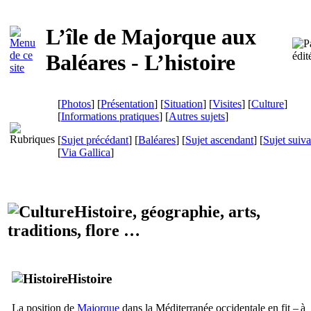
L’île de Majorque aux
Baléares - L’histoire
[
Photos
] [
Présentation
] [
Situation
] [
Visites
] [
Culture
]
[
Informations pratiques
] [
Autres sujets
]
[
Sujet précédant
] [
Baléares
] [
Sujet ascendant
] [
Sujet suiva
[
Via Gallica
]
Histoire, géographie, arts,
traditions, flore …
Histoire
La position de
Majorque
dans la Méditerranée occidentale en fit – à