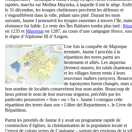
rapides, marcha sur
Medina Mayurka
, à laquelle il mit le siège. Enfi
le 31 décembre, les troupes chrétiennes percèrent les défenses et
s’engouffrèrent dans la ville, pillant sans pitié. Durant les mois
suivants,
Jaume
I
poursuivit les troupes ennemies à travers l’île, mais
résistance fut faible. Le reste des Îles Baléares tomba plus tard :
Ibiza
en 1235 et
Minorque
en 1287, au cours d’une campagne féroce, sou
le règne d’Alphonse
III
d’Aragon.
Une fois la conquête de Majorque
terminée,
Jaume
I
procéda à la
répartition des terres
parmi ses
lieutenants et alliés. Les
alquerias
(fermes) maures, les
rafals
(hameaux
et les villages furent remis à leurs
nouveaux maîtres (
senyors
). Beauco
de toponymes furent changés, mais 
bon nombre de localités conservèrent leur nom arabe. Beaucoup de
lieux prirent le nom de leur nouveau seigneur, précédés par les
particules possessives «
Son
» ou «
Sa
».
Jaume
I
consigna cette
répartition des terres dans son «
Llibre del Repartiment
», le Livre de
Répartition.
Parmi les priorités de
Jaume
il y avait un programme rapide de
construction d’églises, la christianisation de la population locale et
l’envoi de colons venus de Catalogne – surtout des environs de la vil