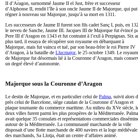
II
d’Aragon, surnommé
Jaume
II
el Just
, frère et successeur
d’Alphonse
II
, rendit l’île à son oncle
Jaume
II
de Majorque, qui put
régner à nouveau sur Majorque, jusqu’à sa mort en 1311.
Les successeurs de
Jaume
II
furent son fils cadet
Sanç
I
, puis, en 13
le neveu de Sanche,
Jaume
III
. Jacques
III
de Majorque fut évincé p
Pere
III
d’Aragon en 1343 et fut contraint à l’exil à Perpignan. Six a
plus tard, il essaya de récupérer son royaume en débarquant à
Majorque, mais fut vaincu et tué, par son beau-frère le roi Pierre
IV
d’Aragon, à la bataille de
Llucmajor
, le 25 octobre 1349. Le royau
de Majorque fut désormais lié à la Couronne d’Aragon, mais conser
un degré élevé d’autonomie.
Majorque sous la Couronne d’Aragon
Le destin de Majorque, et en particulier celui de
Palma
, suivit alors 
près celui de Barcelone, siège catalan de la Couronne d’Aragon et
plaque tournante du commerce maritime. Au milieu du
XVe
siècle, l
deux villes furent parmi les plus prospères de la Méditerranée.
Palm
avait quelque 35 consulats et représentations commerciales dissémin
autour de la Méditerranée. La communauté marchande de la ville
disposait d’une flotte marchande de 400 navires et la loge médiévale
des marchands,
Sa Llotja
, était un centre d’affaires animé.