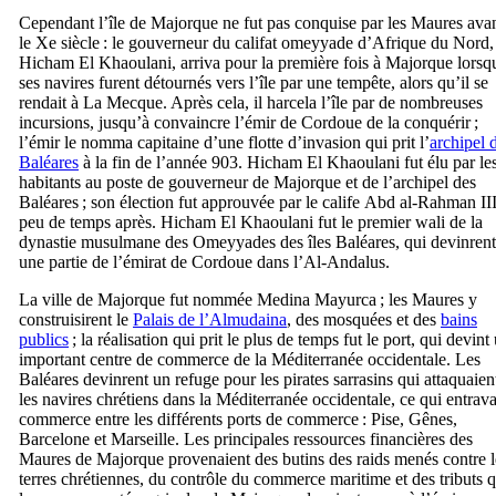
Cependant l’île de Majorque ne fut pas conquise par les Maures ava
le
Xe
siècle : le gouverneur du califat omeyyade d’Afrique du Nord,
Hicham El Khaoulani
, arriva pour la première fois à Majorque lorsq
ses navires furent détournés vers l’île par une tempête, alors qu’il se
rendait à La Mecque. Après cela, il harcela l’île par de nombreuses
incursions, jusqu’à convaincre l’émir de Cordoue de la conquérir ;
l’émir le nomma capitaine d’une flotte d’invasion qui prit l’
archipel 
Baléares
à la fin de l’année 903.
Hicham El Khaoulani
fut élu par le
habitants au poste de gouverneur de Majorque et de l’archipel des
Baléares ; son élection fut approuvée par le calife
Abd al-Rahman
II
peu de temps après.
Hicham El Khaoulani
fut le premier
wali
de la
dynastie musulmane des Omeyyades des îles Baléares, qui devinrent
une partie de l’émirat de Cordoue dans l’
Al-Andalus
.
La ville de Majorque fut nommée
Medina Mayurca
; les Maures y
construisirent le
Palais de l’Almudaina
, des mosquées et des
bains
publics
; la réalisation qui prit le plus de temps fut le port, qui devint
important centre de commerce de la Méditerranée occidentale. Les
Baléares devinrent un refuge pour les pirates sarrasins qui attaquaien
les navires chrétiens dans la Méditerranée occidentale, ce qui entrava
commerce entre les différents ports de commerce : Pise, Gênes,
Barcelone et Marseille. Les principales ressources financières des
Maures de Majorque provenaient des butins des raids menés contre l
terres chrétiennes, du contrôle du commerce maritime et des tributs 