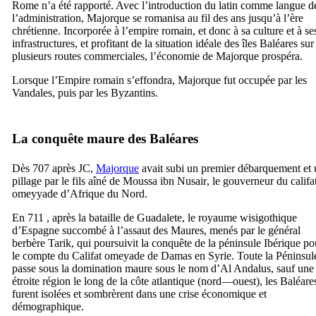
Rome n’a été rapporté. Avec l’introduction du latin comme langue d
l’administration, Majorque se romanisa au fil des ans jusqu’à l’ère
chrétienne. Incorporée à l’empire romain, et donc à sa culture et à se
infrastructures, et profitant de la situation idéale des îles Baléares sur
plusieurs routes commerciales, l’économie de Majorque prospéra.
Lorsque l’Empire romain s’effondra, Majorque fut occupée par les
Vandales, puis par les Byzantins.
La conquête maure des Baléares
Dès 707 après JC,
Majorque
avait subi un premier débarquement et 
pillage par le fils aîné de
Moussa ibn Nusair
, le gouverneur du califa
omeyyade d’Afrique du Nord.
En 711 , après la bataille de
Guadalete
, le royaume wisigothique
d’Espagne succombé à l’assaut des Maures, menés par le général
berbère Tarik, qui poursuivit la conquête de la péninsule Ibérique po
le compte du Califat omeyade de Damas en Syrie. Toute la Péninsul
passe sous la domination maure sous le nom d’
Al Andalus
, sauf une
étroite région le long de la côte atlantique (nord—ouest), les Baléare
furent isolées et sombrèrent dans une crise économique et
démographique.