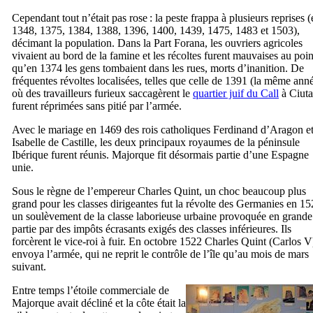
Cependant tout n’était pas rose : la peste frappa à plusieurs reprises 
1348, 1375, 1384, 1388, 1396, 1400, 1439, 1475, 1483 et 1503),
décimant la population. Dans la
Part Forana
, les ouvriers agricoles
vivaient au bord de la famine et les récoltes furent mauvaises au poin
qu’en 1374 les gens tombaient dans les rues, morts d’inanition. De
fréquentes révoltes localisées, telles que celle de 1391 (la même ann
où des travailleurs furieux saccagèrent le
quartier juif du
Call
à
Ciuta
furent réprimées sans pitié par l’armée.
Avec le mariage en 1469 des rois catholiques Ferdinand d’Aragon e
Isabelle de Castille, les deux principaux royaumes de la péninsule
Ibérique furent réunis. Majorque fit désormais partie d’une Espagne
unie.
Sous le règne de l’empereur Charles Quint, un choc beaucoup plus
grand pour les classes dirigeantes fut la révolte des
Germanies
en 15
un soulèvement de la classe laborieuse urbaine provoquée en grande
partie par des impôts écrasants exigés des classes inférieures. Ils
forcèrent le vice-roi à fuir. En octobre 1522 Charles Quint (
Carlos
V
envoya l’armée, qui ne reprit le contrôle de l’île qu’au mois de mars
suivant.
Entre temps l’étoile commerciale de
Majorque avait décliné et la côte était la