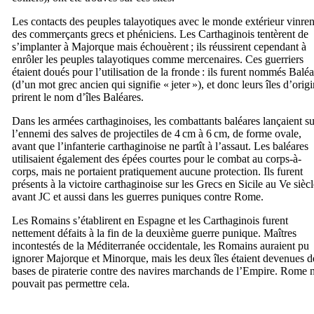
Les contacts des peuples talayotiques avec le monde extérieur vinren
des commerçants grecs et phéniciens. Les Carthaginois tentèrent de
s’implanter à Majorque mais échouèrent ; ils réussirent cependant à
enrôler les peuples talayotiques comme mercenaires. Ces guerriers
étaient doués pour l’utilisation de la fronde : ils furent nommés Baléa
(d’un mot grec ancien qui signifie « jeter »), et donc leurs îles d’orig
prirent le nom d’îles Baléares.
Dans les armées carthaginoises, les combattants baléares lançaient su
l’ennemi des salves de projectiles de 4 cm à 6 cm, de forme ovale,
avant que l’infanterie carthaginoise ne partît à l’assaut. Les baléares
utilisaient également des épées courtes pour le combat au corps-à-
corps, mais ne portaient pratiquement aucune protection. Ils furent
présents à la victoire carthaginoise sur les Grecs en Sicile au
Ve
siècl
avant JC et aussi dans les guerres puniques contre Rome.
Les Romains s’établirent en Espagne et les Carthaginois furent
nettement défaits à la fin de la deuxième guerre punique. Maîtres
incontestés de la Méditerranée occidentale, les Romains auraient pu
ignorer Majorque et Minorque, mais les deux îles étaient devenues d
bases de piraterie contre des navires marchands de l’Empire. Rome 
pouvait pas permettre cela.