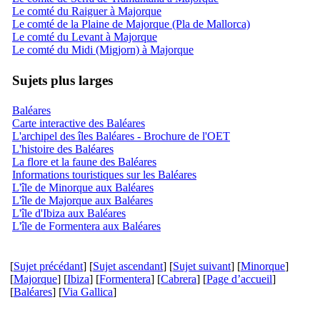
Le comté du Raiguer à Majorque
Le comté de la Plaine de Majorque (Pla de Mallorca)
Le comté du Levant à Majorque
Le comté du Midi (Migjorn) à Majorque
Sujets plus larges
Baléares
Carte interactive des Baléares
L'archipel des îles Baléares - Brochure de l'OET
L'histoire des Baléares
La flore et la faune des Baléares
Informations touristiques sur les Baléares
L'île de Minorque aux Baléares
L'île de Majorque aux Baléares
L'île d'Ibiza aux Baléares
L'île de Formentera aux Baléares
[
Sujet précédant
] [
Sujet ascendant
] [
Sujet suivant
] [
Minorque
]
[
Majorque
] [
Ibiza
] [
Formentera
] [
Cabrera
] [
Page d’accueil
]
[
Baléares
] [
Via Gallica
]