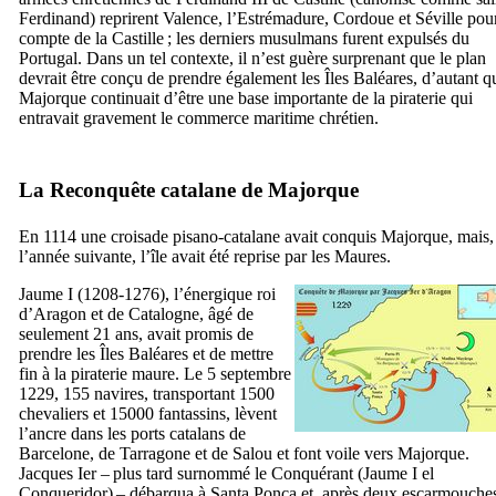
Ferdinand) reprirent Valence, l’Estrémadure, Cordoue et Séville pour
compte de la Castille ; les derniers musulmans furent expulsés du
Portugal. Dans un tel contexte, il n’est guère surprenant que le plan
devrait être conçu de prendre également les Îles Baléares, d’autant q
Majorque continuait d’être une base importante de la piraterie qui
entravait gravement le commerce maritime chrétien.
La Reconquête catalane de Majorque
En 1114 une croisade pisano-catalane avait conquis Majorque, mais,
l’année suivante, l’île avait été reprise par les Maures.
Jaume
I
(1208-1276), l’énergique roi
d’Aragon et de Catalogne, âgé de
seulement 21 ans, avait promis de
prendre les Îles Baléares et de mettre
fin à la piraterie maure. Le 5 septembre
1229, 155 navires, transportant 1500
chevaliers et 15000 fantassins, lèvent
l’ancre dans les ports catalans de
Barcelone, de Tarragone et de Salou et font voile vers Majorque.
Jacques
Ier
– plus tard surnommé le Conquérant (
Jaume
I
el
Conqueridor
) – débarqua à
Santa Ponça
et, après deux escarmouche