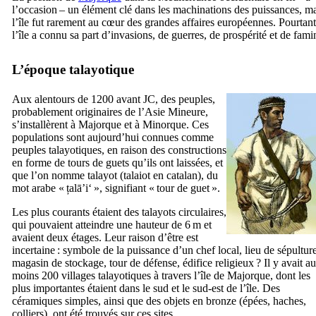
l’occasion – un élément clé dans les machinations des puissances, m
l’île fut rarement au cœur des grandes affaires européennes. Pourtant
l’île a connu sa part d’invasions, de guerres, de prospérité et de fami
L’époque talayotique
Aux alentours de 1200 avant JC, des peuples,
probablement originaires de l’Asie Mineure,
s’installèrent à Majorque et à Minorque. Ces
populations sont aujourd’hui connues comme
peuples talayotiques, en raison des constructions
en forme de tours de guets qu’ils ont laissées, et
que l’on nomme talayot (
talaiot
en catalan), du
mot arabe «
țalā’i‘
», signifiant « tour de guet ».
Les plus courants étaient des talayots circulaires,
qui pouvaient atteindre une hauteur de 6 m et
avaient deux étages. Leur raison d’être est
incertaine : symbole de la puissance d’un chef local, lieu de sépulture
magasin de stockage, tour de défense, édifice religieux ? Il y avait au
moins 200 villages talayotiques à travers l’île de Majorque, dont les
plus importantes étaient dans le sud et le sud-est de l’île. Des
céramiques simples, ainsi que des objets en bronze (épées, haches,
colliers), ont été trouvés sur ces sites.