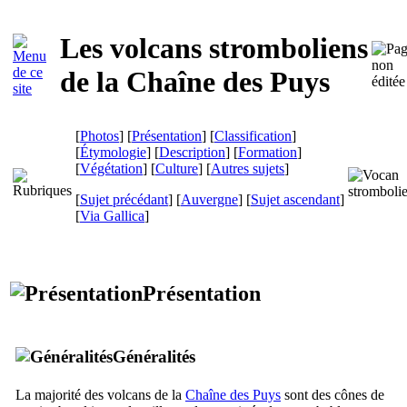
Les volcans stromboliens
de la Chaîne des Puys
[
Photos
] [
Présentation
] [
Classification
]
[
Étymologie
] [
Description
] [
Formation
]
[
Végétation
] [
Culture
] [
Autres sujets
]
[
Sujet précédant
] [
Auvergne
] [
Sujet ascendant
]
[
Via Gallica
]
Présentation
Généralités
La majorité des volcans de la
Chaîne des Puys
sont des cônes de