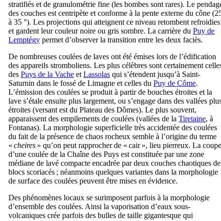
stratifiés et de granulométrie fine (les bombes sont rares). Le pendag
des couches est centripète et conforme à la pente externe du cône (2
à 35 °). Les projections qui atteignent ce niveau retombent refroidies
et gardent leur couleur noire ou gris sombre. La carrière du
Puy de
Lemptégy
permet d’observer la transition entre les deux faciès.
De nombreuses coulées de laves ont été émises lors de l’édification
des appareils stromboliens. Les plus célèbres sont certainement celle
des
Puys de la Vache
et
Lassolas
qui s’étendent jusqu’à Saint-
Saturnin dans le fossé de Limagne et celles du
Puy de Côme
.
L’émission des coulées se produit à partir de bouches étroites et la
lave s’étale ensuite plus largement, ou s’engage dans des vallées plu
étroites (versant est du Plateau des Dômes). Le plus souvent,
apparaissent des empilements de coulées (vallées de la
Tiretaine
, à
Fontanas). La morphologie superficielle très accidentée des coulées
du fait de la présence de chaos rocheux semble à l’origine du terme
«
cheires
» qu’on peut rapprocher de «
cair
», lieu pierreux. La coup
d’une coulée de la Chaîne des Puys est constituée par une zone
médiane de lavé compacte encadrée par deux couches chaotiques de
blocs scoriacés ; néanmoins quelques variantes dans la morphologie
de surface des coulées peuvent être mises en évidence.
Des phénomènes locaux se surimposent parfois à la morphologie
d’ensemble des coulées. Ainsi la vaporisation d’eaux sous-
volcaniques crée parfois des bulles de taille gigantesque qui