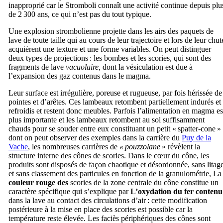
inapproprié car le
Stromboli
connaît une activité continue depuis plu
de 2 300 ans, ce qui n’est pas du tout typique.
Une explosion strombolienne projette dans les airs des paquets de
lave de toute taille qui au cours de leur trajectoire et lors de leur chut
acquièrent une texture et une forme variables. On peut distinguer
deux types de projections : les bombes et les scories, qui sont des
fragments de lave
vacuolaire,
dont la vésiculation est due à
l’expansion des gaz contenus dans le magma.
Leur surface est irrégulière, poreuse et rugueuse, par fois hérissée de
pointes et d’arêtes. Ces lambeaux retombent partiellement indurés et
refroidis et restent donc meubles. Parfois l’alimentation en magma es
plus importante et les lambeaux retombent au sol suffisamment
chauds pour se souder entre eux constituant un petit «
spatter-cone
»
dont on peut observer des exemples dans la carrière du
Puy de la
Vache
, les nombreuses carrières de
«
pouzzolane
» révèlent la
structure interne des cônes de scories. Dans le cœur du cône, les
produits sont disposés de façon chaotique et désordonnée, sans litag
et sans classement des particules en fonction de la granulométrie, La
couleur rouge des
scories de la zone centrale du cône constitue un
caractère spécifique qui s’explique par
L’oxydation du fer contenu
dans la lave au contact des circulations d’air : cette modification
postérieure à la mise en place des scories est possible car la
température reste élevée. Les faciès périphériques des cônes sont