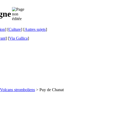
gne
ion
] [
Culture
] [
Autres sujets
]
vant
]
[
Via Gallica
]
Volcans stromboliens
> Puy de Chanat