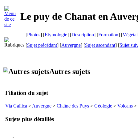
Le puy de Chanat en Auver
[
Photos
] [
Étymologie
] [
Description
] [
Formation
] [
Végétat
[
Sujet précédant
] [
Auvergne
] [
Sujet ascendant
] [
Sujet sui
Autres sujets
Filiation du sujet
Via Gallica
>
Auvergne
>
Chaîne des Puys
>
Géologie
>
Volcans
>
Sujets plus détaillés