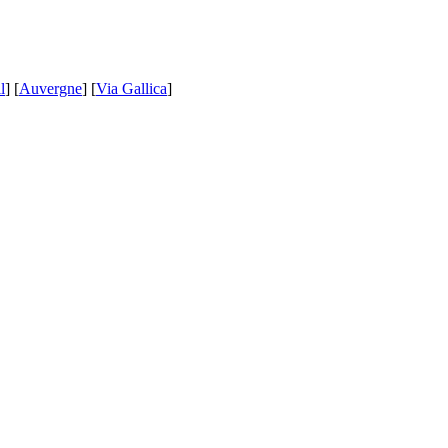
l
] [
Auvergne
] [
Via Gallica
]