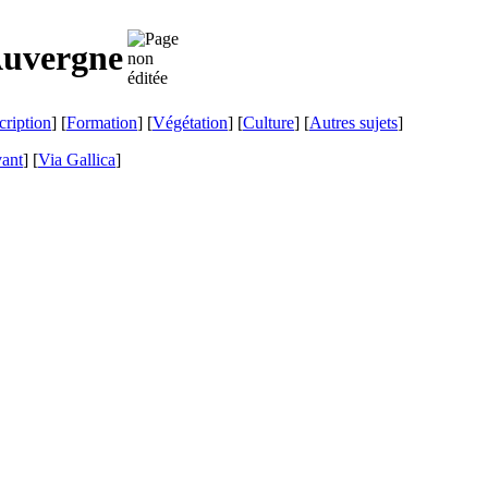
Auvergne
cription
] [
Formation
] [
Végétation
] [
Culture
] [
Autres sujets
]
vant
]
[
Via Gallica
]