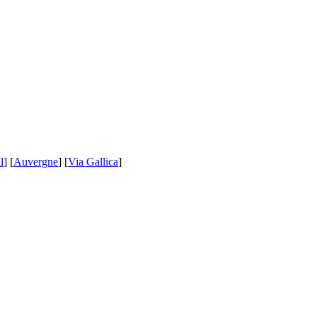
l
] [
Auvergne
] [
Via Gallica
]