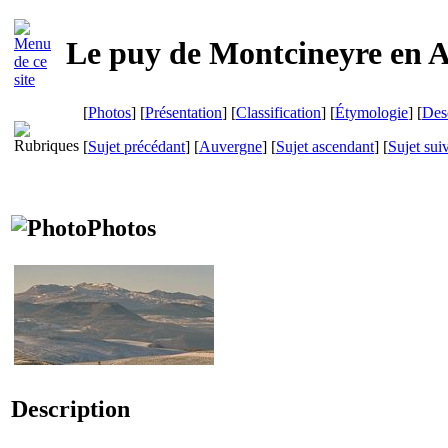
Le puy de Montcineyre en 
[
Photos
] [
Présentation
] [
Classification
] [
Étymologie
] [
Des
[
Sujet précédant
] [
Auvergne
] [
Sujet ascendant
] [
Sujet sui
Photos
Description