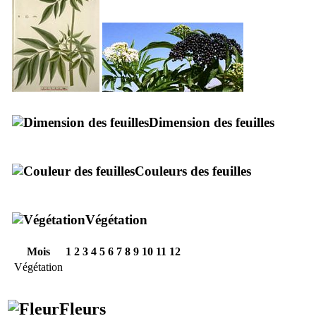
Dimension des feuilles
Couleurs des feuilles
Végétation
Mois
1
2
3
4
5
6
7
8
9
10
11
12
Végétation
Fleurs