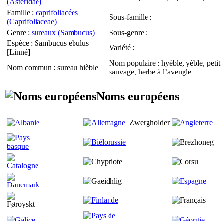
(
Asteridae
)
Famille
:
caprifoliacées
Sous-famille
:
(
Caprifoliaceae
)
Genre
:
sureaux (
Sambucus
)
Sous-genre
:
Espèce
:
Sambucus ebulus
Variété
:
[Linné]
Nom populaire
: hyèble, yèble, peti
Nom commun
: sureau hièble
sauvage, herbe à l’aveugle
Noms européens
Zwergholder