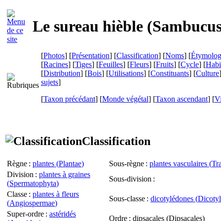
Le sureau hièble (
Sambucus
[
Photos
] [
Présentation
] [
Classification
] [
Noms
] [
Étymolog
[
Racines
] [
Tiges
] [
Feuilles
] [
Fleurs
] [
Fruits
] [
Cycle
] [
Habi
[
Distribution
] [
Bois
] [
Utilisations
] [
Constituants
] [
Culture
sujets
]
[
Taxon précédant
] [
Monde végétal
] [
Taxon ascendant
]
[
Vi
Classification
Règne
:
plantes (
Plantae
)
Sous-règne
:
plantes vasculaires (
Tr
Division
:
plantes à graines
Sous-division
:
(
Spermatophyta
)
Classe
:
plantes à fleurs
Sous-classe
:
dicotylédones (
Dicoty
(
Angiospermae
)
Super-ordre
:
astéridés
Ordre
: dipsacales (
Dipsacales
)