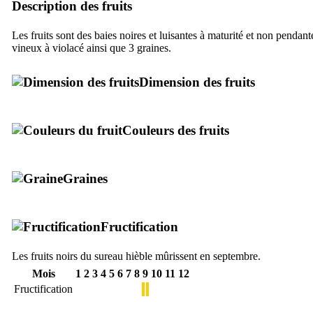
Description des fruits
Les fruits sont des baies noires et luisantes à maturité et non pendant
vineux à violacé ainsi que 3 graines.
Dimension des fruits
Couleurs des fruits
Graines
Fructification
Les fruits noirs du sureau hièble mûrissent en septembre.
Mois
1
2
3
4
5
6
7
8
9
10
11
12
Fructification