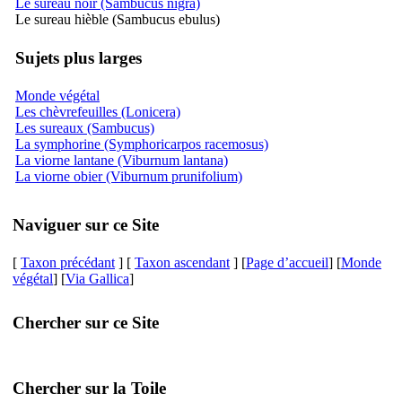
Le sureau noir (Sambucus nigra)
Le sureau hièble (Sambucus ebulus)
Sujets plus larges
Monde végétal
Les chèvrefeuilles (Lonicera)
Les sureaux (Sambucus)
La symphorine (Symphoricarpos racemosus)
La viorne lantane (Viburnum lantana)
La viorne obier (Viburnum prunifolium)
Naviguer sur ce Site
[
Taxon précédant
] [
Taxon ascendant
] [
Page d’accueil
] [
Monde
végétal
] [
Via Gallica
]
Chercher sur ce Site
Chercher sur la Toile