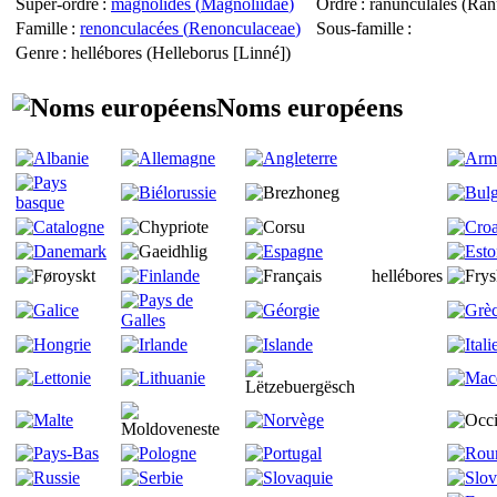
Super-ordre
:
magnolidés (
Magnoliidae
)
Ordre
: ranunculales (
Ran
Famille
:
renonculacées (
Renonculaceae
)
Sous-famille
:
Genre
: hellébores (
Helleborus
[Linné])
Noms européens
hellébores