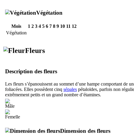
Végétation
Mois
1
2
3
4
5
6
7
8
9
10
11
12
Végétation
Fleurs
Description des fleurs
Les fleurs s’épanouissent au sommet d’une hampe comportant de une
foliacées. Elles possèdent cinq
sépales
pétaloïdes, parfois non régulie
extrêmement petits et un grand nombre d’étamines.
Dimension des fleurs