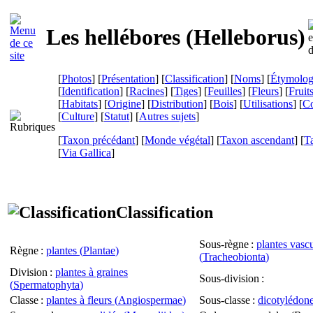
Les hellébores (
Helleborus
)
[
Photos
] [
Présentation
] [
Classification
] [
Noms
] [
Étymolog
[
Identification
] [
Racines
] [
Tiges
] [
Feuilles
] [
Fleurs
] [
Fruit
[
Habitats
] [
Origine
] [
Distribution
] [
Bois
] [
Utilisations
] [
Co
[
Culture
] [
Statut
] [
Autres sujets
]
[
Taxon précédant
] [
Monde végétal
] [
Taxon ascendant
] [
T
[
Via Gallica
]
Classification
Sous-règne
:
plantes vascu
Règne
:
plantes (
Plantae
)
(
Tracheobionta
)
Division
:
plantes à graines
Sous-division
:
(
Spermatophyta
)
Classe
:
plantes à fleurs (
Angiospermae
)
Sous-classe
:
dicotylédone