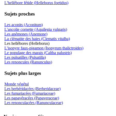
L'hellébore fétide (Helleborus foetidus)
Sujets proches
Les aconits (Aconitum)
L'ancolie cornette (Aquilegia vulgaris)
Les anémones (Anemone)
La clématite des haies (Clematis vitalba)
Les hellébores (Helleborus)
L'isopyre faux-pigamon (Isopyrum thalictroides)
Le populage des marais (Caltha palustris)
Les pulsatilles (Pulsatilla)
Les renoncules (Ranunculus)
Sujets plus larges
Monde végétal
Les berbéridacées (Berberidaceae)
Les fumariacées (Fumariaceae)
Les papavéracées (Papaveraceae)
Les renonculacées (Ranunculaceae)