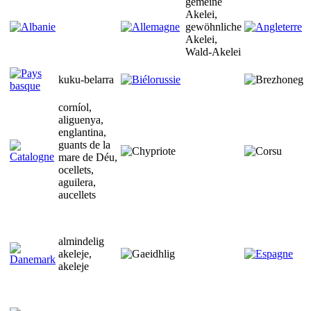
gemeine
Akelei,
gewöhnliche
Akelei,
Wald-Akelei
kuku-belarra
corníol,
aliguenya,
englantina,
guants de la
mare de Déu,
ocellets,
aguilera,
aucellets
almindelig
akeleje,
akeleje