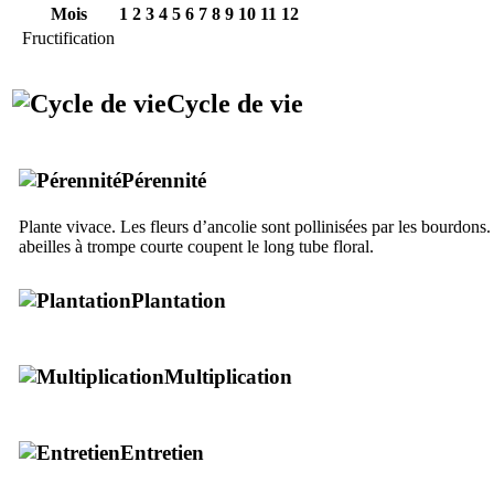
Mois
1
2
3
4
5
6
7
8
9
10
11
12
Fructification
Cycle de vie
Pérennité
Plante vivace. Les fleurs d’ancolie sont pollinisées par les bourdons. 
abeilles à trompe courte coupent le long tube floral.
Plantation
Multiplication
Entretien