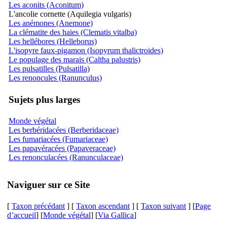
Les aconits (Aconitum)
L'ancolie cornette (Aquilegia vulgaris)
Les anémones (Anemone)
La clématite des haies (Clematis vitalba)
Les hellébores (Helleborus)
L'isopyre faux-pigamon (Isopyrum thalictroides)
Le populage des marais (Caltha palustris)
Les pulsatilles (Pulsatilla)
Les renoncules (Ranunculus)
Sujets plus larges
Monde végétal
Les berbéridacées (Berberidaceae)
Les fumariacées (Fumariaceae)
Les papavéracées (Papaveraceae)
Les renonculacées (Ranunculaceae)
Naviguer sur ce Site
[
Taxon précédant
] [
Taxon ascendant
] [
Taxon suivant
] [
Page
d’accueil
] [
Monde végétal
] [
Via Gallica
]