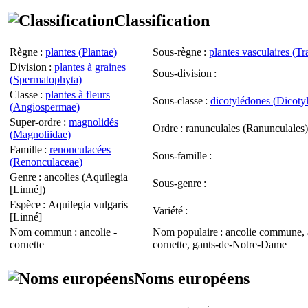
Classification
Règne
:
plantes (
Plantae
)
Sous-règne
:
plantes vasculaires (
Tr
Division
:
plantes à graines
Sous-division
:
(
Spermatophyta
)
Classe
:
plantes à fleurs
Sous-classe
:
dicotylédones (
Dicoty
(
Angiospermae
)
Super-ordre
:
magnolidés
Ordre
: ranunculales (
Ranunculales
)
(
Magnoliidae
)
Famille
:
renonculacées
Sous-famille
:
(
Renonculaceae
)
Genre
: ancolies (
Aquilegia
Sous-genre
:
[Linné])
Espèce
:
Aquilegia vulgaris
Variété
:
[Linné]
Nom commun
: ancolie -
Nom populaire
: ancolie commune, 
cornette
cornette, gants-de-Notre-Dame
Noms européens