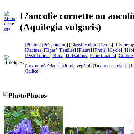
L’ancolie cornette ou anco
(
Aquilegia vulgaris
)
[
Photos
] [
Présentation
] [
Classification
] [
Noms
] [
Étymolog
[
Racines
] [
Tiges
] [
Feuilles
] [
Fleurs
] [
Fruits
] [
Cycle
] [
Habi
[
Distribution
] [
Bois
] [
Utilisations
] [
Constituants
] [
Culture
[
Taxon précédant
] [
Monde végétal
] [
Taxon ascendant
] [
T
Gallica
]
Photos