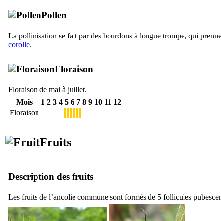
Pollen
La pollinisation se fait par des bourdons à longue trompe, qui prennen
corolle
.
Floraison
Floraison de mai à juillet.
Mois
1
2
3
4
5
6
7
8
9
10
11
12
Floraison
Fruits
Description des fruits
Les fruits de l’ancolie commune sont formés de 5 follicules pubescen