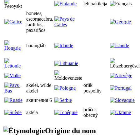
lehtoakileija
bonetes,
escornacabra,
fardillos,
paxariños
harangláb
akelei, wilde
orlik
akelei
pospolity
аквигелия 6
orlíček
akleja
obecný
Origine du nom