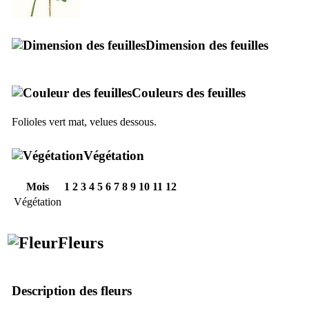
Dimension des feuilles
Couleurs des feuilles
Folioles vert mat, velues dessous.
Végétation
Mois
1
2
3
4
5
6
7
8
9
10
11
12
Végétation
Fleurs
Description des fleurs