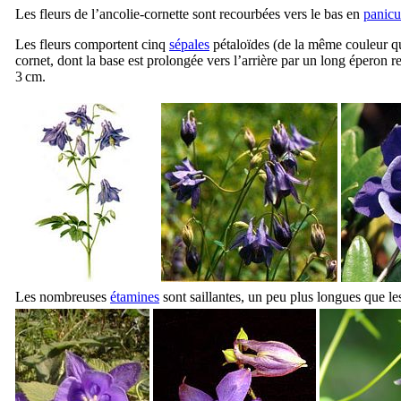
Les fleurs de l’ancolie-cornette sont recourbées vers le bas en
panicu
Les fleurs comportent cinq
sépales
pétaloïdes (de la même couleur que
cornet, dont la base est prolongée vers l’arrière par un long éperon 
3 cm.
Les nombreuses
étamines
sont saillantes, un peu plus longues que les