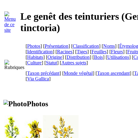
Le genêt des teinturiers (
Ge
tinctoria
)
[
Photos
] [
Présentation
] [
Classification
] [
Noms
] [
Étymolog
[
Identification
] [
Racines
] [
Tiges
] [
Feuilles
] [
Fleurs
] [
Fruit
[
Habitats
] [
Origine
] [
Distribution
] [
Bois
] [
Utilisations
] [
Co
[
Culture
] [
Statut
] [
Autres sujets
]
[
Taxon précédant
] [
Monde végétal
] [
Taxon ascendant
] [
T
[
Via Gallica
]
Photos