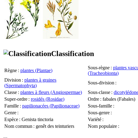
Classification
Sous-règne
:
plantes vascu
Règne
:
plantes (
Plantae
)
(
Tracheobionta
)
Division
:
plantes à graines
Sous-division
:
(
Spermatophyta
)
Classe
:
plantes à fleurs (
Angiospermae
)
Sous-classe
:
dicotylédone
Super-ordre
:
rosidés (
Rosidae
)
Ordre
: fabales (
Fabales
)
Famille
:
papilionacées (
Papilionaceae
)
Sous-famille
:
Genre
:
Sous-genre
:
Espèce
:
Genista tinctoria
Variété
:
Nom commun
: genêt des teinturiers
Nom populaire
: