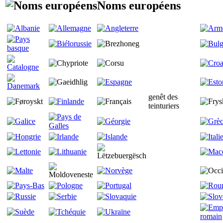
Noms européens
genêt des
teinturiers