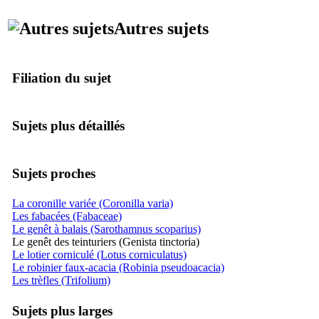
Autres sujets
Filiation du sujet
Sujets plus détaillés
Sujets proches
La coronille variée (Coronilla varia)
Les fabacées (Fabaceae)
Le genêt à balais (Sarothamnus scoparius)
Le genêt des teinturiers (Genista tinctoria)
Le lotier corniculé (Lotus corniculatus)
Le robinier faux-acacia (Robinia pseudoacacia)
Les trèfles (Trifolium)
Sujets plus larges