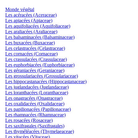
Monde végétal
Les acéracées (Aceraceae)
Les apiacées (Apiaceae)
Les aquifoliacées (Aquifoliaceae)
Les araliacées (Araliaceae)
Les balsaminacées (Balsaminaceae)
Les buxacées (Buxaceae)
Les celastracées (Celastraceae)
Les cornacées (Cornaceae)
Les crassulacées (Crassulaceae)
Les euphorbiacées (Euphorbiaceae)
Les géraniacées (Geraniaceae)
Les grossulariacées (Grossulariaceae)
Les hippocastanacées (Hippocastanaceae)
Les juglandacées (Juglandaceae)
Les loranthacées (Loranthaceae)
Les onagracées (Onagraceae)
Les oxalidacées (Oxalidaceae)
Les papilionacées (Papilionaceae)
Les rhamnacées (Rhamnaceae)
Les rosacées (Rosaceae)
Les saxifragales (Saxifragales)
Les thyméléacées (Thymelaeaceae)
Les vitacées (Vitaceae)