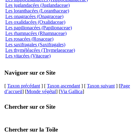
Les juglandacées (Juglandaceae)
Les loranthacées (Loranthaceae)
Les onagracées (Onagraceae)
Les oxalidacées (Oxalidaceae)
Les papilionacées (Papilionaceae)
Les rhamnacées (Rhamnaceae)
Les rosacées (Rosaceae)
Les saxifragales (Saxifragales)
Les thyméléacées (Thymelaeaceae)
Les vitacées (Vitaceae)
Naviguer sur ce Site
[
Taxon précédant
] [
Taxon ascendant
] [
Taxon suivant
] [
Page
d’accueil
] [
Monde végétal
] [
Via Gallica
]
Chercher sur ce Site
Chercher sur la Toile