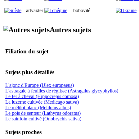
ärtväxter
bobovité
Autres sujets
Filiation du sujet
Sujets plus détaillés
L'ajonc d'Europe (Ulex europaeus)
L'astragale à feuilles de réglisse (Astragalus glycyphyllos)
Le fer à cheval (Hippocrepis comosa)
La luzerne cultivée (Medicago sativa)
Le mélilot blanc (Melilotus albus)
Le pois de senteur (Lathyrus odoratus)
Le sainfoin cultivé (Onobrychis sativa)
Sujets proches