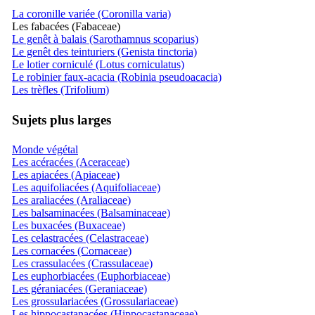
La coronille variée (Coronilla varia)
Les fabacées (Fabaceae)
Le genêt à balais (Sarothamnus scoparius)
Le genêt des teinturiers (Genista tinctoria)
Le lotier corniculé (Lotus corniculatus)
Le robinier faux-acacia (Robinia pseudoacacia)
Les trèfles (Trifolium)
Sujets plus larges
Monde végétal
Les acéracées (Aceraceae)
Les apiacées (Apiaceae)
Les aquifoliacées (Aquifoliaceae)
Les araliacées (Araliaceae)
Les balsaminacées (Balsaminaceae)
Les buxacées (Buxaceae)
Les celastracées (Celastraceae)
Les cornacées (Cornaceae)
Les crassulacées (Crassulaceae)
Les euphorbiacées (Euphorbiaceae)
Les géraniacées (Geraniaceae)
Les grossulariacées (Grossulariaceae)
Les hippocastanacées (Hippocastanaceae)