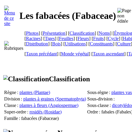
Les fabacées (
Fabaceae
)
[
Photos
] [
Présentation
] [
Classification
] [
Noms
] [
Étymolog
[
Racines
] [
Tiges
] [
Feuilles
] [
Fleurs
] [
Fruits
] [
Cycle
] [
Habi
[
Distribution
] [
Bois
] [
Utilisations
] [
Constituants
] [
Culture
[
Taxon précédant
] [
Monde végétal
] [
Taxon ascendant
] [
T
Classification
Règne
:
plantes (
Plantae
)
Sous-règne
:
plantes vas
Division
:
plantes à graines (
Spermatophyta
)
Sous-division
:
Classe
:
plantes à fleurs (
Angiospermae
)
Sous-classe
:
dicotylédo
Super-ordre
:
rosidés (
Rosidae
)
Ordre
: fabales (
Fabales
Famille
: fabacées (
Fabaceae
)