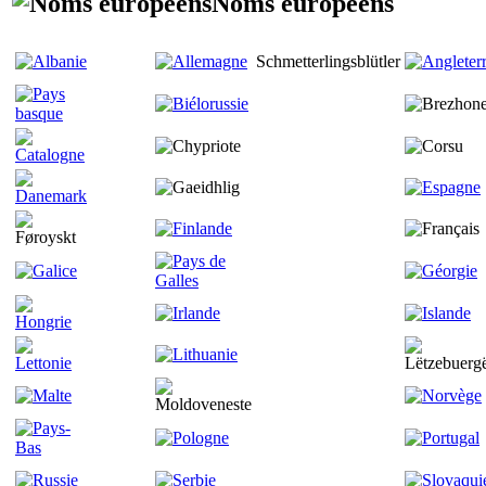
Noms européens
Schmetterlingsblütler