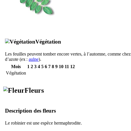
Végétation
Les feuilles peuvent tomber encore vertes, à l’automne, comme chez l
d’azote (ex :
aulne
).
Mois
1
2
3
4
5
6
7
8
9
10
11
12
Végétation
Fleurs
Description des fleurs
Le robinier est une espèce hermaphrodite.