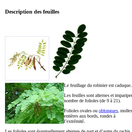
Description des feuilles
Le feuillage du robinier est caduque.
Les feuilles sont alternes et impari
nombre de folioles (de 9 à 21).
Folioles ovales ou
oblongues
, molles
entières aux bords, rondes à
l’extrémité.
Les folioles sont éventuellement alternes de part et d’autre du rachis.