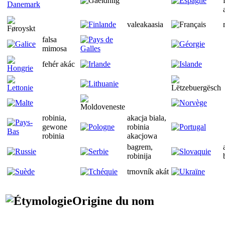
valeakaasia
falsa
mimosa
fehér akác
robinia,
akacja biala,
gewone
robinia
robinia
akacjowa
bagrem,
robinija
trnovník akát
Origine du nom