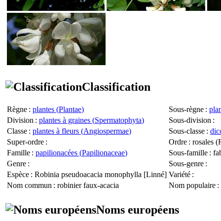
Classification
Règne
:
plantes (
Plantae
)
Sous-règne
:
plan
Division
:
plantes à graines (
Spermatophyta
)
Sous-division
:
Classe
:
plantes à fleurs (
Angiospermae
)
Sous-classe
:
dic
Super-ordre
:
Ordre
: rosales (
Famille
:
papilionacées (
Papilionaceae
)
Sous-famille
: fa
Genre
:
Sous-genre
:
Espèce
:
Robinia pseudoacacia monophylla
[Linné]
Variété
:
Nom commun
: robinier faux-acacia
Nom populaire
:
Noms européens