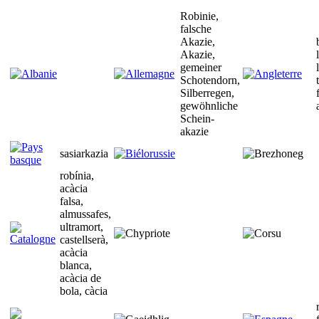
Robinie,
falsche
Akazie,
Akazie,
gemeiner
Schotendorn,
Silberregen,
gewöhnliche
Schein-
akazie
sasiarkazia
robínia,
acàcia
falsa,
almussafes,
ultramort,
castellserà,
acàcia
blanca,
acàcia de
bola, càcia