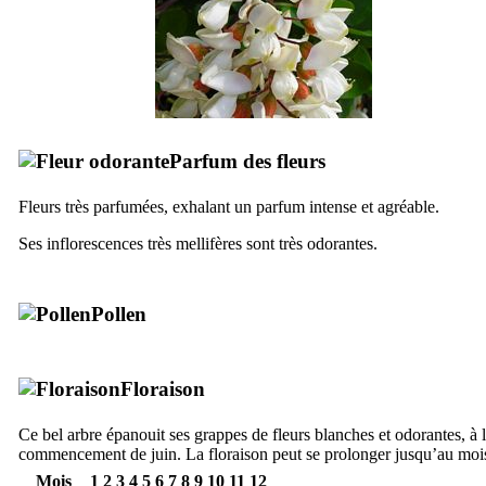
Parfum des fleurs
Fleurs très parfumées, exhalant un parfum intense et agréable.
Ses inflorescences très mellifères sont très odorantes.
Pollen
Floraison
Ce bel arbre épanouit ses grappes de fleurs blanches et odorantes, à 
commencement de juin. La floraison peut se prolonger jusqu’au mois 
Mois
1
2
3
4
5
6
7
8
9
10
11
12