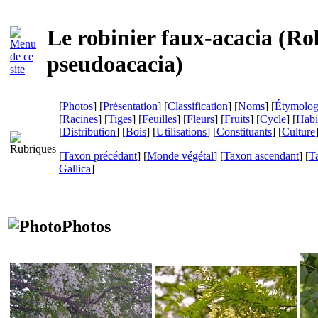
Le robinier faux-acacia (
Ro
pseudoacacia
)
[
Photos
] [
Présentation
] [
Classification
] [
Noms
] [
Étymolog
[
Racines
] [
Tiges
] [
Feuilles
] [
Fleurs
] [
Fruits
] [
Cycle
] [
Habi
[
Distribution
] [
Bois
] [
Utilisations
] [
Constituants
] [
Culture
[
Taxon précédant
] [
Monde végétal
] [
Taxon ascendant
] [
T
Gallica
]
Photos