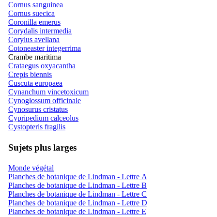
Cornus sanguinea
Cornus suecica
Coronilla emerus
Corydalis intermedia
Corylus avellana
Cotoneaster integerrima
Crambe maritima
Crataegus oxyacantha
Crepis biennis
Cuscuta europaea
Cynanchum vincetoxicum
Cynoglossum officinale
Cynosurus cristatus
Cypripedium calceolus
Cystopteris fragilis
Sujets plus larges
Monde végétal
Planches de botanique de Lindman - Lettre A
Planches de botanique de Lindman - Lettre B
Planches de botanique de Lindman - Lettre C
Planches de botanique de Lindman - Lettre D
Planches de botanique de Lindman - Lettre E