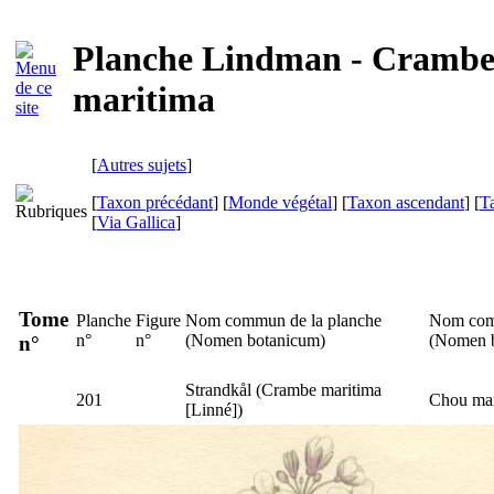
Planche Lindman - Cramb
maritima
[
Autres sujets
]
[
Taxon précédant
] [
Monde végétal
] [
Taxon ascendant
] [
T
[
Via Gallica
]
Tome
Planche
Figure
Nom commun de la planche
Nom com
n°
n°
(
Nomen botanicum
)
(
Nomen 
n°
Strandkål
(
Crambe maritima
201
Chou ma
[Linné])