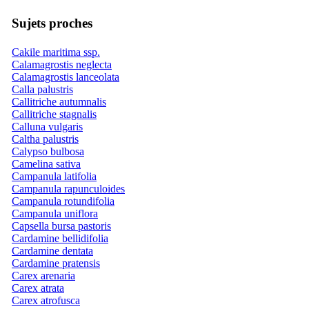
Sujets proches
Cakile maritima ssp.
Calamagrostis neglecta
Calamagrostis lanceolata
Calla palustris
Callitriche autumnalis
Callitriche stagnalis
Calluna vulgaris
Caltha palustris
Calypso bulbosa
Camelina sativa
Campanula latifolia
Campanula rapunculoides
Campanula rotundifolia
Campanula uniflora
Capsella bursa pastoris
Cardamine bellidifolia
Cardamine dentata
Cardamine pratensis
Carex arenaria
Carex atrata
Carex atrofusca