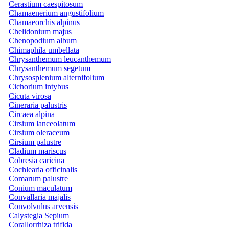
Cerastium caespitosum
Chamaenerium angustifolium
Chamaeorchis alpinus
Chelidonium majus
Chenopodium album
Chimaphila umbellata
Chrysanthemum leucanthemum
Chrysanthemum segetum
Chrysosplenium alternifolium
Cichorium intybus
Cicuta virosa
Cineraria palustris
Circaea alpina
Cirsium lanceolatum
Cirsium oleraceum
Cirsium palustre
Cladium mariscus
Cobresia caricina
Cochlearia officinalis
Comarum palustre
Conium maculatum
Convallaria majalis
Convolvulus arvensis
Calystegia Sepium
Corallorrhiza trifida