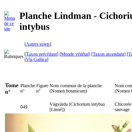
Planche Lindman - Cichor
intybus
[
Autres sujets
]
[
Taxon précédant
] [
Monde végétal
] [
Taxon ascendant
] [
T
[
Via Gallica
]
Tome
Planche
Figure
Nom commun de la planche
Nom com
n°
n°
(
Nomen botanicum
)
(
Nomen 
n°
Vägvårda
(
Cichorium intybus
Chicorée
049
[Linné])
sauvage