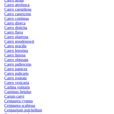
Carex atrata
Carex atrofusca
Carex caespitosa
Carex canescens
Carex contigua
Carex dioeca
Carex disticha
Carex flava
Carex glareosa
Carex goodenowii
Carex gracilis
Carex leporina
Carex limosa
Carex obtusata
Carex pallescens
Carex panicea
Carex pulicaris
Carex rostrata
Carex vesicaria
Carlina vulgaris
Carpinus betulus
Carum carvi
Centaurea cyanus
Centaurea scabiosa
Centaurium pulchellum