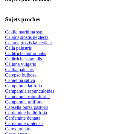
Sujets proches
Cakile maritima ssp.
Calamagrostis neglecta
Calamagrostis lanceolata
Calla palustris
Callitriche autumnalis
Callitriche stagnalis
Calluna vulgaris
Caltha palustris
Calypso bulbosa
Camelina sativa
Campanula latifolia
Campanula rapunculoides
Campanula rotundifolia
Campanula uniflora
Capsella bursa pastoris
Cardamine bellidifolia
Cardamine dentata
Cardamine pratensis
Carex arenaria