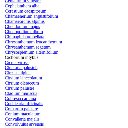
Centaurium vulgare
Cephalanthera alba
Cerastium caespitosum
Chamaenerium angustifolium
Chamaeorchis alpinus
Chelidonium majus
Chenopodium album
Chimaphila umbellata
Chrysanthemum leucanthemum
Chrysanthemum segetum
Chrysosplenium alternifolium
Cichorium intybus
Cicuta virosa
Cineraria palustris
Circaea alpina
Cirsium lanceolatum
Cirsium oleraceum
Cirsium palustre
Cladium mariscus
Cobresia caricina
Cochlearia officinalis
Comarum palustre
Conium maculatum
Convallaria majalis
Convolvulus arvensis