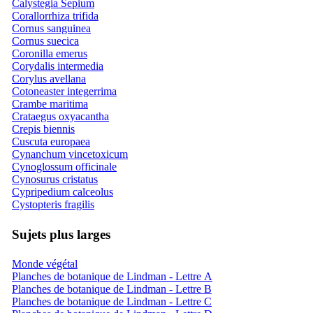
Calystegia Sepium
Corallorrhiza trifida
Cornus sanguinea
Cornus suecica
Coronilla emerus
Corydalis intermedia
Corylus avellana
Cotoneaster integerrima
Crambe maritima
Crataegus oxyacantha
Crepis biennis
Cuscuta europaea
Cynanchum vincetoxicum
Cynoglossum officinale
Cynosurus cristatus
Cypripedium calceolus
Cystopteris fragilis
Sujets plus larges
Monde végétal
Planches de botanique de Lindman - Lettre A
Planches de botanique de Lindman - Lettre B
Planches de botanique de Lindman - Lettre C