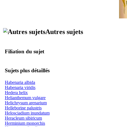
Autres sujets
Filiation du sujet
Sujets plus détaillés
Habenaria albida
Habenaria viridis
Hedera helix
Helianthemum vulgare
Helichrysum arenarium
Helleborine palustris
Helosciadium inundatum
Heracleum sibiricum
Herminium monorchis