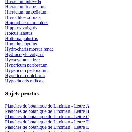
Hieracium pilosella
Hieracium triangulare
Hieracium umbellatum
Hierochloe odorata
Hippophae rhamnoides
Hippuris vulgaris
Holcus lanatus
Hottonia palustris
Humulus lupulus
Hydrocharis morsus ranae
Hydrocotyle vulgaris
Hyoscyamus niger
Hypericum perforatum
Hypericum perforatum
Hypericum pulchrum
Hypochoeris radicata
Sujets proches
Planches de botanique de Lindman - Lettre A
Planches de botanique de Lindman - Lettre B
Planches de botanique de Lindman - Lettre C
Planches de botanique de Lindman - Lettre D
Planches de botanique de Lindman - Lettre E