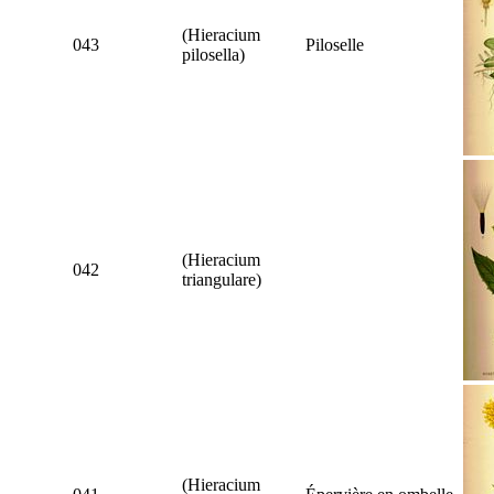
(
Hieracium
043
Piloselle
pilosella
)
(
Hieracium
042
triangulare
)
(
Hieracium