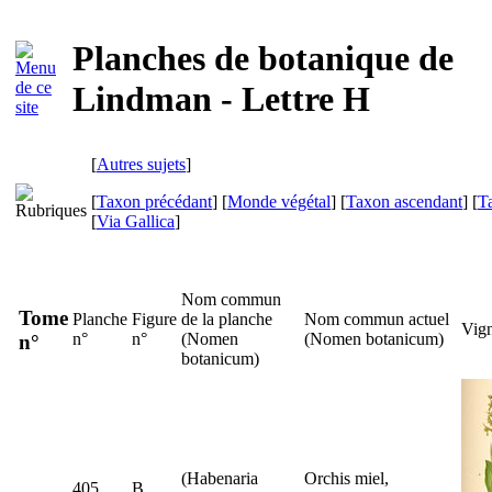
Planches de botanique de
Lindman - Lettre H
[
Autres sujets
]
[
Taxon précédant
] [
Monde végétal
] [
Taxon ascendant
] [
T
[
Via Gallica
]
Nom commun
Tome
Planche
Figure
de la planche
Nom commun actuel
Vign
n°
n°
(
Nomen
(
Nomen botanicum
)
n°
botanicum
)
(
Habenaria
Orchis miel,
405
B