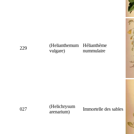
(
Helianthemum
Hélianthème
229
vulgare
)
nummulaire
(
Helichrysum
027
Immortelle des sables
arenarium
)