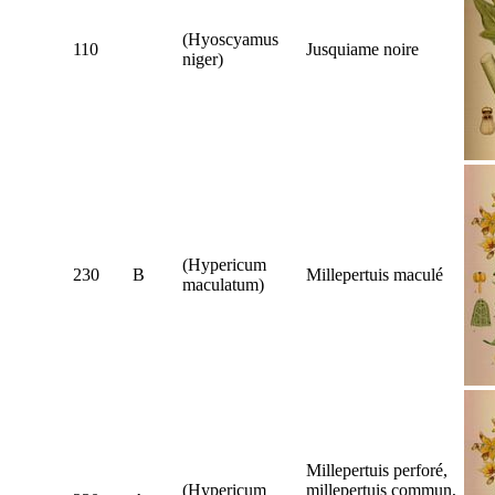
(
Hyoscyamus
110
Jusquiame noire
niger
)
(
Hypericum
230
B
Millepertuis maculé
maculatum
)
Millepertuis perforé,
(
Hypericum
millepertuis commun,