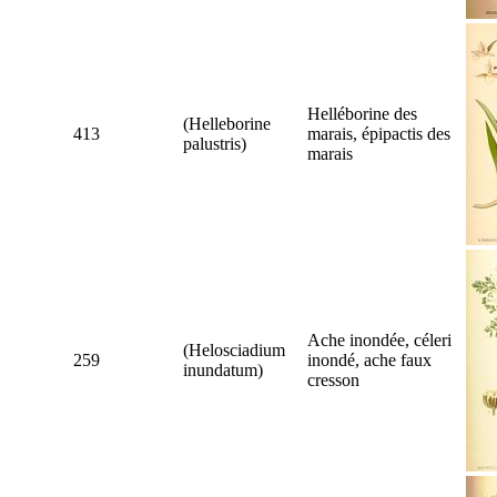
Helléborine des
(
Helleborine
413
marais, épipactis des
palustris
)
marais
Ache inondée, céleri
(
Helosciadium
259
inondé, ache faux
inundatum
)
cresson