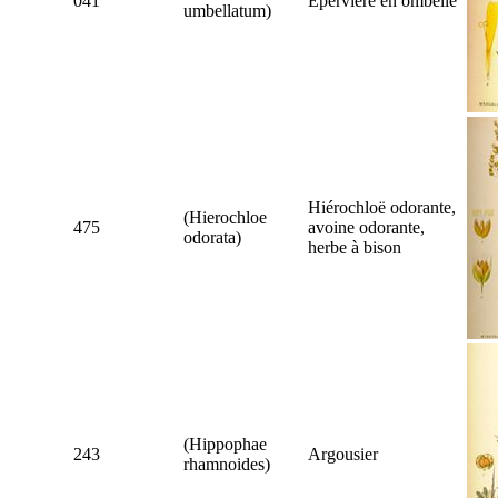
041
Épervière en ombelle
umbellatum
)
Hiérochloë odorante,
(
Hierochloe
475
avoine odorante,
odorata
)
herbe à bison
(
Hippophae
243
Argousier
rhamnoides
)