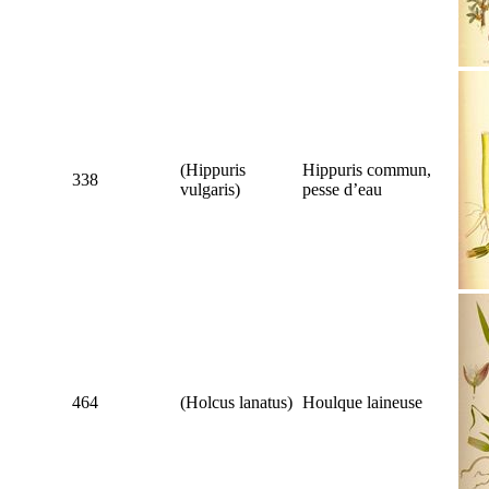
(
Hippuris
Hippuris commun,
338
vulgaris
)
pesse d’eau
464
(
Holcus lanatus
)
Houlque laineuse