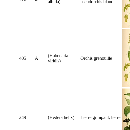
albida
)
pseudorchis blanc
(
Habenaria
405
A
Orchis grenouille
viridis
)
249
(
Hedera helix
)
Lierre grimpant, lierre