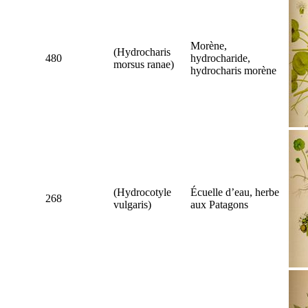
Morène,
(
Hydrocharis
480
hydrocharide,
morsus ranae
)
hydrocharis morène
(
Hydrocotyle
Écuelle d’eau, herbe
268
vulgaris
)
aux Patagons