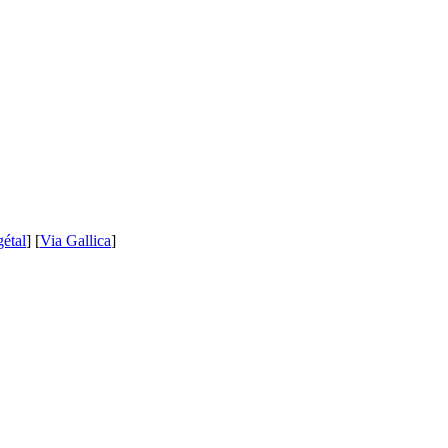
étal
] [
Via Gallica
]