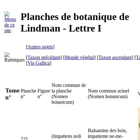
Planches de botanique de
Lindman - Lettre I
[
Autres sujets
]
[
Taxon précédant
] [
Monde végétal
] [
Taxon ascendant
] [
T
[
Via Gallica
]
Nom commun de
Tome
Planche
Figure
la planche
Nom commun actuel
V
n°
n°
(
Nomen
(
Nomen botanicum
)
n°
botanicum
)
Balsamine des bois,
(
Impatiens noli
impatiente ne-me-
221