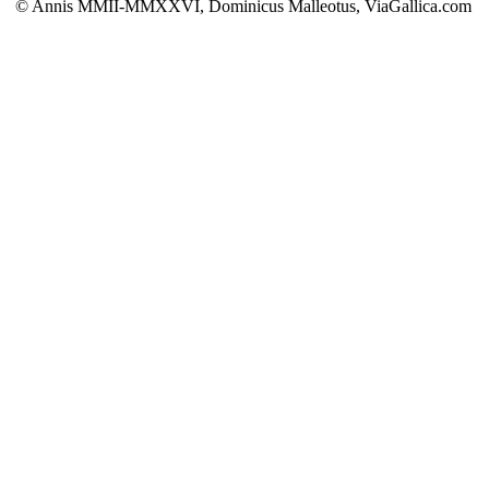
© Annis MMII-MMXXVI, Dominicus Malleotus, ViaGallica.com