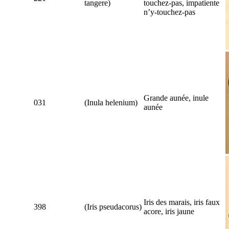
tangere
)
touchez-pas, impatiente
n’y-touchez-pas
Grande aunée, inule
031
(
Inula helenium
)
aunée
Iris des marais, iris faux
398
(
Iris pseudacorus
)
acore, iris jaune