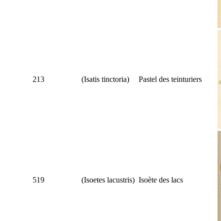
213
(
Isatis tinctoria
)
Pastel des teinturiers
519
(
Isoetes lacustris
)
Isoète des lacs