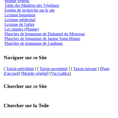
Monde végétal
Table des Matières des Végétaux
Engins de recherche sur le site
Lexique botanique
Lexique médicinal
Lexique de l'arbre
Les plantes (Plantae)
Planches de botanique de Duhamel du Monceau
Planches de botanique de Jaume Saint-Hilaire
Planches de botanique de Lindman
Naviguer sur ce Site
[
Taxon précédant
] [
Taxon ascendant
] [
Taxon suivant
] [
Page
d’accueil
] [
Monde végétal
] [
Via Gallica
]
Chercher sur ce Site
Chercher sur la Toile