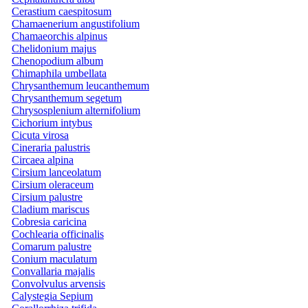
Cerastium caespitosum
Chamaenerium angustifolium
Chamaeorchis alpinus
Chelidonium majus
Chenopodium album
Chimaphila umbellata
Chrysanthemum leucanthemum
Chrysanthemum segetum
Chrysosplenium alternifolium
Cichorium intybus
Cicuta virosa
Cineraria palustris
Circaea alpina
Cirsium lanceolatum
Cirsium oleraceum
Cirsium palustre
Cladium mariscus
Cobresia caricina
Cochlearia officinalis
Comarum palustre
Conium maculatum
Convallaria majalis
Convolvulus arvensis
Calystegia Sepium