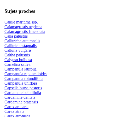
Sujets proches
Cakile maritima ssp.
Calamagrostis neglecta
Calamagrostis lanceolata
Calla palustris
Callitriche autumnalis
Callitriche stagnalis
Calluna vulgaris
Caltha palustris
Calypso bulbosa
Camelina sativa
Campanula latifolia
Campanula rapunculoides
Campanula rotundifolia
Campanula uniflora
Capsella bursa pastoris
Cardamine bellidifolia
Cardamine dentata
Cardamine pratensis
Carex arenaria
Carex atrata
Carex atrofusca