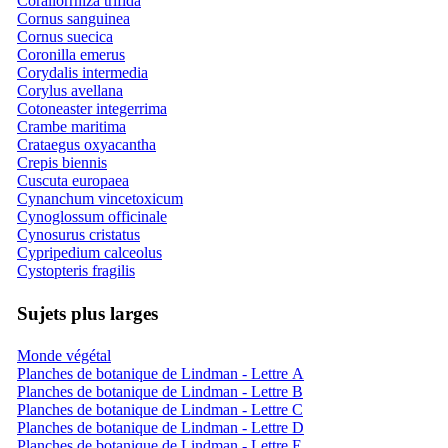
Corallorrhiza trifida
Cornus sanguinea
Cornus suecica
Coronilla emerus
Corydalis intermedia
Corylus avellana
Cotoneaster integerrima
Crambe maritima
Crataegus oxyacantha
Crepis biennis
Cuscuta europaea
Cynanchum vincetoxicum
Cynoglossum officinale
Cynosurus cristatus
Cypripedium calceolus
Cystopteris fragilis
Sujets plus larges
Monde végétal
Planches de botanique de Lindman - Lettre A
Planches de botanique de Lindman - Lettre B
Planches de botanique de Lindman - Lettre C
Planches de botanique de Lindman - Lettre D
Planches de botanique de Lindman - Lettre E