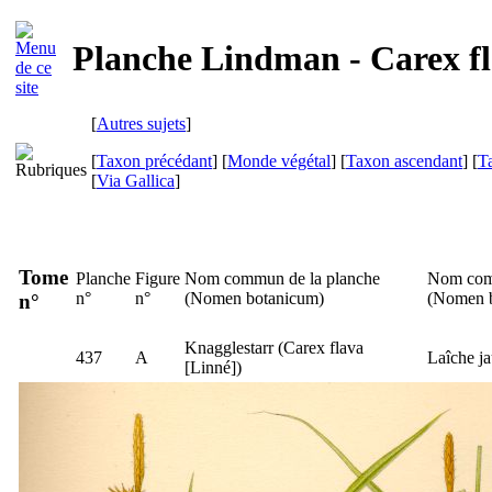
Planche Lindman - Carex f
[
Autres sujets
]
[
Taxon précédant
] [
Monde végétal
] [
Taxon ascendant
] [
T
[
Via Gallica
]
Tome
Planche
Figure
Nom commun de la planche
Nom com
n°
n°
(
Nomen botanicum
)
(
Nomen 
n°
Knagglestarr
(
Carex flava
437
A
Laîche ja
[Linné])