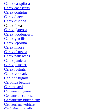
Carex caespitosa
Carex canescens
Carex contigua
Carex dioeca
Carex disticha
Carex flava
Carex glareosa
Carex goodenowii
Carex gracilis
Carex leporina
Carex limosa
Carex obtusata
Carex pallescens
Carex panicea
Carex pulicaris
Carex rostrata
Carex vesicaria
Carlina vulgaris
Carpinus betulus
Carum carvi
Centaurea cyanus
Centaurea scabiosa
Centaurium pulchellum
Centaurium vulgare
Cephalanthera alba