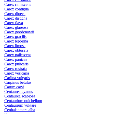
Carex canescens
Carex contigua
Carex dioeca
Carex disticha
Carex flava
Carex glareosa
Carex goodenowii
Carex gracilis
Carex leporina
Carex limosa
Carex obtusata
Carex pallescens
Carex panicea
Carex pulicaris
Carex rostrata
Carex vesicaria
Carlina vulgaris
Carpinus betulus
Carum carvi
Centaurea cyanus
Centaurea scabiosa
Centaurium pulchellum
Centaurium vulgare
Cephalanthera alba