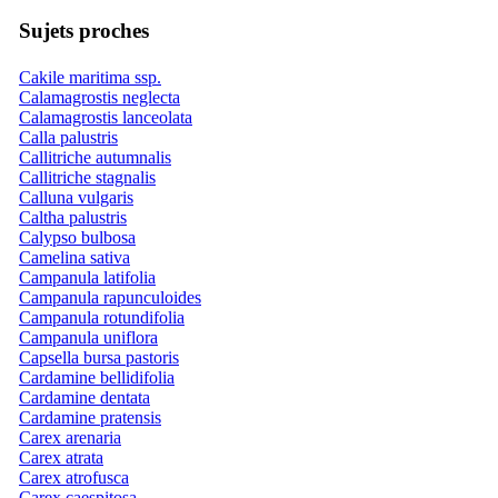
Sujets proches
Cakile maritima ssp.
Calamagrostis neglecta
Calamagrostis lanceolata
Calla palustris
Callitriche autumnalis
Callitriche stagnalis
Calluna vulgaris
Caltha palustris
Calypso bulbosa
Camelina sativa
Campanula latifolia
Campanula rapunculoides
Campanula rotundifolia
Campanula uniflora
Capsella bursa pastoris
Cardamine bellidifolia
Cardamine dentata
Cardamine pratensis
Carex arenaria
Carex atrata
Carex atrofusca
Carex caespitosa