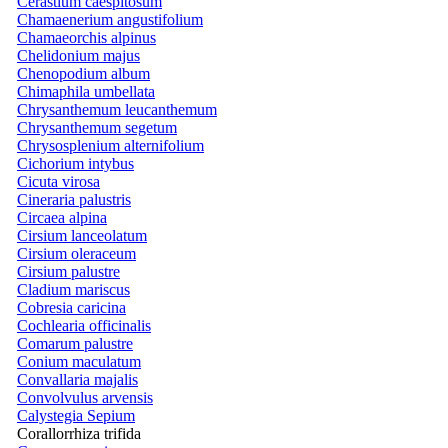
Cerastium caespitosum
Chamaenerium angustifolium
Chamaeorchis alpinus
Chelidonium majus
Chenopodium album
Chimaphila umbellata
Chrysanthemum leucanthemum
Chrysanthemum segetum
Chrysosplenium alternifolium
Cichorium intybus
Cicuta virosa
Cineraria palustris
Circaea alpina
Cirsium lanceolatum
Cirsium oleraceum
Cirsium palustre
Cladium mariscus
Cobresia caricina
Cochlearia officinalis
Comarum palustre
Conium maculatum
Convallaria majalis
Convolvulus arvensis
Calystegia Sepium
Corallorrhiza trifida