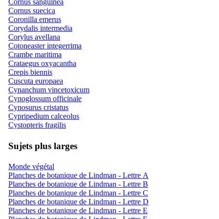
Cornus sanguinea
Cornus suecica
Coronilla emerus
Corydalis intermedia
Corylus avellana
Cotoneaster integerrima
Crambe maritima
Crataegus oxyacantha
Crepis biennis
Cuscuta europaea
Cynanchum vincetoxicum
Cynoglossum officinale
Cynosurus cristatus
Cypripedium calceolus
Cystopteris fragilis
Sujets plus larges
Monde végétal
Planches de botanique de Lindman - Lettre A
Planches de botanique de Lindman - Lettre B
Planches de botanique de Lindman - Lettre C
Planches de botanique de Lindman - Lettre D
Planches de botanique de Lindman - Lettre E