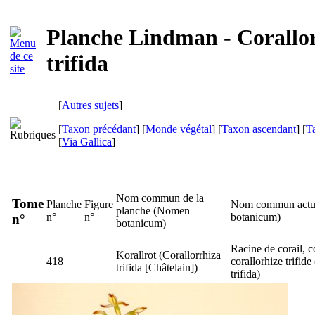
Planche Lindman - Corallo
trifida
[
Autres sujets
]
[
Taxon précédant
] [
Monde végétal
] [
Taxon ascendant
] [
T
[
Via Gallica
]
Nom commun de la
Tome
Planche
Figure
Nom commun actue
planche (
Nomen
n°
n°
botanicum
)
n°
botanicum
)
Racine de corail, co
Korallrot
(
Corallorrhiza
418
corallorhize trifide 
trifida
[Châtelain])
trifida
)